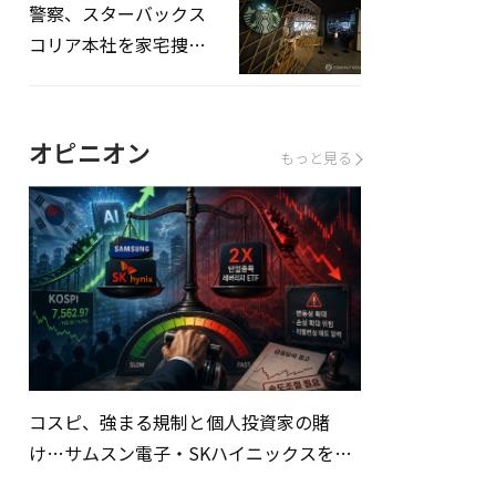
警察、スターバックス
コリア本社を家宅捜
査…「タンクデー」イ
ベント巡り侮辱容疑
オピニオン
もっと見る
コスピ、強まる規制と個人投資家の賭
け…サムスン電子・SKハイニックスを巡
る明暗