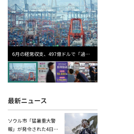
6月の経常収支、497億ドルで「過去
最大」…輸出が初の1000億ドル突破
最新ニュース
ソウル市「猛暑重大警
報」が発令された4日、