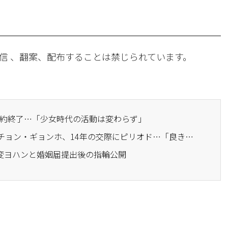
信 、翻案、配布することは禁じられています。
属契約終了…「少女時代の活動は変わらず」
· 少女時代スヨン＆俳優チョン・ギョンホ、14年の交際にピリオド…「良き同僚として」それぞれの道へ
、変ヨハンと婚姻届提出後の指輪公開