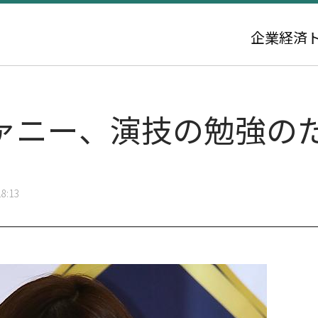
企業
経済
ァニー、演技の勉強の
8:13