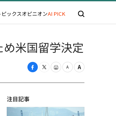
トピックス
オピニオン
AI PICK
ため米国留学決定
注目記事