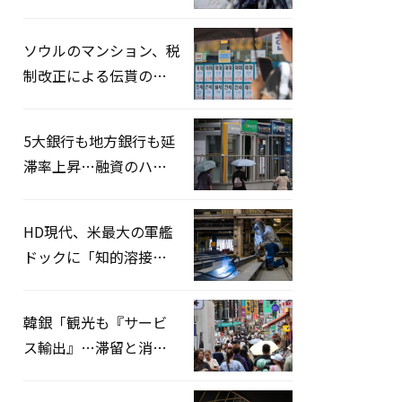
熱中症患者39人追加発
生
ソウルのマンション、税
制改正による伝貰の月
貰化加速を憂慮
5大銀行も地方銀行も延
滞率上昇…融資のハー
ドルはさらに高く
HD現代、米最大の軍艦
ドックに「知的溶接」
システムを導入へ
韓銀「観光も『サービ
ス輸出』…滞留と消費
を増やしてこそ成長効
果」