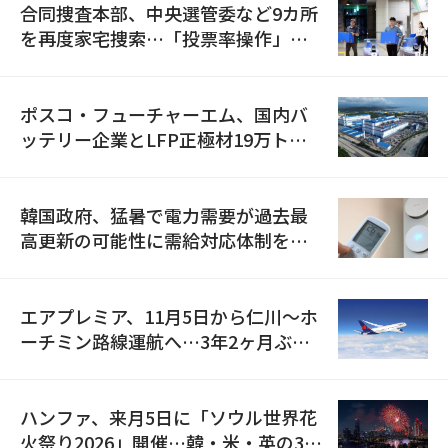
合同捜査本部、中央選管委など9カ所
を再度家宅捜索…「投票率操作」の
資料を確保
ポスコ・フューチャーエム、国内バ
ッテリー企業とLFP正極材19万トン
の供給契約を締結
韓国政府、猛暑で電力需要が過去最
高更新の可能性に需給対応体制を点
検
エアプレミア、11月5日から仁川〜ホ
ーチミン路線運航へ…3年2ヶ月ぶり
の再開
ハンファ、来月5日に「ソウル世界花
火祭り2026」開催…韓・米・英の3カ