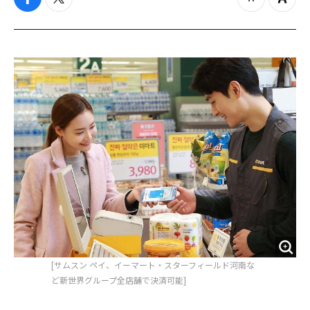
f
t
z
Z
a
w
o
o
c
i
o
o
e
t
m
m
b
t
o
i
o
e
u
n
o
r
t
k
[サムスン ペイ、イーマート・スターフィールド河南な
ど新世界グループ全店舗で決済可能]