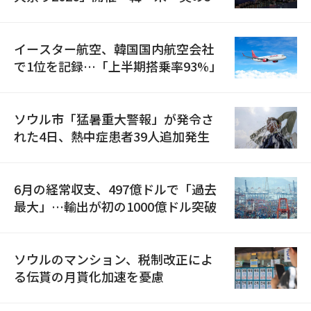
国が参加
イースター航空、韓国国内航空会社
で1位を記録…「上半期搭乗率93%」
ソウル市「猛暑重大警報」が発令さ
れた4日、熱中症患者39人追加発生
6月の経常収支、497億ドルで「過去
最大」…輸出が初の1000億ドル突破
ソウルのマンション、税制改正によ
る伝貰の月貰化加速を憂慮