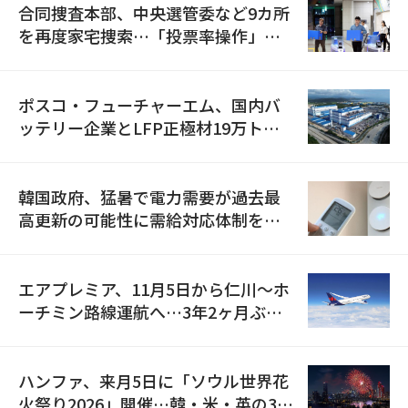
合同捜査本部、中央選管委など9カ所
を再度家宅捜索…「投票率操作」の
資料を確保
ポスコ・フューチャーエム、国内バ
ッテリー企業とLFP正極材19万トン
の供給契約を締結
韓国政府、猛暑で電力需要が過去最
高更新の可能性に需給対応体制を点
検
エアプレミア、11月5日から仁川〜ホ
ーチミン路線運航へ…3年2ヶ月ぶり
の再開
ハンファ、来月5日に「ソウル世界花
火祭り2026」開催…韓・米・英の3カ