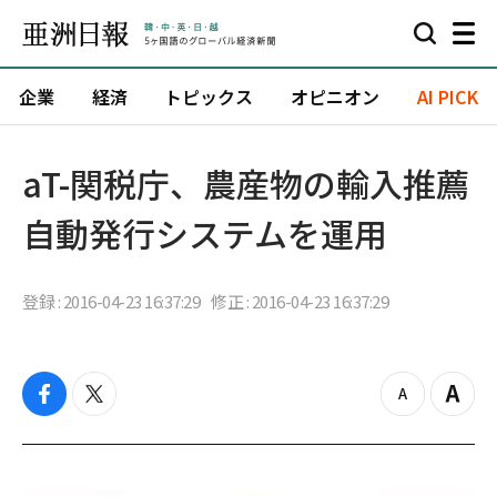
企業
経済
トピックス
オピニオン
AI PICK
aT-関税庁、農産物の輸入推薦
自動発行システムを運用
登録 : 2016-04-23 16:37:29
修正 : 2016-04-23 16:37:29
f
t
z
Z
a
w
o
o
c
i
o
o
e
t
m
m
b
t
o
i