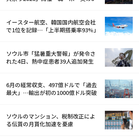
国が参加
イースター航空、韓国国内航空会社
で1位を記録…「上半期搭乗率93%」
ソウル市「猛暑重大警報」が発令さ
れた4日、熱中症患者39人追加発生
6月の経常収支、497億ドルで「過去
最大」…輸出が初の1000億ドル突破
ソウルのマンション、税制改正によ
る伝貰の月貰化加速を憂慮