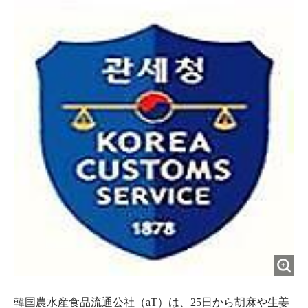
o
e
u
n
o
r
t
k
韓国農水産食品流通公社（aT）は、25日から胡麻や生姜