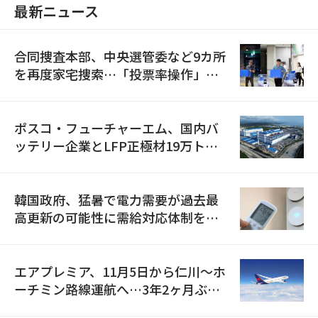
最新ニュース
合同捜査本部、中央選管委など9カ所
を再度家宅捜索…「投票率操作」の
資料を確保
ポスコ・フューチャーエム、国内バ
ッテリー企業とLFP正極材19万トン
の供給契約を締結
韓国政府、猛暑で電力需要が過去最
高更新の可能性に需給対応体制を点
検
エアプレミア、11月5日から仁川〜ホ
ーチミン路線運航へ…3年2ヶ月ぶり
の再開