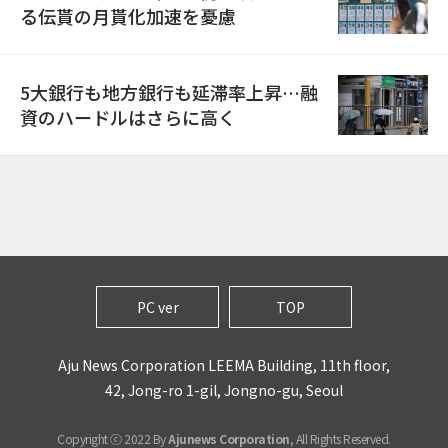
る伝貰の月貰化加速を憂慮
5大銀行も地方銀行も延滞率上昇…融
資のハードルはさらに高く
PC ver
TOP
Aju News Corporation LEEMA Building, 11th floor,
42, Jong-ro 1-gil, Jongno-gu, Seoul
Copyright ⓒ 2022 By
Ajunews Corporation
, All Rights Reserved.