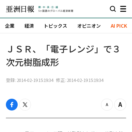
企業
経済
トピックス
オピニオン
AI PICK
ＪＳＲ、「電子レンジ」で３
次元樹脂成形
登録 : 2014-02-19 15:19:34
修正 : 2014-02-19 15:19:34
f
t
z
Z
a
w
o
o
c
i
o
o
e
t
m
m
b
t
o
i