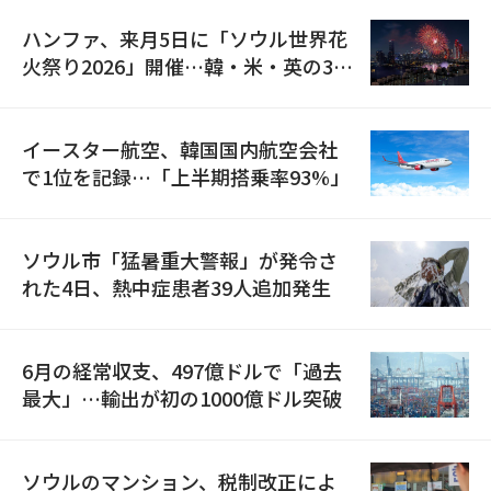
ハンファ、来月5日に「ソウル世界花
火祭り2026」開催…韓・米・英の3カ
国が参加
イースター航空、韓国国内航空会社
で1位を記録…「上半期搭乗率93%」
ソウル市「猛暑重大警報」が発令さ
れた4日、熱中症患者39人追加発生
6月の経常収支、497億ドルで「過去
最大」…輸出が初の1000億ドル突破
ソウルのマンション、税制改正によ