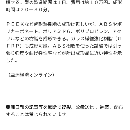
解する。型の製造期間は１日、費用は約１０万円。成形
時間は２０―３０分。
ＰＥＥＫなど超耐熱樹脂の成形は難しいが、ＡＢＳやポ
リカーボネート、ポリアミド６、ポリプロピレン、アク
リルなどの樹脂を成形できる。ガラス繊維強化樹脂（Ｇ
ＦＲＰ）も成形可能。ＡＢＳ樹脂を使った試験では引っ
張り強度や曲げ弾性率などが射出成形品に近い特性を示
した。
（亜洲経済オンライン）
亜洲日報の記事等を無断で複製、公衆送信 、翻案、配布
することは禁じられています。