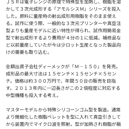
ＪＳＲは電子レンジの原理で特殊型を加熱し、樹脂を溶
o
e
u
n
かして３次元成形する「アモルシスＭ」シリーズを投入
o
r
t
k
した。原料に量産時の射出成形用樹脂をそのまま使え
る。試作に使う際、一般的な３次元プリンターや真空注
型よりも量産モデルに近い特性が得られ、試作用簡易金
型で射出成形するより費用が４分の１に低減。補修品な
ど以前量産していたが今は少ロット生産となった製品向
けの需要も取り込む。
全額出資子会社ディーメックが「Ｍ―１５０」を発売。
成形品の最大寸法は１５センチ×１５センチ×５セン
チ。価格は約３００万円で、年間５０台の販売を目指
す。２０１３年内に一辺長さがこの２倍程度に対応する
中型機種も投入する考え。
マスターモデルから特殊シリコーンゴム型を製造。通常
より微細化した樹脂ペレットを型に入れて真空引きして
から装置内でマイクロ波を照射。型が加熱され樹脂が融