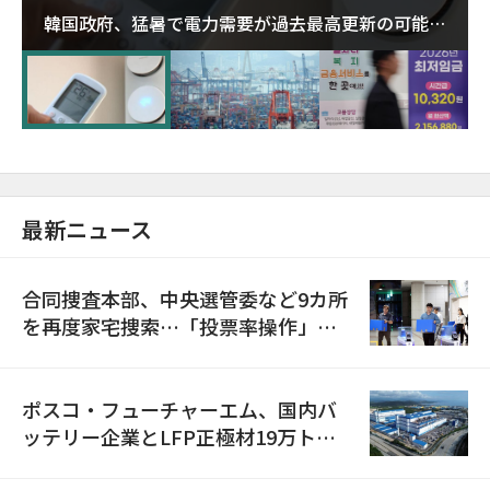
韓国政府、猛暑で電力需要が過去最高更新の可能性
に需給対応体制を点検
最新ニュース
合同捜査本部、中央選管委など9カ所
を再度家宅捜索…「投票率操作」の
資料を確保
ポスコ・フューチャーエム、国内バ
ッテリー企業とLFP正極材19万トン
の供給契約を締結