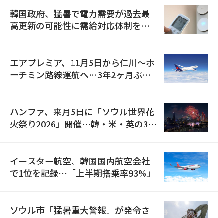
韓国政府、猛暑で電力需要が過去最
高更新の可能性に需給対応体制を点
検
エアプレミア、11月5日から仁川〜ホ
ーチミン路線運航へ…3年2ヶ月ぶり
の再開
ハンファ、来月5日に「ソウル世界花
火祭り2026」開催…韓・米・英の3カ
国が参加
イースター航空、韓国国内航空会社
で1位を記録…「上半期搭乗率93%」
ソウル市「猛暑重大警報」が発令さ