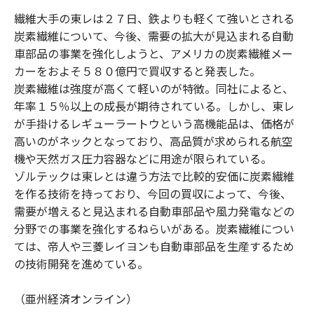
k
繊維大手の東レは２７日、鉄よりも軽くて強いとされる
炭素繊維について、今後、需要の拡大が見込まれる自動
車部品の事業を強化しようと、アメリカの炭素繊維メー
カーをおよそ５８０億円で買収すると発表した。
炭素繊維は強度が高くて軽いのが特徴。同社によると、
年率１５％以上の成長が期待されている。しかし、東レ
が手掛けるレギューラートウという高機能品は、価格が
高いのがネックとなっており、高品質が求められる航空
機や天然ガス圧力容器などに用途が限られている。
ゾルテックは東レとは違う方法で比較的安価に炭素繊維
を作る技術を持っており、今回の買収によって、今後、
需要が増えると見込まれる自動車部品や風力発電などの
分野での事業を強化するねらいがある。炭素繊維につい
ては、帝人や三菱レイヨンも自動車部品を生産するため
の技術開発を進めている。
（亜州経済オンライン）