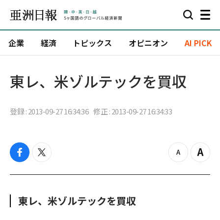
企業
経済
トピックス
オピニオン
AI PICK
東レ、米ゾルテックを買収
登録 : 2013-09-27 16:34:36
修正 : 2013-09-27 16:34:33
f
t
z
Z
a
w
o
o
c
i
o
o
e
t
m
m
b
t
o
i
東レ、米ゾルテックを買収
o
e
u
n
o
r
t