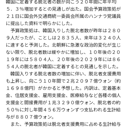
韓国に定着する脱北者の数が向こう２０年間に年平均
o
e
u
n
５．３％増加するとの見通しが出た。国会予算政策処が
o
r
t
k
２１日に国会外交通商統一委員会所属のハンナラ党議員
に提出した資料で明らかにした。
予算政策処は、韓国入りした脱北者数が昨年は２８０
９人だったが、ことしは２８３５人、来年は３２４０人
に達すると予測した。北朝鮮に急激な政治的変化が生じ
ない限り、脱北者数は緩やかに増加し、１０年後の２０
１９年には５８０４人、２０年後の２０２９年には８６
５４人の脱北者が韓国に定着するとの見通しを示した。
韓国入りする脱北者数の増加に伴い、脱北者支援費用
も上昇し、向こう１０年間で２兆２０９７億ウォン（約
１６９８億円）がかかると予想した。内訳は、定着基本
金、住居支援金、雇用支援金、医療給与など各種の個人
支援金と間接費用が１兆３２９０億ウォン、脱北者の約
５０％に対し年間４５６万ウォンずつ支払われる生計給
与が８８０７億ウォン。
また、予算政策処は脱北者支援費用に占める生計給与