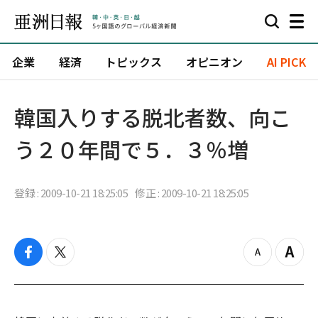
企業
経済
トピックス
オピニオン
AI PICK
韓国入りする脱北者数、向こ
う２０年間で５．３％増
登録 : 2009-10-21 18:25:05
修正 : 2009-10-21 18:25:05
f
t
z
Z
a
w
o
o
c
i
o
o
e
t
m
m
b
t
o
i