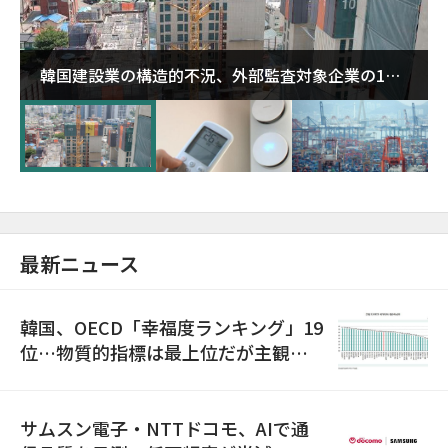
韓国建設業の構造的不況、外部監査対象企業の1割
超が「ゾンビ企業」に…5年で2.8倍増
最新ニュース
韓国、OECD「幸福度ランキング」19
位…物質的指標は最上位だが主観的
満足度は最下位
サムスン電子・NTTドコモ、AIで通