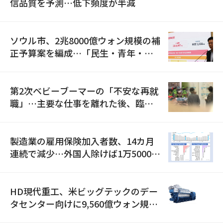
信品質を予測…低下頻度が半減
ソウル市、2兆8000億ウォン規模の補
正予算案を編成…「民生・青年・安
全」に8100億ウォンを集中投資
第2次ベビーブーマーの「不安な再就
職」…主要な仕事を離れた後、臨時
職が2倍近くに急増
製造業の雇用保険加入者数、14カ月
連続で減少…外国人除けば1万5000人
減
HD現代重工、米ビッグテックのデー
タセンター向けに9,560億ウォン規模
の発電設備を受注…「過去最大」