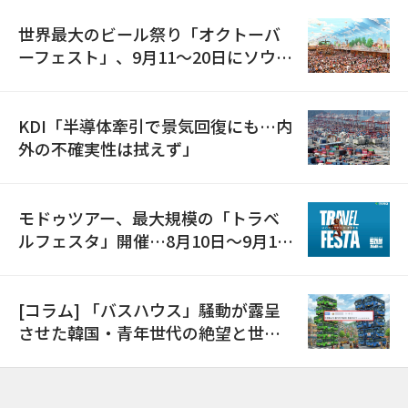
世界最大のビール祭り「オクトーバ
ーフェスト」、9月11〜20日にソウル
で開催
KDI「半導体牽引で景気回復にも…内
外の不確実性は拭えず」
モドゥツアー、最大規模の「トラベ
ルフェスタ」開催…8月10日～9月11
日
[コラム] 「バスハウス」騒動が露呈
させた韓国・青年世代の絶望と世代
間格差