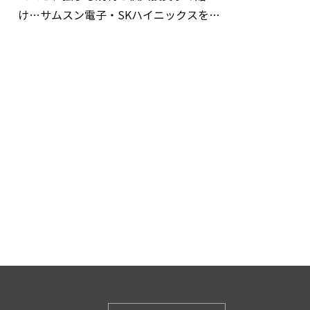
け…サムスン電子・SKハイニックスを巡
る明暗