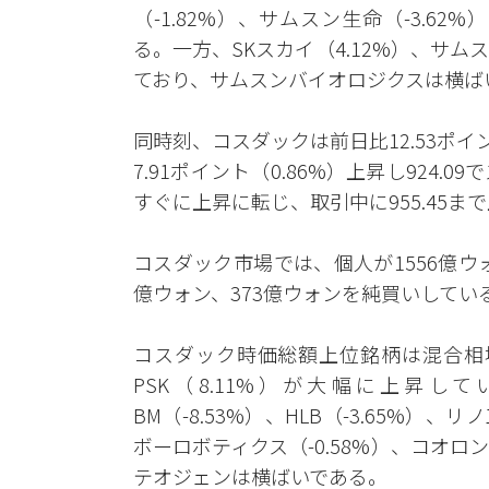
（-1.82%）、サムスン生命（-3.62
る。一方、SKスカイ（4.12%）、サムス
ており、サムスンバイオロジクスは横ば
同時刻、コスダックは前日比12.53ポイン
7.91ポイント（0.86%）上昇し924
すぐに上昇に転じ、取引中に955.45
コスダック市場では、個人が1556億ウ
億ウォン、373億ウォンを純買いしてい
コスダック時価総額上位銘柄は混合相場
PSK（8.11%）が大幅に上昇して
BM（-8.53%）、HLB（-3.65%）、リ
ボーロボティクス（-0.58%）、コオロ
テオジェンは横ばいである。