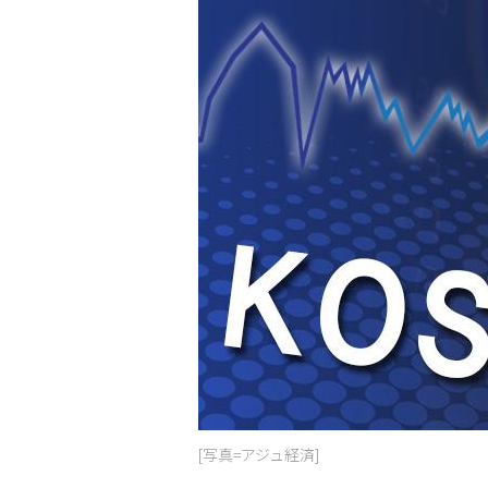
[写真=アジュ経済]