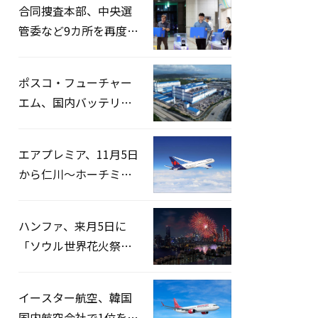
合同捜査本部、中央選
管委など9カ所を再度家
宅捜索…「投票率操
作」の資料を確保
ポスコ・フューチャー
エム、国内バッテリー
企業とLFP正極材19万ト
ンの供給契約を締結
エアプレミア、11月5日
から仁川〜ホーチミン
路線運航へ…3年2ヶ月
ぶりの再開
ハンファ、来月5日に
「ソウル世界花火祭り
2026」開催…韓・米・
英の3カ国が参加
イースター航空、韓国
国内航空会社で1位を記