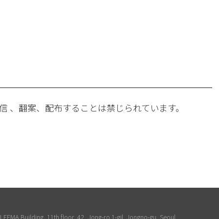
。
信 、翻案、配布することは禁じられています。
EEMA Building, 11th floor, 42, Jong-ro 1-gil, Jongno-gu, Seoul