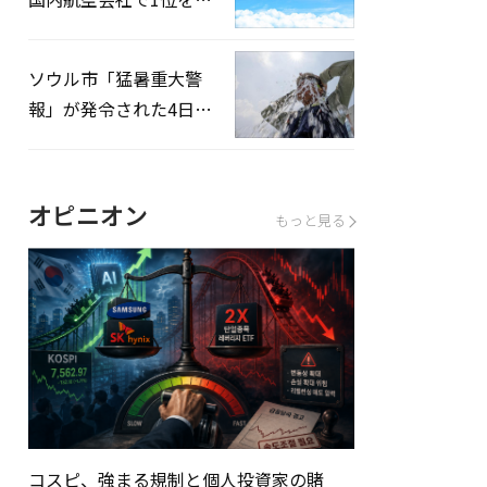
録…「上半期搭乗率
93%」
ソウル市「猛暑重大警
報」が発令された4日、
熱中症患者39人追加発
生
オピニオン
もっと見る
コスピ、強まる規制と個人投資家の賭