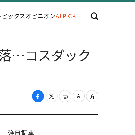
トピックス
オピニオン
AI PICK
下落…コスダック
注目記事