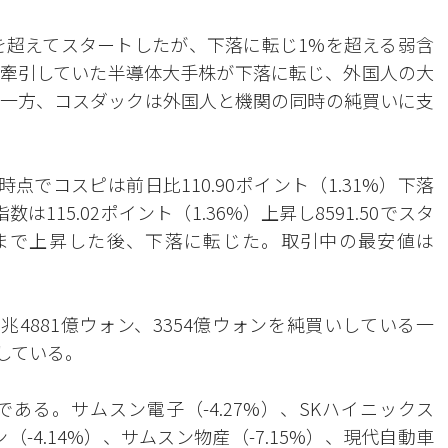
トを超えてスタートしたが、下落に転じ1%を超える弱含
牽引していた半導体大手株が下落に転じ、外国人の大
一方、コスダックは外国人と機関の同時の純買いに支
点でコスピは前日比110.90ポイント（1.31%）下落
は115.02ポイント（1.36%）上昇し8591.50でスタ
15まで上昇した後、下落に転じた。取引中の最安値は
4881億ウォン、3354億ウォンを純買いしている一
りしている。
ある。サムスン電子（-4.27%）、SKハイニックス
ン（-4.14%）、サムスン物産（-7.15%）、現代自動車