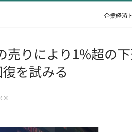
企業
経済
の売りにより1%超の
回復を試みる
6:00