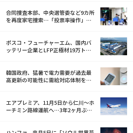
合同捜査本部、中央選管委など9カ所
を再度家宅捜索…「投票率操作」の
資料を確保
ポスコ・フューチャーエム、国内バ
ッテリー企業とLFP正極材19万トン
の供給契約を締結
韓国政府、猛暑で電力需要が過去最
高更新の可能性に需給対応体制を点
検
エアプレミア、11月5日から仁川〜ホ
ーチミン路線運航へ…3年2ヶ月ぶり
の再開
ハンファ、来月5日に「ソウル世界花