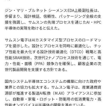
ジン・マリ・ブルネット シーメンスEDA上級副社長は、
歩留まり、設計検証、信頼性、パッケージング全般の支
援を強調し、サムスンの先端プロセスを通じたAI・HPC
半導体の実現を助けると伝えた。
サムスン電子はAIカスタマイズ型プロセスのロードマッ
プを提示した。設計とプロセスを同時に最適化し、チッ
プ性能を最大化する設計技術最適化（DTCO）戦略と高
性能SRAM技術、次世代2ナノプロセス技術を通じて、電
力・性能・面積（PPA）競争力を確保し、顧客企業の次
世代製品開発を支援する方針である。
国内システム半導体エコシステムの構築に向けた政府や
業界との協力も拡大する。サムスン電子は、産業通商資
源部が推進する製造AI転換（M.AX）アライアンスに参加
し、自動車・家電・ロボット・防衛用の低消費電力・高
性能オンデバイスAI半導体の開発を進めている。