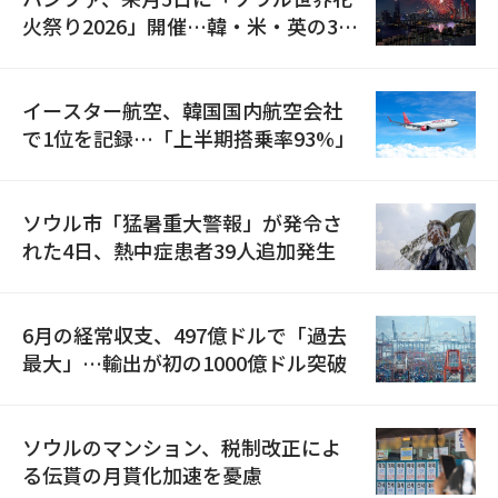
火祭り2026」開催…韓・米・英の3カ
国が参加
イースター航空、韓国国内航空会社
で1位を記録…「上半期搭乗率93%」
ソウル市「猛暑重大警報」が発令さ
れた4日、熱中症患者39人追加発生
6月の経常収支、497億ドルで「過去
最大」…輸出が初の1000億ドル突破
ソウルのマンション、税制改正によ
る伝貰の月貰化加速を憂慮