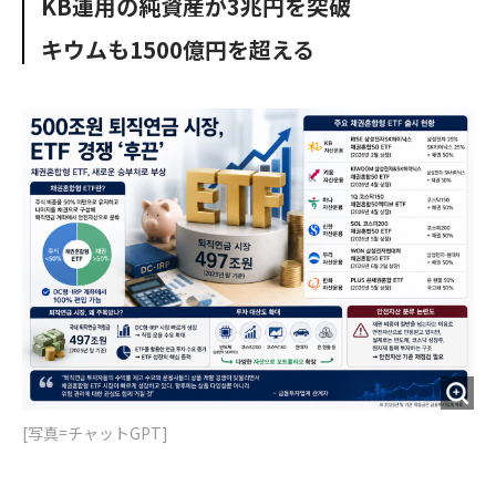
KB運用の純資産が3兆円を突破
o
e
u
n
o
r
t
キウムも1500億円を超える
k
[写真=チャットGPT]