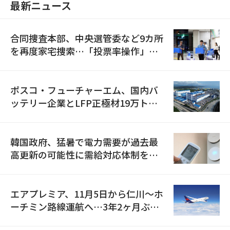
最新ニュース
合同捜査本部、中央選管委など9カ所
を再度家宅捜索…「投票率操作」の
資料を確保
ポスコ・フューチャーエム、国内バ
ッテリー企業とLFP正極材19万トン
の供給契約を締結
韓国政府、猛暑で電力需要が過去最
高更新の可能性に需給対応体制を点
検
エアプレミア、11月5日から仁川〜ホ
ーチミン路線運航へ…3年2ヶ月ぶり
の再開