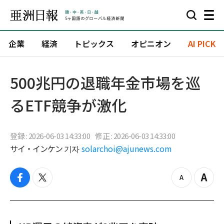
企業
経済
トピックス
オピニオン
AI PICK
500兆円の退職年金市場を巡
るETF競争が激化
登録 : 2026-06-03 14:33:00
修正 : 2026-06-03 14:33:00
サイ・インケン 기자
solarchoi@ajunews.com
f
t
z
Z
a
w
o
o
c
i
o
o
e
t
m
m
b
t
o
i