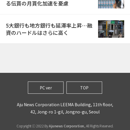
る伝貰の月貰化加速を憂慮
5大銀行も地方銀行も延滞率上昇…融
資のハードルはさらに高く
PC ver
TOP
Aju News Corporation LEEMA Building, 11th floor,
42, Jong-ro 1-gil, Jongno-gu, Seoul
Copyright ⓒ 2022 By
Ajunews Corporation
, All Rights Reserved.