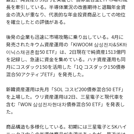
長を牽引している。半導体業況の改善期待と退職年金資
金の流入が重なり、代表的な年金投資商品としての地位
を確立したとの評価がある。
後発の企業も迅速に市場攻略に乗り出している。4月に
発売されたキウム資産運用の「KIWOOM 삼성전자&SK하
이닉스채권혼합50 ETF」は、2日現在で純資産1513億円
を記録し、急速に資金を集めている。ハナ資産運用も同
月にコスダック150を活用した「1Q コスダック150債券
混合50アクティブETF」を発売した。
新韓資産運用は先月「SOL コスピ200債券混合50 ETF」
を上場した。ウリ資産運用は2日、三星電子と現代車を
含む「WON 삼성전자현대차債券混合50 ETF」を発表し
た。
商品構造も多様化している。初期には三星電子とSKハイ
ニックス中心の半導体商品が主流であったが、最近では