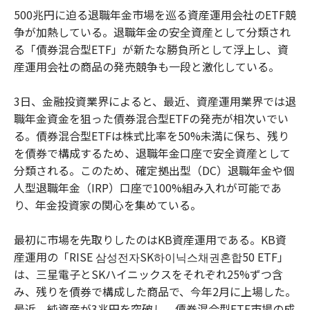
500兆円に迫る退職年金市場を巡る資産運用会社のETF競
争が加熱している。退職年金の安全資産として分類され
る「債券混合型ETF」が新たな勝負所として浮上し、資
産運用会社の商品の発売競争も一段と激化している。
3日、金融投資業界によると、最近、資産運用業界では退
職年金資金を狙った債券混合型ETFの発売が相次いでい
る。債券混合型ETFは株式比率を50%未満に保ち、残り
を債券で構成するため、退職年金口座で安全資産として
分類される。このため、確定拠出型（DC）退職年金や個
人型退職年金（IRP）口座で100%組み入れが可能であ
り、年金投資家の関心を集めている。
最初に市場を先取りしたのはKB資産運用である。KB資
産運用の「RISE 삼성전자SK하이닉스채권혼합50 ETF」
は、三星電子とSKハイニックスをそれぞれ25%ずつ含
み、残りを債券で構成した商品で、今年2月に上場した。
最近、純資産が3兆円を突破し、債券混合型ETF市場の成