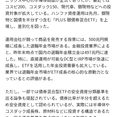
コスピ200、コスダック150、現代車、銀現物などへの投
資対象が拡大している。ハンファ資産運用は先月、銀現
物と国債を半分ずつ含む「PLUS 銀債券混合ETF」を上
場し、差別化を図った。
運用会社が競って商品を発売する背景には、500兆円規
模に成長した退職年金市場がある。金融投資業界による
と、昨年末時点で国内の退職年金積立金は497兆円に達
した。特に、直接運用が可能なDC型とIRP市場が急速に
成長し、ETFを活用した年金投資需要も拡大している。
業界では退職年金市場がETF成長の核心的な原動力とな
っているとの評価がある。
ただし、一部では債券混合型ETFの安全資産分類基準を
巡る論争も提起されている。債券比率が半分を超えるた
め安全資産として認められているが、実際には半導体や
コスダック成長株、原材料などに投資する構造であるた