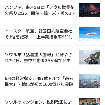
ハンファ、来月5日に「ソウル世界花
火祭り2026」開催…韓・米・英の3カ
国が参加
イースター航空、韓国国内航空会社
で1位を記録…「上半期搭乗率93%」
ソウル市「猛暑重大警報」が発令さ
れた4日、熱中症患者39人追加発生
6月の経常収支、497億ドルで「過去
最大」…輸出が初の1000億ドル突破
ソウルのマンション、税制改正によ