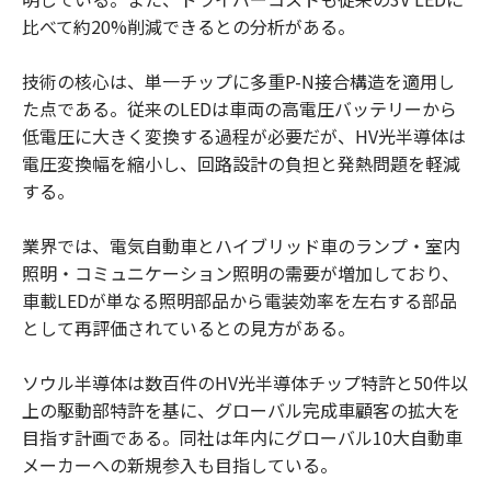
比べて約20%削減できるとの分析がある。
技術の核心は、単一チップに多重P-N接合構造を適用し
た点である。従来のLEDは車両の高電圧バッテリーから
低電圧に大きく変換する過程が必要だが、HV光半導体は
電圧変換幅を縮小し、回路設計の負担と発熱問題を軽減
する。
業界では、電気自動車とハイブリッド車のランプ・室内
照明・コミュニケーション照明の需要が増加しており、
車載LEDが単なる照明部品から電装効率を左右する部品
として再評価されているとの見方がある。
ソウル半導体は数百件のHV光半導体チップ特許と50件以
上の駆動部特許を基に、グローバル完成車顧客の拡大を
目指す計画である。同社は年内にグローバル10大自動車
メーカーへの新規参入も目指している。