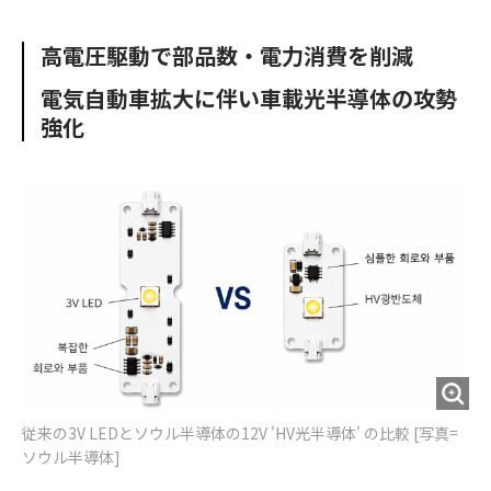
e
t
m
m
b
t
o
i
高電圧駆動で部品数・電力消費を削減
o
e
u
n
o
r
t
電気自動車拡大に伴い車載光半導体の攻勢
k
強化
従来の3V LEDとソウル半導体の12V 'HV光半導体' の比較 [写真=
ソウル半導体]