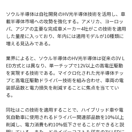
ソウル半導体は自社開発のHV光半導体技術を活用し、車
載半導体市場への攻勢を強化する。アメリカ、ヨーロッ
パ、アジアの主要な完成車メーカー4社がこの技術を適用
した量産に入っており、年内には適用モデルが10種類に
増える見込みである。
業界によると、ソウル半導体のHV光半導体は従来の3V L
ED方式とは異なり、単一チップで12V以上の高電圧駆動
を実現する技術である。マイクロ化された光半導体チッ
プと高電圧駆動ドライバー技術を組み合わせ、車両の電
装部品数と電力損失を削減することに焦点を当ててい
る。
同社はこの技術を適用することで、ハイブリッド車や電
気自動車に使用されるドライバー関連部品数を10%以上
削減し、電力消費も約10%低下させることができると説
明している。また、ドライバーコストも従来の3V LEDに