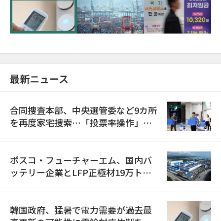
に需給対応体制を点検
最新ニュース
合同捜査本部、中央選管委など9カ所
を再度家宅捜索…「投票率操作」の
資料を確保
ポスコ・フューチャーエム、国内バ
ッテリー企業とLFP正極材19万トン
の供給契約を締結
韓国政府、猛暑で電力需要が過去最