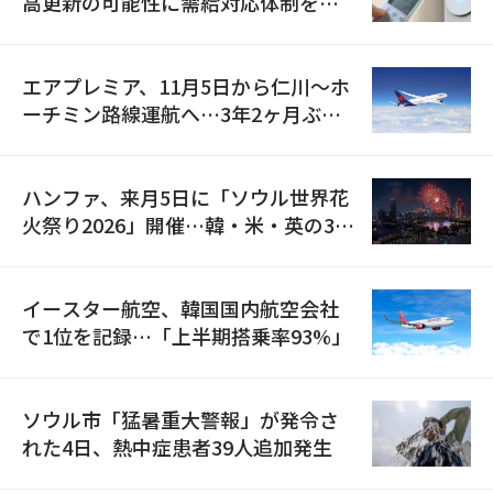
高更新の可能性に需給対応体制を点
検
エアプレミア、11月5日から仁川〜ホ
ーチミン路線運航へ…3年2ヶ月ぶり
の再開
ハンファ、来月5日に「ソウル世界花
火祭り2026」開催…韓・米・英の3カ
国が参加
イースター航空、韓国国内航空会社
で1位を記録…「上半期搭乗率93%」
ソウル市「猛暑重大警報」が発令さ
れた4日、熱中症患者39人追加発生