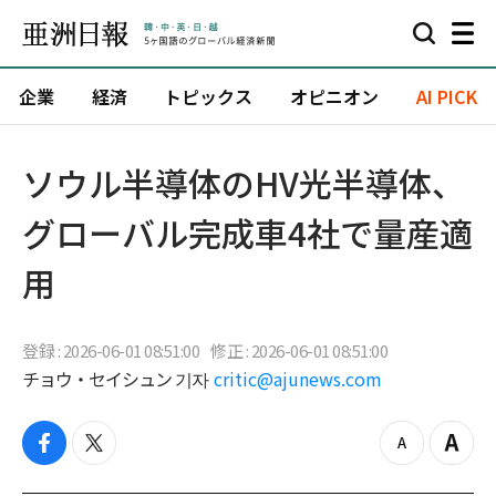
企業
経済
トピックス
オピニオン
AI PICK
ソウル半導体のHV光半導体、
グローバル完成車4社で量産適
用
登録 : 2026-06-01 08:51:00
修正 : 2026-06-01 08:51:00
チョウ・セイシュン 기자
critic@ajunews.com
f
t
z
Z
a
w
o
o
c
i
o
o