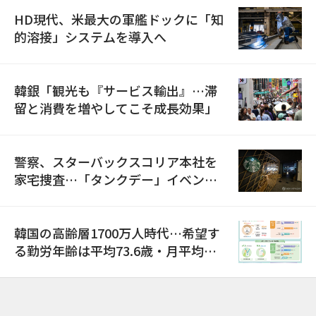
HD現代、米最大の軍艦ドックに「知
的溶接」システムを導入へ
韓銀「観光も『サービス輸出』…滞
留と消費を増やしてこそ成長効果」
警察、スターバックスコリア本社を
家宅捜査…「タンクデー」イベント
巡り侮辱容疑
韓国の高齢層1700万人時代…希望す
る勤労年齢は平均73.6歳・月平均賃
金は300万ウォン以上