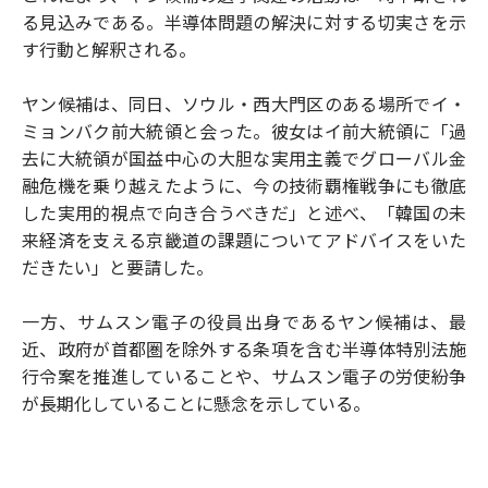
る見込みである。半導体問題の解決に対する切実さを示
す行動と解釈される。
ヤン候補は、同日、ソウル・西大門区のある場所でイ・
ミョンバク前大統領と会った。彼女はイ前大統領に「過
去に大統領が国益中心の大胆な実用主義でグローバル金
融危機を乗り越えたように、今の技術覇権戦争にも徹底
した実用的視点で向き合うべきだ」と述べ、「韓国の未
来経済を支える京畿道の課題についてアドバイスをいた
だきたい」と要請した。
一方、サムスン電子の役員出身であるヤン候補は、最
近、政府が首都圏を除外する条項を含む半導体特別法施
行令案を推進していることや、サムスン電子の労使紛争
が長期化していることに懸念を示している。