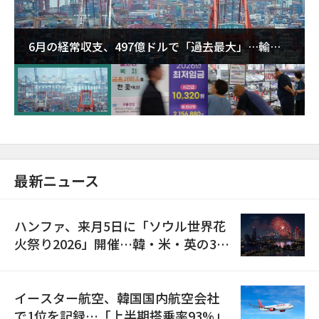
6月の経常収支、497億ドルで「過去最大」…輸出
が初の1000億ドル突破
最新ニュース
ハンファ、来月5日に「ソウル世界花
火祭り2026」開催…韓・米・英の3カ
国が参加
イースター航空、韓国国内航空会社
で1位を記録…「上半期搭乗率93%」