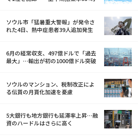
ソウル市「猛暑重大警報」が発令さ
れた4日、熱中症患者39人追加発生
6月の経常収支、497億ドルで「過去
最大」…輸出が初の1000億ドル突破
ソウルのマンション、税制改正によ
る伝貰の月貰化加速を憂慮
5大銀行も地方銀行も延滞率上昇…融
資のハードルはさらに高く