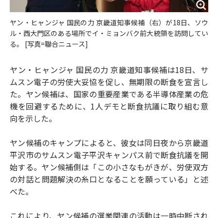
ヤン・ヒャンジャ 国民の力 京畿道知事候補（右）が18日、ソウ
ル・西大門区のある場所でイ・ミョンバク前大統領を訪問してい
る。 [写真=聯合ニュース]
ヤン・ヒャンジャ 国民の力 京畿道知事候補は18日、サ
ムスン電子の労使大妥協を促し、無期限の断食を宣言し
た。ヤン候補は、国家の重要産業である半導体産業の危
機を回避するために、1人デモと断食抗議に取り組む意
向を示した。
ヤン候補のキャンプによると、彼女は同日夜から京畿道
平沢市のサムスン電子平沢キャンパス前で断食抗議を開
始する。ヤン候補側は「この小さなもがきが、労使双方
の対話と問題解決の糸口となることを願っている」と述
べた。
これにより、ヤン候補の選挙関連の活動は一時中断され