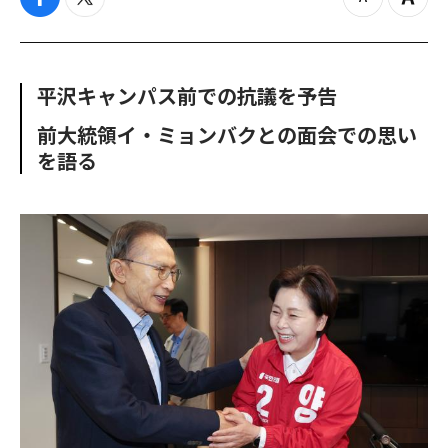
f
t
z
Z
a
w
o
o
c
i
o
o
e
t
m
m
b
t
o
i
平沢キャンパス前での抗議を予告
o
e
u
n
o
r
t
前大統領イ・ミョンバクとの面会での思い
k
を語る