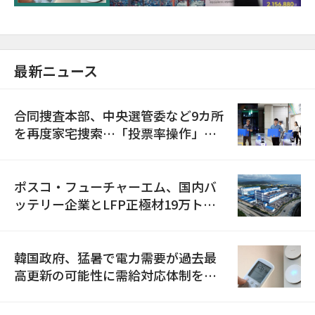
最新ニュース
合同捜査本部、中央選管委など9カ所
を再度家宅捜索…「投票率操作」の
資料を確保
ポスコ・フューチャーエム、国内バ
ッテリー企業とLFP正極材19万トン
の供給契約を締結
韓国政府、猛暑で電力需要が過去最
高更新の可能性に需給対応体制を点
検