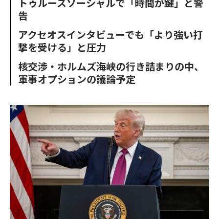
トゥルースソーシャルで「時間が鍵」と警
o
e
u
n
告
o
r
t
k
アクセオスインタビューでも「より強い打
撃を受ける」と圧力
核交渉・ホルムズ海峡の行き詰まりの中、
軍事オプションの議論予定