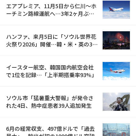
エアプレミア、11月5日から仁川〜ホ
ーチミン路線運航へ…3年2ヶ月ぶり
の再開
ハンファ、来月5日に「ソウル世界花
火祭り2026」開催…韓・米・英の3カ
国が参加
イースター航空、韓国国内航空会社
で1位を記録…「上半期搭乗率93%」
ソウル市「猛暑重大警報」が発令さ
れた4日、熱中症患者39人追加発生
6月の経常収支、497億ドルで「過去
最大」…輸出が初の1000億ドル突破