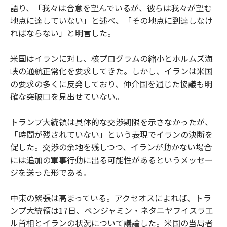
語り、「我々は合意を望んでいるが、彼らは我々が望む
地点に達していない」と述べ、「その地点に到達しなけ
ればならない」と明言した。
米国はイランに対し、核プログラムの縮小とホルムズ海
峡の通航正常化を要求してきた。しかし、イランは米国
の要求の多くに反発しており、仲介国を通じた協議も明
確な突破口を見出せていない。
トランプ大統領は具体的な交渉期限を示さなかったが、
「時間が残されていない」という表現でイランの決断を
促した。交渉の余地を残しつつ、イランが動かない場合
には追加の軍事行動に出る可能性があるというメッセー
ジを送った形である。
中東の緊張は高まっている。アクセオスによれば、トラ
ンプ大統領は17日、ベンジャミン・ネタニヤフイスラエ
ル首相とイランの状況について議論した。米国の当局者