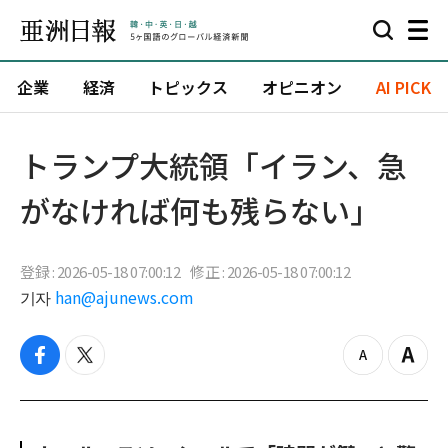
企業
経済
トピックス
オピニオン
AI PICK
トランプ大統領「イラン、急
がなければ何も残らない」
登録 : 2026-05-18 07:00:12
修正 : 2026-05-18 07:00:12
기자
han@ajunews.com
f
t
z
Z
a
w
o
o
c
i
o
o
e
t
m
m
b
t
o
i