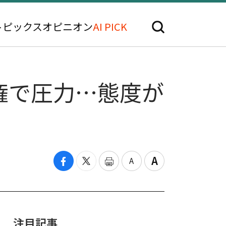
トピックス
オピニオン
AI PICK
権で圧力…態度が
注目記事