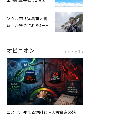
録…「上半期搭乗率
93%」
ソウル市「猛暑重大警
報」が発令された4日、
熱中症患者39人追加発
生
オピニオン
もっと見る
コスピ、強まる規制と個人投資家の賭