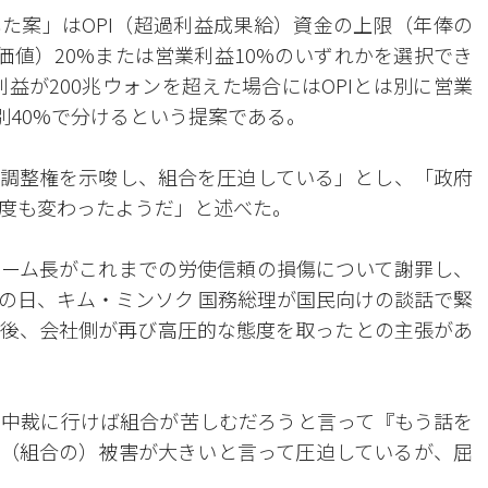
た案」はOPI（超過利益成果給）資金の上限（年俸の
加価値）20%または営業利益10%のいずれかを選択でき
益が200兆ウォンを超えた場合にはOPIとは別に営業
部別40%で分けるという提案である。
調整権を示唆し、組合を圧迫している」とし、「政府
度も変わったようだ」と述べた。
ーム長がこれまでの労使信頼の損傷について謝罪し、
の日、キム・ミンソク 国務総理が国民向けの談話で緊
後、会社側が再び高圧的な態度を取ったとの主張があ
中裁に行けば組合が苦しむだろうと言って『もう話を
（組合の）被害が大きいと言って圧迫しているが、屈