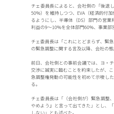
チェ委員長によると、会社側の「後退し
50%）を維持しつつ、EVA（経済的付
るようにし、半導体（DS）部門の営業利
利益の9〜10%を全体部門60%、事業
チェ委員長は「これにとどまらず、緊急
の緊急調整に関する言及以降、会社の態
前日、会社側との事前会議では、ヨ・チ
交渉に誠実に臨むことを約束したが、こ
急調整権発動の可能性を初めて示唆した
る。
チェ委員長は「（会社側が）緊急調整、
やめよう』と言って出てきた」とし、「
しない」とも述べた。