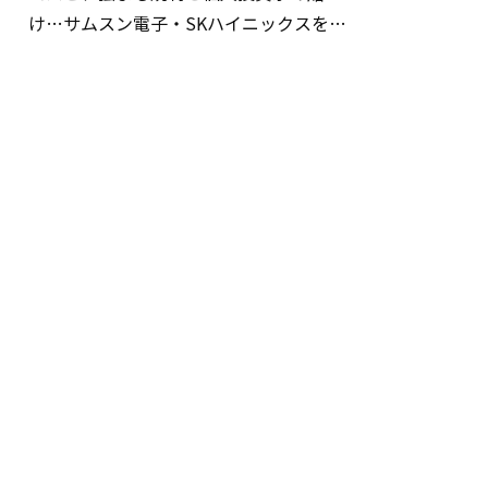
け…サムスン電子・SKハイニックスを巡
る明暗