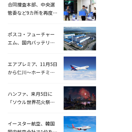
合同捜査本部、中央選
管委など9カ所を再度家
宅捜索…「投票率操
作」の資料を確保
ポスコ・フューチャー
エム、国内バッテリー
企業とLFP正極材19万ト
ンの供給契約を締結
エアプレミア、11月5日
から仁川〜ホーチミン
路線運航へ…3年2ヶ月
ぶりの再開
ハンファ、来月5日に
「ソウル世界花火祭り
2026」開催…韓・米・
英の3カ国が参加
イースター航空、韓国
国内航空会社で1位を記