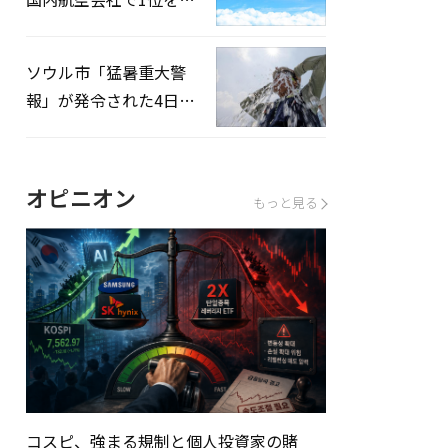
録…「上半期搭乗率
93%」
ソウル市「猛暑重大警
報」が発令された4日、
熱中症患者39人追加発
生
オピニオン
もっと見る
コスピ、強まる規制と個人投資家の賭