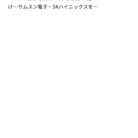
け…サムスン電子・SKハイニックスを巡
る明暗