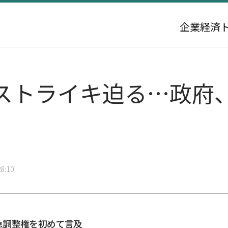
企業
経済
ストライキ迫る…政府
8:10
急調整権を初めて言及