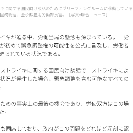
キに関する国民向け談話のためにブリーフィングルームに移動している
国務総理、金永勲雇用労働部長官。［写真=聯合ニュース］
イキが迫る中、労働当局の懸念も深まっている。「労
が初めて緊急調整権の可能性を公式に言及し、労働者
迫られている状況である。
のストライキに関する国民向け談話で「ストライキによ
状況が発生した場合、緊急調整を含む可能なすべての
。
ぐための事実上の最後の機会であり、労使双方はこの場
た。
も同席しており、政府がこの問題をどれほど深刻に認