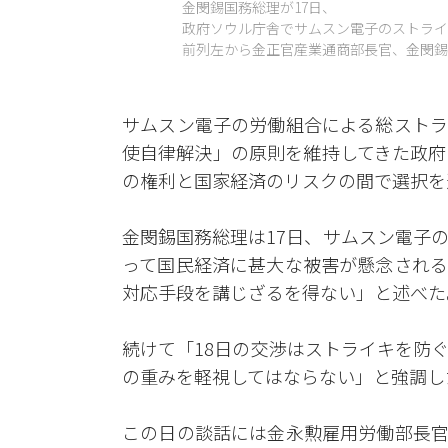
金閔錫国務総理が17日、
政府ソウル庁舎でサムスン電子のストライ
前列左から金正官産業通商部長官、金閔錫
サムスン電子の労働組合による総ストラ
使自律解決」の原則を維持してきた政府
の権利と国家経済のリスクの間で選択を
金閔錫国務総理は17日、サムスン電子
って国民経済に甚大な被害が懸念される
対応手段を講じざるを得ない」と述べた
続けて「18日の交渉はストライキを防
の重みを軽視してはならない」と強調し
この日の談話には金永勲雇用労働部長官