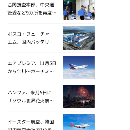
合同捜査本部、中央選
。
管委など9カ所を再度家
宅捜索…「投票率操
作」の資料を確保
ポスコ・フューチャー
エム、国内バッテリー
企業とLFP正極材19万ト
ンの供給契約を締結
エアプレミア、11月5日
から仁川〜ホーチミン
路線運航へ…3年2ヶ月
ぶりの再開
ハンファ、来月5日に
「ソウル世界花火祭り
2026」開催…韓・米・
英の3カ国が参加
イースター航空、韓国
国内航空会社で1位を記