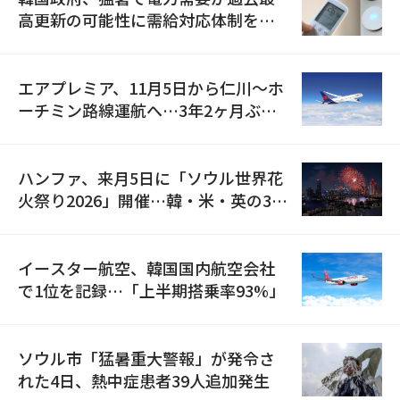
高更新の可能性に需給対応体制を点
検
エアプレミア、11月5日から仁川〜ホ
ーチミン路線運航へ…3年2ヶ月ぶり
の再開
ハンファ、来月5日に「ソウル世界花
火祭り2026」開催…韓・米・英の3カ
国が参加
イースター航空、韓国国内航空会社
で1位を記録…「上半期搭乗率93%」
ソウル市「猛暑重大警報」が発令さ
れた4日、熱中症患者39人追加発生