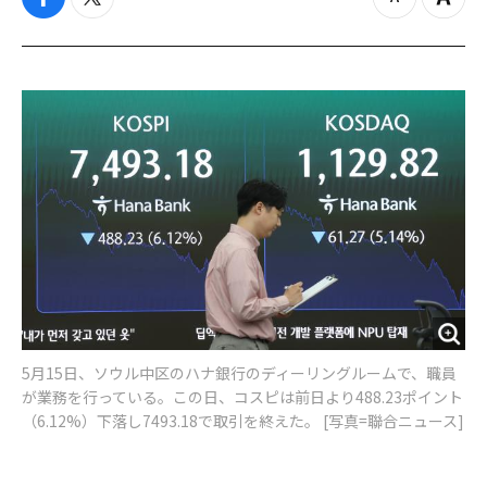
f
t
z
Z
a
w
o
o
c
i
o
o
e
t
m
m
b
t
o
i
o
e
u
n
o
r
t
k
5月15日、ソウル中区のハナ銀行のディーリングルームで、職員
が業務を行っている。この日、コスピは前日より488.23ポイント
（6.12%）下落し7493.18で取引を終えた。 [写真=聯合ニュース]