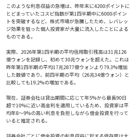
このような利息収益の急増は、昨年末に4200ポイントに
とどまっていたコスピ指数が第1四半期中に6000ポイン
トを突破するなど、株式市場が急騰したため、レバレッ
ジ効果を狙った個人投資家が大量に流入したことによる
ものである。
実際、2026年第1四半期の平均信用取引残高は31兆126
億ウォンを記録し、初めて30兆ウォンを超えた。これは
昨年第1四半期の平均17兆2877億ウォンより79.3%増加
した数値であり、前四半期の平均（26兆34億ウォン）と
比較しても19.2%の増加である。
現在、証券会社は貸出期間に応じて年5%から最長90日
超で10%に近い高金利を適用しているため、投資家は平
均年8〜9%の高い利息を負担しながら借金投資を行って
いると推定される。
証券会社ごとに借金投資の利息収益に対する依存度は大