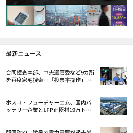
に需給対応体制を点検
最新ニュース
合同捜査本部、中央選管委など9カ所
を再度家宅捜索…「投票率操作」の
資料を確保
ポスコ・フューチャーエム、国内バ
ッテリー企業とLFP正極材19万トン
の供給契約を締結
韓国政府、猛暑で電力需要が過去最