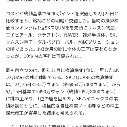
コスピが終値基準で6000ポイントを突破した2月25日と
比較すると、銘柄ごとの明暗が交錯した。当時の換算株
価ランキングは1位SKスQUAREを先頭にサムスン物産、
エイピアール、クラフトン、NAVER、韓米半導体、SK、
サムスン電子、ダルバグローバル、M&Cソリューション
の順であった。約3か月の間に全体の王座は変わらなか
ったが、10位内の序列は再編された。
最も目立つのは、昨年11月に換算株価1位に上昇したSK
スQUAREの独走体制である。SKスQUAREの換算株価
は、2月25日3235万ウォン（終値64万7000ウォン）から
5月15日基準で5490万ウォン（終値109万8000ウォン）
に跳ね上がり、1位の座を固めた。SKハイニックスの業
績好調とともに、積極的な自社株買い・消却などの株主
還元政策が寄与した結果と考えられる。
一方、10位圏内では主導業種によって明暗が分かれた。