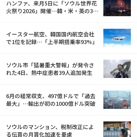
ハンファ、来月5日に「ソウル世界花
火祭り2026」開催…韓・米・英の3カ
国が参加
イースター航空、韓国国内航空会社
で1位を記録…「上半期搭乗率93%」
ソウル市「猛暑重大警報」が発令さ
れた4日、熱中症患者39人追加発生
6月の経常収支、497億ドルで「過去
最大」…輸出が初の1000億ドル突破
ソウルのマンション、税制改正によ
る伝貰の月貰化加速を憂慮