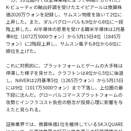
K-ビューティの輸出好調を受けたエイピアールは換算株
価2020万ウォンを記録し、サムスン物産を抜いて2位に
上昇した。また、ダルバグローバルも9位から8位に一段
階上昇した。AI半導体の恩恵を受ける韓米半導体は2月基
準6位（1072万5000ウォン）から5月15日4位（1845万
ウォン）に2階段上昇し、サムスン電子も8位から6位に
順位を上げた。
これに対照的に、プラットフォームとゲームの大手株は
停滞した様子を見せた。クラフトンは4位から5位に後退
し、NAVERは2月基準5位（1265万ウォン）から5月15日
には9位（1017万5000ウォン）まで下落し、上位圏の最
下段に沈んだ。グローバルコマースプラットフォームの
攻勢とインフラコスト負担の懸念が投資心理に影響を与
えたと見られる。
証券業界では、換算株価1位を維持しているSKスQUARE