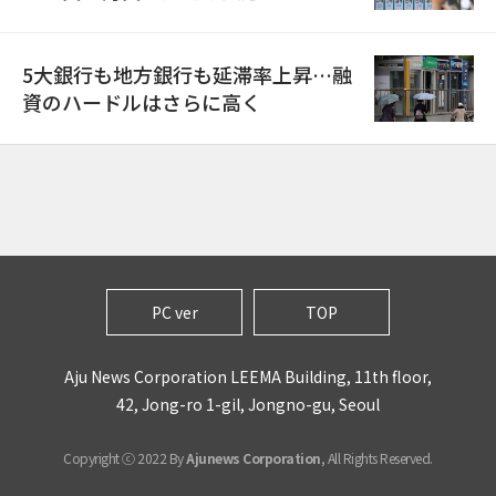
5大銀行も地方銀行も延滞率上昇…融
資のハードルはさらに高く
PC ver
TOP
Aju News Corporation LEEMA Building, 11th floor,
42, Jong-ro 1-gil, Jongno-gu, Seoul
Copyright ⓒ 2022 By
Ajunews Corporation
, All Rights Reserved.