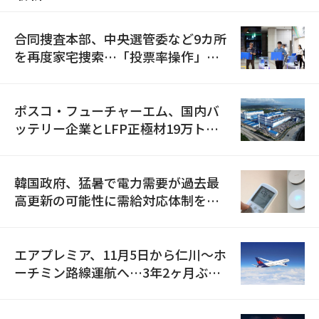
合同捜査本部、中央選管委など9カ所
を再度家宅捜索…「投票率操作」の
資料を確保
ポスコ・フューチャーエム、国内バ
ッテリー企業とLFP正極材19万トン
の供給契約を締結
韓国政府、猛暑で電力需要が過去最
高更新の可能性に需給対応体制を点
検
エアプレミア、11月5日から仁川〜ホ
ーチミン路線運航へ…3年2ヶ月ぶり
の再開