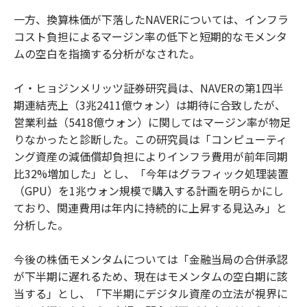
一方、換算株価が下落したNAVERについては、インフラ
コスト負担によるマージン率の低下と短期的なモメンタ
ムの空白を指摘する分析がなされた。
イ・ヒョジンメリッツ証券研究員は、NAVERの第1四半
期連結売上（3兆2411億ウォン）は期待に合致したが、
営業利益（5418億ウォン）に関してはマージン率が物足
りなかったと診断した。この研究員は「コンピューティ
ング資産の減価償却負担によりインフラ費用が前年同期
比32%増加した」とし、「今年はグラフィック処理装置
（GPU）を1兆ウォン規模で購入する計画を明らかにし
ており、関連費用は年内に持続的に上昇する見込み」と
分析した。
今後の株価モメンタムについては「金融当局の合併承認
が下半期に遅れるため、現在はモメンタムの空白期に該
当する」とし、「下半期にデジタル資産の立法が視界に