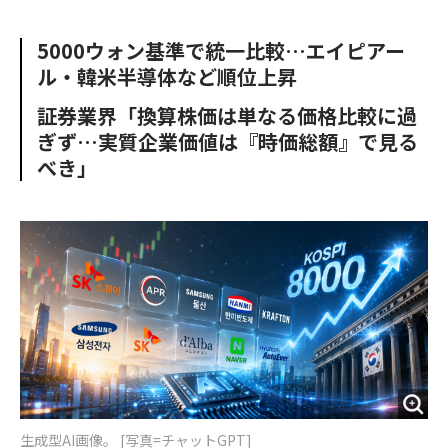
e
t
m
m
b
t
o
i
5000ウォン基準で統一比較…エイピアー
o
e
u
n
ル・韓米半導体など順位上昇
o
r
t
k
証券業界「換算株価は単なる価格比較に過
ぎず…実質企業価値は『時価総額』で見る
べき」
生成型AI画像。 [写真=チャットGPT]