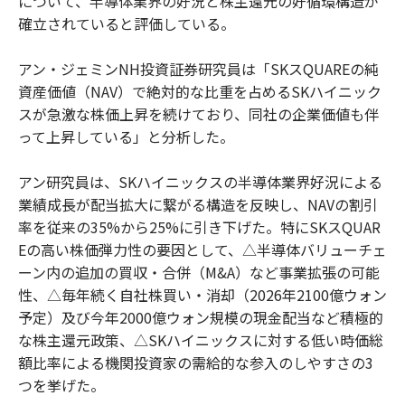
について、半導体業界の好況と株主還元の好循環構造が
確立されていると評価している。
アン・ジェミンNH投資証券研究員は「SKスQUAREの純
資産価値（NAV）で絶対的な比重を占めるSKハイニック
スが急激な株価上昇を続けており、同社の企業価値も伴
って上昇している」と分析した。
アン研究員は、SKハイニックスの半導体業界好況による
業績成長が配当拡大に繋がる構造を反映し、NAVの割引
率を従来の35%から25%に引き下げた。特にSKスQUAR
Eの高い株価弾力性の要因として、△半導体バリューチェ
ーン内の追加の買収・合併（M&A）など事業拡張の可能
性、△毎年続く自社株買い・消却（2026年2100億ウォン
予定）及び今年2000億ウォン規模の現金配当など積極的
な株主還元政策、△SKハイニックスに対する低い時価総
額比率による機関投資家の需給的な参入のしやすさの3
つを挙げた。