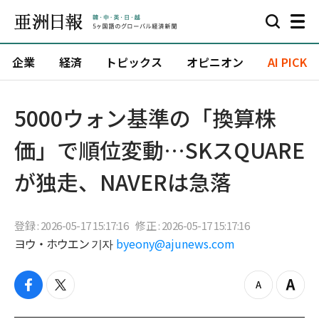
企業
経済
トピックス
オピニオン
AI PICK
5000ウォン基準の「換算株
価」で順位変動…SKスQUARE
が独走、NAVERは急落
登録 : 2026-05-17 15:17:16
修正 : 2026-05-17 15:17:16
ヨウ・ホウエン 기자
byeony@ajunews.com
f
t
z
Z
a
w
o
o
c
i
o
o