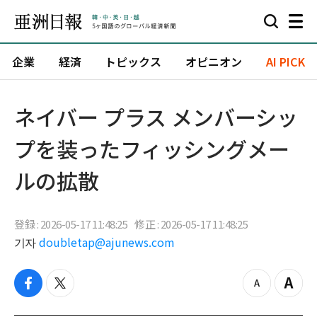
企業
経済
トピックス
オピニオン
AI PICK
ネイバー プラス メンバーシッ
プを装ったフィッシングメー
ルの拡散
登録 : 2026-05-17 11:48:25
修正 : 2026-05-17 11:48:25
기자
doubletap@ajunews.com
f
t
z
Z
a
w
o
o
c
i
o
o