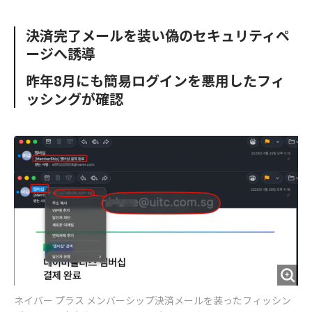
e
t
m
m
b
t
o
i
決済完了メールを装い偽のセキュリティペ
o
e
u
n
ージへ誘導
o
r
t
k
昨年8月にも簡易ログインを悪用したフィ
ッシングが確認
ネイバー プラス メンバーシップ決済メールを装ったフィッシン