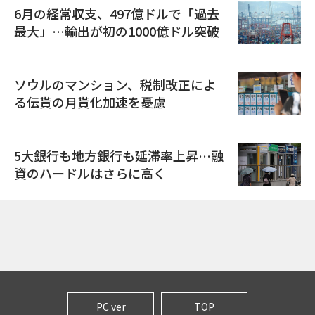
6月の経常収支、497億ドルで「過去
最大」…輸出が初の1000億ドル突破
ソウルのマンション、税制改正によ
る伝貰の月貰化加速を憂慮
5大銀行も地方銀行も延滞率上昇…融
資のハードルはさらに高く
PC ver
TOP