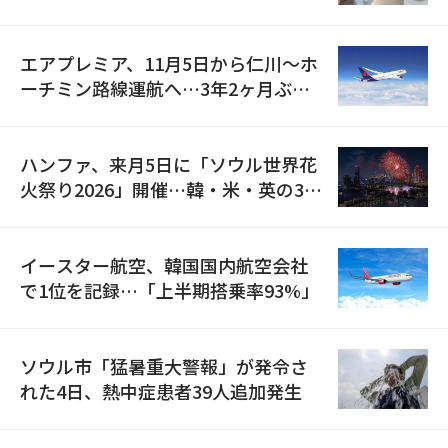
検
エアプレミア、11月5日から仁川〜ホ
ーチミン路線運航へ…3年2ヶ月ぶり
の再開
ハンファ、来月5日に「ソウル世界花
火祭り2026」開催…韓・米・英の3カ
国が参加
イースター航空、韓国国内航空会社
で1位を記録…「上半期搭乗率93%」
ソウル市「猛暑重大警報」が発令さ
れた4日、熱中症患者39人追加発生