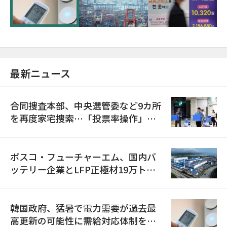
に需給対応体制を点検
最新ニュース
合同捜査本部、中央選管委など9カ所
を再度家宅捜索…「投票率操作」の
資料を確保
ポスコ・フューチャーエム、国内バ
ッテリー企業とLFP正極材19万トン
の供給契約を締結
韓国政府、猛暑で電力需要が過去最
高更新の可能性に需給対応体制を点