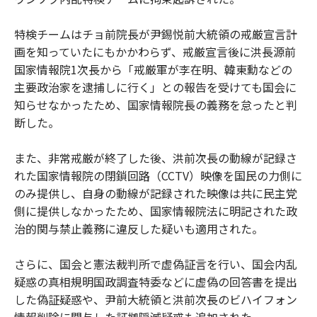
特検チームはチョ前院長が尹錫悦前大統領の戒厳宣言計
画を知っていたにもかかわらず、戒厳宣言後に洪長源前
国家情報院1次長から「戒厳軍が李在明、韓東勳などの
主要政治家を逮捕しに行く」との報告を受けても国会に
知らせなかったため、国家情報院長の義務を怠ったと判
断した。
また、非常戒厳が終了した後、洪前次長の動線が記録さ
れた国家情報院の閉鎖回路（CCTV）映像を国民の力側に
のみ提供し、自身の動線が記録された映像は共に民主党
側に提供しなかったため、国家情報院法に明記された政
治的関与禁止義務に違反した疑いも適用された。
さらに、国会と憲法裁判所で虚偽証言を行い、国会内乱
疑惑の真相規明国政調査特委などに虚偽の回答書を提出
した偽証疑惑や、尹前大統領と洪前次長のビハイフォン