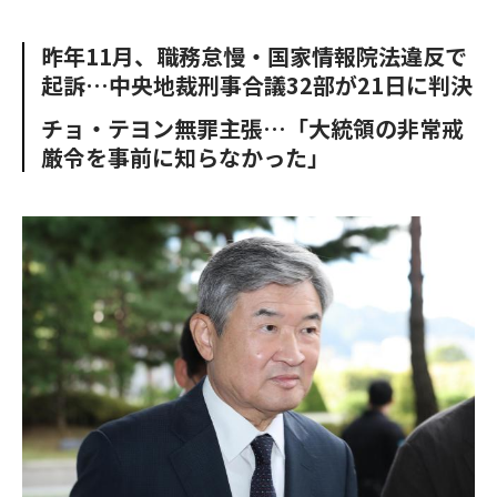
e
t
m
m
b
t
o
i
昨年11月、職務怠慢・国家情報院法違反で
o
e
u
n
起訴…中央地裁刑事合議32部が21日に判決
o
r
t
k
チョ・テヨン無罪主張…「大統領の非常戒
厳令を事前に知らなかった」