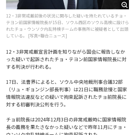
12・3非常戒厳前後の状況に関与した疑いを持たれているチョ・
テヨン前国家情報院長が15日、ソウル西区のソウル高検に設けら
れたチョ・ウンソク内乱特検チームの事務所に被疑者として出頭
している。 [写真=聯合ニュース]
12・3非常戒厳宣言計画を知りながら国会に報告しなか
った疑いで起訴されたチョ・テヨン前国家情報院長に対
する判決が行われる。
17日、法曹界によると、ソウル中央地裁刑事合議32部
（リュ・ギョンジン部長判事）は21日に職務怠慢と国家
情報院法違反などの疑いで拘束起訴されたチョ前院長に
対する初審判決公判を行う。
チョ前院長は2024年12月3日の非常戒厳時に国家情報院
長の義務を果たさなかった疑いなどで昨年11月にチョ・
ウンソク内乱特検チームに拘束起訴された。