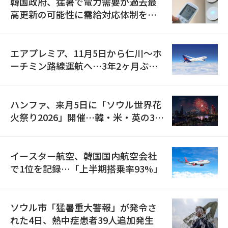
韓国政府、猛暑で電力需要が過去最
高更新の可能性に需給対応体制を点
検
エアプレミア、11月5日から仁川〜ホ
ーチミン路線運航へ…3年2ヶ月ぶり
の再開
ハンファ、来月5日に「ソウル世界花
火祭り2026」開催…韓・米・英の3カ
国が参加
イースター航空、韓国国内航空会社
で1位を記録…「上半期搭乗率93%」
ソウル市「猛暑重大警報」が発令さ
れた4日、熱中症患者39人追加発生