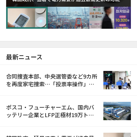
に需給対応体制を点検
最新ニュース
合同捜査本部、中央選管委など9カ所
を再度家宅捜索…「投票率操作」の
資料を確保
ポスコ・フューチャーエム、国内バ
ッテリー企業とLFP正極材19万トン
の供給契約を締結