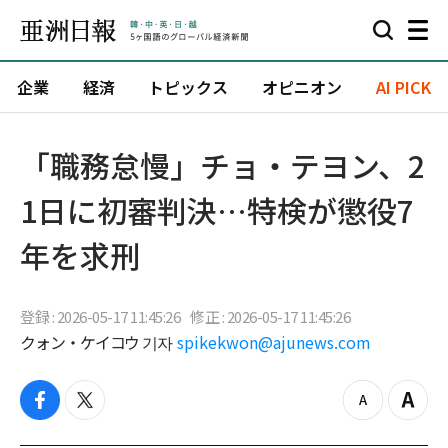
企業
経済
トピックス
オピニオン
AI PICK
「職務怠慢」チョ・テヨン、2
1日に初審判決…特検が懲役7
年を求刑
登録 : 2026-05-17 11:45:26
修正 : 2026-05-17 11:45:26
クォン・ケイコウ 기자
spikekwon@ajunews.com
f
t
z
Z
a
w
o
o
c
i
o
o