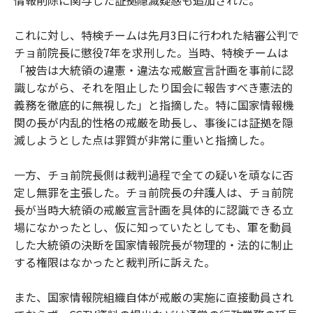
情報削除に関与した証拠隠滅疑惑も追加された。
これに対し、特検チームは先月3日に行われた結審公判で
チョ前院長に懲役7年を求刑した。当時、特検チームは
「被告は大統領の違憲・違法な戒厳宣言計画を事前に認
識しながら、それを阻止したり国会に報告すべき憲法的
義務を徹底的に無視した」と指摘した。特に国家情報機
関の長が内乱的性格の戒厳を助長し、事後には証拠を隠
滅しようとした点は罪質が非常に重いと指摘した。
一方、チョ前院長側は裁判過程で全ての疑いを頑なに否
定し無罪を主張した。チョ前院長の弁護人は、チョ前院
長が当時大統領の戒厳宣言計画を具体的に認識できる立
場になかったとし、仮に知っていたとしても、軍を動員
した大統領の決断を国家情報院長が物理的・法的に制止
する権限はなかったと裁判所に訴えた。
また、国家情報院組織自体が戒厳の実施に直接動員され