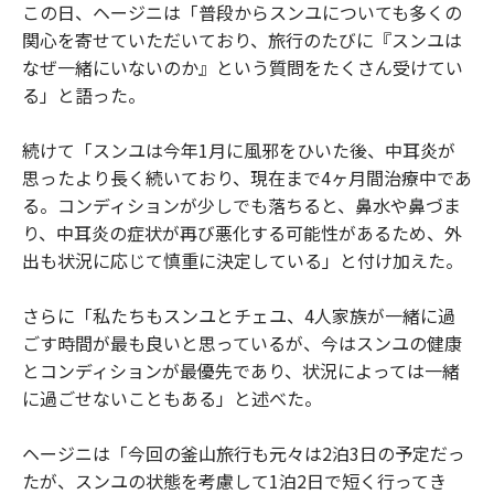
この日、ヘージニは「普段からスンユについても多くの
関心を寄せていただいており、旅行のたびに『スンユは
なぜ一緒にいないのか』という質問をたくさん受けてい
る」と語った。
続けて「スンユは今年1月に風邪をひいた後、中耳炎が
思ったより長く続いており、現在まで4ヶ月間治療中であ
る。コンディションが少しでも落ちると、鼻水や鼻づま
り、中耳炎の症状が再び悪化する可能性があるため、外
出も状況に応じて慎重に決定している」と付け加えた。
さらに「私たちもスンユとチェユ、4人家族が一緒に過
ごす時間が最も良いと思っているが、今はスンユの健康
とコンディションが最優先であり、状況によっては一緒
に過ごせないこともある」と述べた。
ヘージニは「今回の釜山旅行も元々は2泊3日の予定だっ
たが、スンユの状態を考慮して1泊2日で短く行ってき