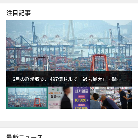
注目記事
6月の経常収支、497億ドルで「過去最大」…輸出
が初の1000億ドル突破
最新ニュース