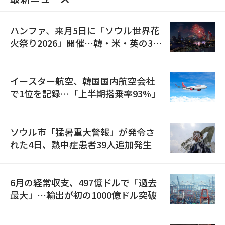
ハンファ、来月5日に「ソウル世界花
火祭り2026」開催…韓・米・英の3カ
国が参加
イースター航空、韓国国内航空会社
で1位を記録…「上半期搭乗率93%」
ソウル市「猛暑重大警報」が発令さ
れた4日、熱中症患者39人追加発生
6月の経常収支、497億ドルで「過去
最大」…輸出が初の1000億ドル突破