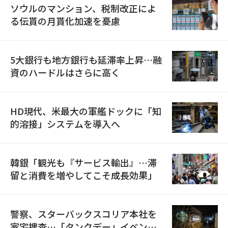
ソウルのマンション、税制改正によ
る伝貰の月貰化加速を憂慮
5大銀行も地方銀行も延滞率上昇…融
資のハードルはさらに高く
HD現代、米最大の軍艦ドックに「知
的溶接」システムを導入へ
韓銀「観光も『サービス輸出』…滞
留と消費を増やしてこそ成長効果」
警察、スターバックスコリア本社を
家宅捜査…「タンクデー」イベント