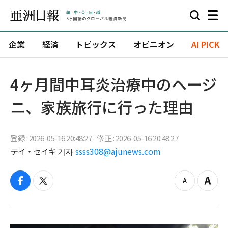
企業
経済
トピックス
オピニオン
AI PICK
4ヶ月間中耳炎治療中のヘージ
ニ、家族旅行に行った理由
登録 : 2026-05-16 20:48:27
修正 : 2026-05-16 20:48:27
テイ・セイキ 기자
ssss308@ajunews.com
f
t
z
Z
a
w
o
o
c
i
o
o
e
t
m
m
b
t
o
i