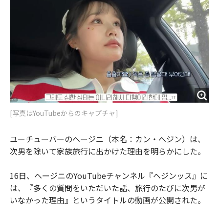
o
e
u
n
o
r
t
k
[写真はYouTubeからのキャプチャ]
ユーチューバーのヘージニ（本名：カン・ヘジン）は、
次男を除いて家族旅行に出かけた理由を明らかにした。
16日、ヘージニのYouTubeチャンネル『ヘジンッス』に
は、『多くの質問をいただいた話、旅行のたびに次男が
いなかった理由』というタイトルの動画が公開された。