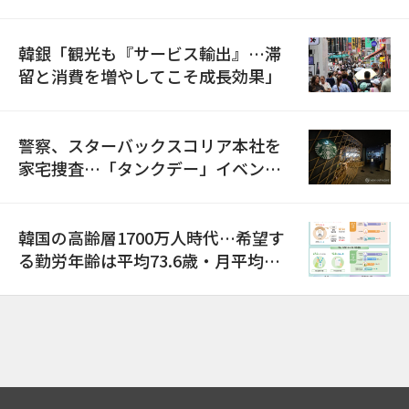
韓銀「観光も『サービス輸出』…滞
留と消費を増やしてこそ成長効果」
警察、スターバックスコリア本社を
家宅捜査…「タンクデー」イベント
巡り侮辱容疑
韓国の高齢層1700万人時代…希望す
る勤労年齢は平均73.6歳・月平均賃
金は300万ウォン以上