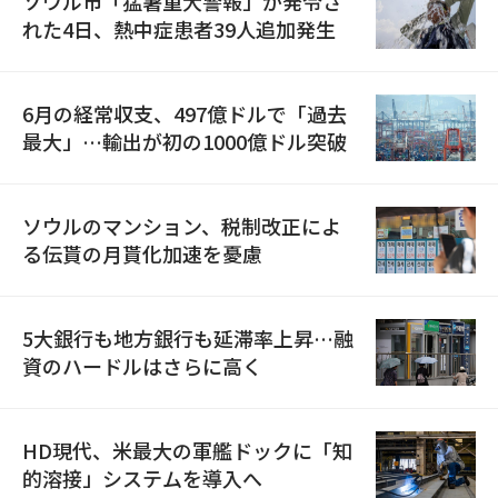
ソウル市「猛暑重大警報」が発令さ
れた4日、熱中症患者39人追加発生
6月の経常収支、497億ドルで「過去
最大」…輸出が初の1000億ドル突破
ソウルのマンション、税制改正によ
る伝貰の月貰化加速を憂慮
5大銀行も地方銀行も延滞率上昇…融
資のハードルはさらに高く
HD現代、米最大の軍艦ドックに「知
的溶接」システムを導入へ