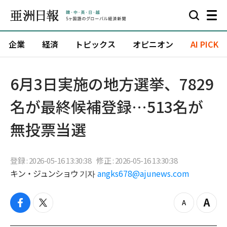
企業
経済
トピックス
オピニオン
AI PICK
6月3日実施の地方選挙、7829
名が最終候補登録…513名が
無投票当選
登録 : 2026-05-16 13:30:38
修正 : 2026-05-16 13:30:38
キン・ジュンショウ 기자
angks678@ajunews.com
f
t
z
Z
a
w
o
o
c
i
o
o