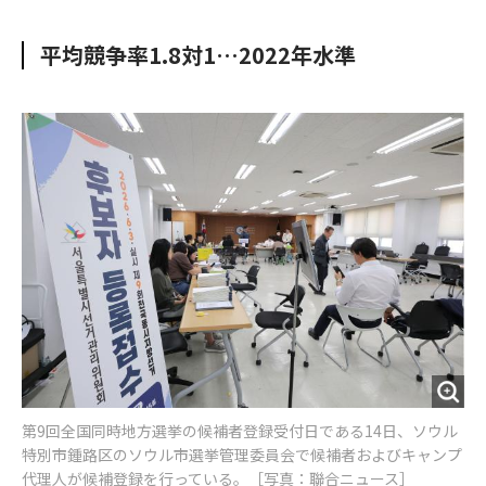
e
t
m
m
b
t
o
i
平均競争率1.8対1…2022年水準
o
e
u
n
o
r
t
k
第9回全国同時地方選挙の候補者登録受付日である14日、ソウル
特別市鍾路区のソウル市選挙管理委員会で候補者およびキャンプ
代理人が候補登録を行っている。［写真：聯合ニュース］