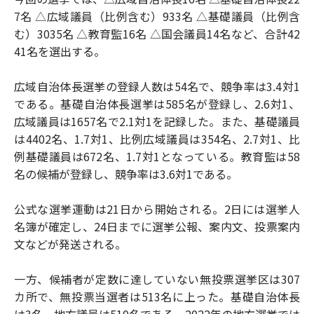
7名 △広域議員（比例含む）933名 △基礎議員（比例含
む）3035名 △教育監16名 △国会議員14名など、合計42
41名を選出する。
広域自治体長選挙の登録人数は54名で、競争率は3.4対1
である。基礎自治体長選挙は585名が登録し、2.6対1、
広域議員は1657名で2.1対1を記録した。また、基礎議員
は4402名、1.7対1、比例広域議員は354名、2.7対1、比
例基礎議員は672名、1.7対1となっている。教育監は58
名の候補が登録し、競争率は3.6対1である。
公式な選挙運動は21日から開始される。2日には選挙人
名簿が確定し、24日までに選挙公報、案内文、投票案内
文などが発送される。
一方、候補者が定数に達していない無投票選挙区は307
カ所で、無投票当選者は513名に上った。基礎自治体長
は3名、地方議員は510名である。2022年の地方選挙では