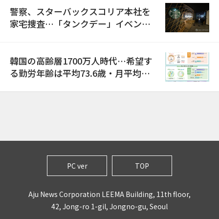
警察、スターバックスコリア本社を
家宅捜査…「タンクデー」イベント
巡り侮辱容疑
韓国の高齢層1700万人時代…希望す
る勤労年齢は平均73.6歳・月平均賃
金は300万ウォン以上
PC ver
TOP
Aju News Corporation LEEMA Building, 11th floor,
42, Jong-ro 1-gil, Jongno-gu, Seoul