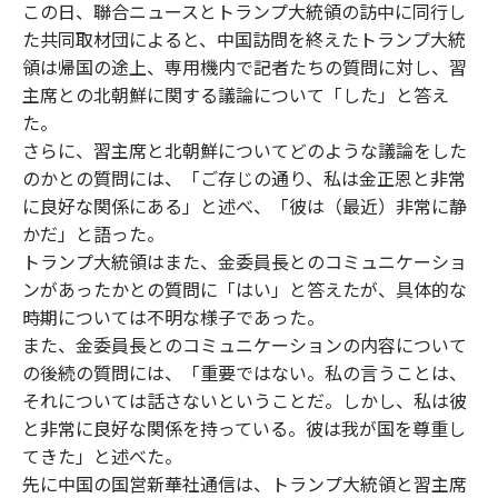
この日、聯合ニュースとトランプ大統領の訪中に同行し
た共同取材団によると、中国訪問を終えたトランプ大統
領は帰国の途上、専用機内で記者たちの質問に対し、習
主席との北朝鮮に関する議論について「した」と答え
た。
さらに、習主席と北朝鮮についてどのような議論をした
のかとの質問には、「ご存じの通り、私は金正恩と非常
に良好な関係にある」と述べ、「彼は（最近）非常に静
かだ」と語った。
トランプ大統領はまた、金委員長とのコミュニケーショ
ンがあったかとの質問に「はい」と答えたが、具体的な
時期については不明な様子であった。
また、金委員長とのコミュニケーションの内容について
の後続の質問には、「重要ではない。私の言うことは、
それについては話さないということだ。しかし、私は彼
と非常に良好な関係を持っている。彼は我が国を尊重し
てきた」と述べた。
先に中国の国営新華社通信は、トランプ大統領と習主席