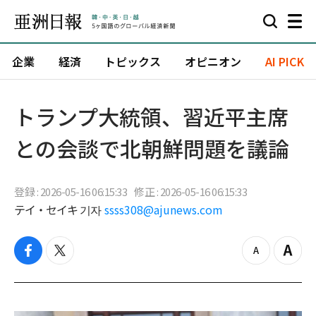
企業
経済
トピックス
オピニオン
AI PICK
トランプ大統領、習近平主席
との会談で北朝鮮問題を議論
登録 : 2026-05-16 06:15:33
修正 : 2026-05-16 06:15:33
テイ・セイキ 기자
ssss308@ajunews.com
f
t
z
Z
a
w
o
o
c
i
o
o
e
t
m
m
b
t
o
i