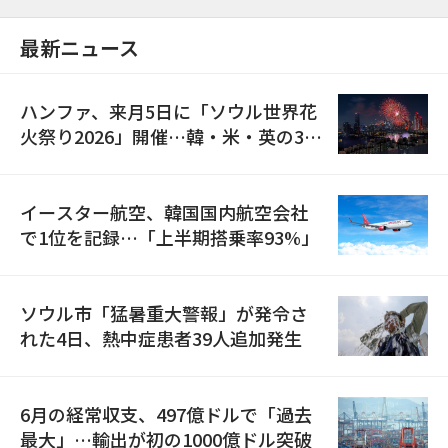
最新ニュース
ハンファ、来月5日に「ソウル世界花
火祭り2026」開催…韓・米・英の3カ
国が参加
イースター航空、韓国国内航空会社
で1位を記録…「上半期搭乗率93%」
ソウル市「猛暑重大警報」が発令さ
れた4日、熱中症患者39人追加発生
6月の経常収支、497億ドルで「過去
最大」…輸出が初の1000億ドル突破