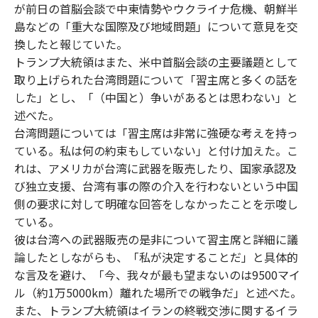
が前日の首脳会談で中東情勢やウクライナ危機、朝鮮半
島などの「重大な国際及び地域問題」について意見を交
換したと報じていた。
トランプ大統領はまた、米中首脳会談の主要議題として
取り上げられた台湾問題について「習主席と多くの話を
した」とし、「（中国と）争いがあるとは思わない」と
述べた。
台湾問題については「習主席は非常に強硬な考えを持っ
ている。私は何の約束もしていない」と付け加えた。こ
れは、アメリカが台湾に武器を販売したり、国家承認及
び独立支援、台湾有事の際の介入を行わないという中国
側の要求に対して明確な回答をしなかったことを示唆し
ている。
彼は台湾への武器販売の是非について習主席と詳細に議
論したとしながらも、「私が決定することだ」と具体的
な言及を避け、「今、我々が最も望まないのは9500マイ
ル（約1万5000km）離れた場所での戦争だ」と述べた。
また、トランプ大統領はイランの終戦交渉に関するイラ