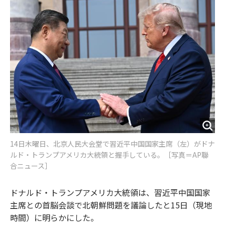
o
e
u
n
o
r
t
k
14日木曜日、北京人民大会堂で習近平中国国家主席（左）がドナ
ルド・トランプアメリカ大統領と握手している。［写真＝AP聯
合ニュース］
ドナルド・トランプアメリカ大統領は、習近平中国国家
主席との首脳会談で北朝鮮問題を議論したと15日（現地
時間）に明らかにした。