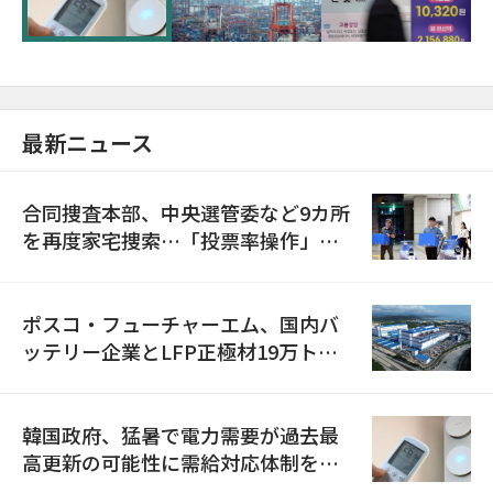
最新ニュース
合同捜査本部、中央選管委など9カ所
を再度家宅捜索…「投票率操作」の
資料を確保
ポスコ・フューチャーエム、国内バ
ッテリー企業とLFP正極材19万トン
の供給契約を締結
韓国政府、猛暑で電力需要が過去最
高更新の可能性に需給対応体制を点
検