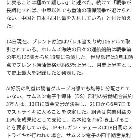
に戻ることは極めて難しい」と述べた。続けて「戦争が
長期化すれば、中東以外でも重油の確保競争が避けられ
ない。中国と日本も同じ量を入札している」と付け加え
た。
14日現在、ブレント原油はバレル当たり約106ドルで取
引されている。ホルムズ海峡の日々の通航船舶は戦争前
の平均135隻から約18隻に急減した。世界銀行は3月末時
点でブレント原油価格が約65%上昇し、月間上昇率とし
て史上最大を記録したと発表した。
AI好況の利益は勝者グループ内部でも均等に分配されて
いない。サムスン電子半導体（DS）部門の労働組合員約
3万人は、13日に賃金交渉が決裂し、21日から6月7日ま
でストライキに入ることを決定した。組合は営業利益の
15%を成果給として支給し、基本給を7%引き上げるこ
とを要求している。JPモルガン・チェースは18日間のス
トライキが行われた場合、サムスン電子の四半期営業利