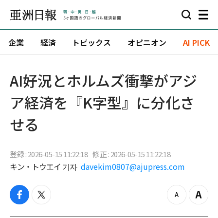
企業
経済
トピックス
オピニオン
AI PICK
AI好況とホルムズ衝撃がアジ
ア経済を『K字型』に分化さ
せる
登録 : 2026-05-15 11:22:18
修正 : 2026-05-15 11:22:18
キン・トウエイ 기자
davekim0807@ajupress.com
f
t
z
Z
a
w
o
o
c
i
o
o