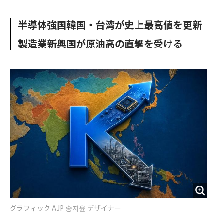
e
t
m
m
b
t
o
i
半導体強国韓国・台湾が史上最高値を更新
o
e
u
n
o
r
t
製造業新興国が原油高の直撃を受ける
k
グラフィック AJP 송지윤 デザイナー