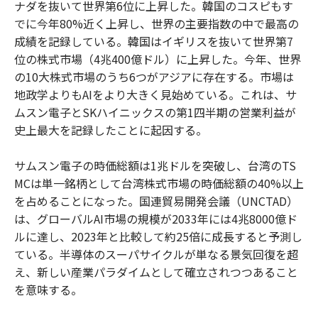
ナダを抜いて世界第6位に上昇した。韓国のコスピもす
でに今年80%近く上昇し、世界の主要指数の中で最高の
成績を記録している。韓国はイギリスを抜いて世界第7
位の株式市場（4兆400億ドル）に上昇した。今年、世界
の10大株式市場のうち6つがアジアに存在する。市場は
地政学よりもAIをより大きく見始めている。これは、サ
ムスン電子とSKハイニックスの第1四半期の営業利益が
史上最大を記録したことに起因する。
サムスン電子の時価総額は1兆ドルを突破し、台湾のTS
MCは単一銘柄として台湾株式市場の時価総額の40%以上
を占めることになった。国連貿易開発会議（UNCTAD）
は、グローバルAI市場の規模が2033年には4兆8000億ド
ルに達し、2023年と比較して約25倍に成長すると予測し
ている。半導体のスーパサイクルが単なる景気回復を超
え、新しい産業パラダイムとして確立されつつあること
を意味する。