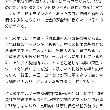
太平洋地域で約880万人が貧困に陥る危険があり、地域
のGDPが0.3〜0.8ポイント減少する可能性があると推定
している。貧困ライン近くにあった家庭が燃料や食料の
価格急騰にさらされ、社会的安全網が揺らいでいるとの
分析がある。
分化の中心には中質・重油原油を巡る確保競争がある。
これは精製マージンが最も高く、中東の輸出の基盤とな
る油種である。アメリカは世界最大の産油国であるが、
生産量の大部分が軽質シェールオイルに集中しているた
め、アジアの製油所はホルムズを通過しない非中東産サ
ワー（高硫黄）原油を巡って激しい入札競争を繰り広げ
ている。韓国、中国、日本などが同じ量を巡って競り合
う構図が固まり、プレミアムも急激に上昇している。
張太勲エネルギー経済研究院副研究委員は「船主と保険
会社を説得できるほど合理的で実効性のある条件で戦争
が終結しない限り、長期的には原油価格が戦争前の水準