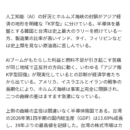
人工知能（AI）の好況とホルムズ海峡の封鎖がアジア経
済の地形を明確な『K字型』に分けている。半導体を基
盤とする韓国と台湾は史上最大のラリーを続けている一
方、製造業の比率が高いインド、タイ、フィリピンなど
は史上類を見ない原油高に苦しんでいる。
AIブームがもたらした利益と燃料不足が引き起こす苦痛
が同じ地域で正反対の方向に動く、いわゆる『アジア版
K字型回復』が現実化しているとの診断が経済学者たち
から出ている。アメリカ、イスラエルとイランの戦争の
長期化により、ホルムズ海峡は事実上完全に閉鎖され、
二つの曲線の差はますます急激になっている。
上側の曲線の主役は間違いなく半導体強国である。台湾
の2026年第1四半期の国内総生産（GDP）は13.69%成長
し、39年ぶりの最高値を記録した。台湾の株式市場はカ