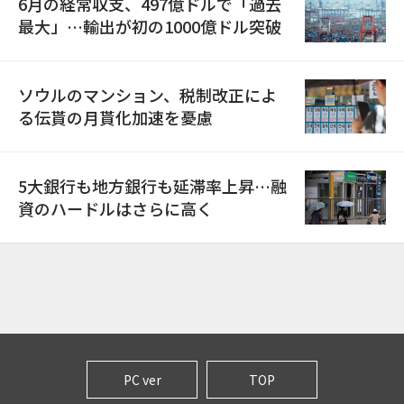
6月の経常収支、497億ドルで「過去
最大」…輸出が初の1000億ドル突破
ソウルのマンション、税制改正によ
る伝貰の月貰化加速を憂慮
5大銀行も地方銀行も延滞率上昇…融
資のハードルはさらに高く
PC ver
TOP