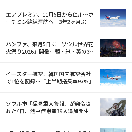
エアプレミア、11月5日から仁川〜ホ
ーチミン路線運航へ…3年2ヶ月ぶり
の再開
ハンファ、来月5日に「ソウル世界花
火祭り2026」開催…韓・米・英の3カ
国が参加
イースター航空、韓国国内航空会社
で1位を記録…「上半期搭乗率93%」
ソウル市「猛暑重大警報」が発令さ
れた4日、熱中症患者39人追加発生