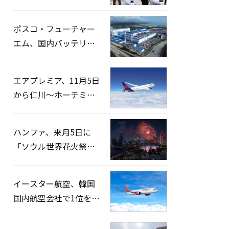
宅捜索…「投票率操
作」の資料を確保
ポスコ・フューチャー
エム、国内バッテリー
企業とLFP正極材19万ト
ンの供給契約を締結
エアプレミア、11月5日
から仁川〜ホーチミン
路線運航へ…3年2ヶ月
ぶりの再開
ハンファ、来月5日に
「ソウル世界花火祭り
2026」開催…韓・米・
英の3カ国が参加
イースター航空、韓国
国内航空会社で1位を記
録…「上半期搭乗率
93%」