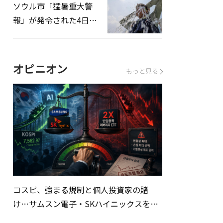
ソウル市「猛暑重大警
報」が発令された4日、
熱中症患者39人追加発
生
オピニオン
もっと見る
コスピ、強まる規制と個人投資家の賭
け…サムスン電子・SKハイニックスを巡
る明暗