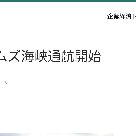
企業
経済
ムズ海峡通航開始
4:28