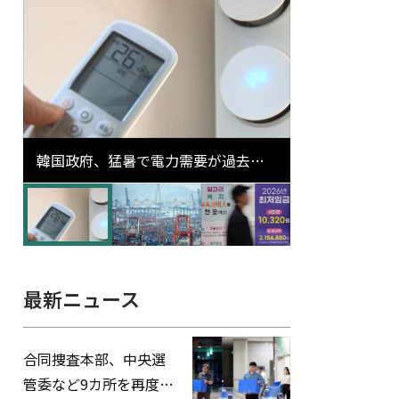
韓国政府、猛暑で電力需要が過去最
高更新の可能性に需給対応体制を点
検
最新ニュース
合同捜査本部、中央選
管委など9カ所を再度家