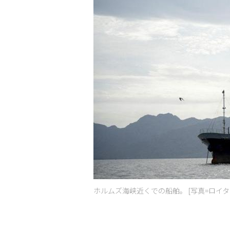
ホルムズ海峡近くでの船舶。 [写真=ロイタ