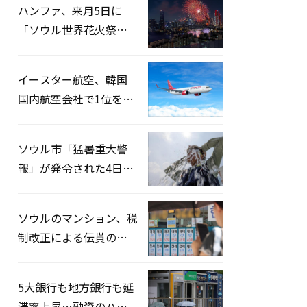
ハンファ、来月5日に
「ソウル世界花火祭り
2026」開催…韓・米・
英の3カ国が参加
イースター航空、韓国
国内航空会社で1位を記
録…「上半期搭乗率
93%」
ソウル市「猛暑重大警
報」が発令された4日、
熱中症患者39人追加発
生
ソウルのマンション、税
制改正による伝貰の月
貰化加速を憂慮
5大銀行も地方銀行も延
滞率上昇…融資のハー