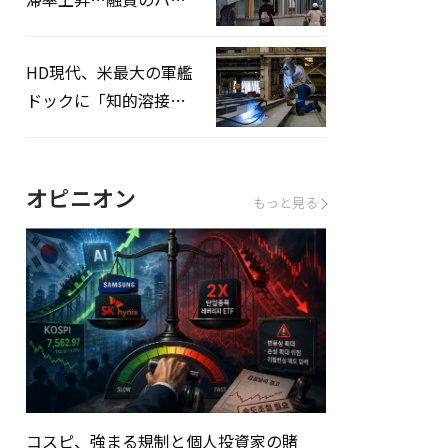
ドルはさらに高く
HD現代、米最大の軍艦
ドックに「知的溶接」
システムを導入へ
オピニオン
もっと見る
コスピ、強まる規制と個人投資家の賭