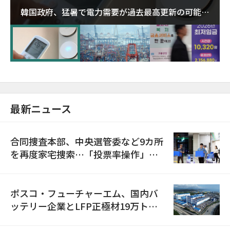
韓国政府、猛暑で電力需要が過去最高更新の可能性
に需給対応体制を点検
最新ニュース
合同捜査本部、中央選管委など9カ所
を再度家宅捜索…「投票率操作」の
資料を確保
ポスコ・フューチャーエム、国内バ
ッテリー企業とLFP正極材19万トン
の供給契約を締結