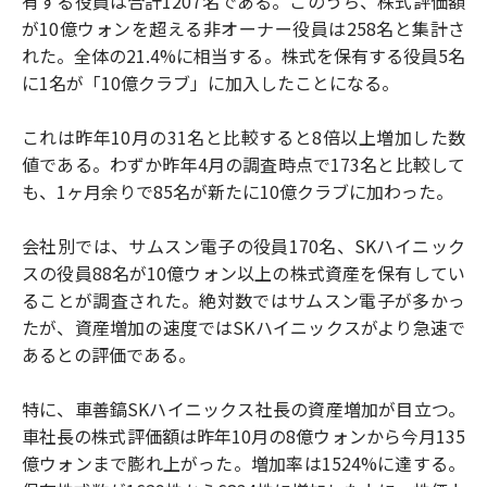
有する役員は合計1207名である。このうち、株式評価額
が10億ウォンを超える非オーナー役員は258名と集計さ
れた。全体の21.4%に相当する。株式を保有する役員5名
に1名が「10億クラブ」に加入したことになる。
これは昨年10月の31名と比較すると8倍以上増加した数
値である。わずか昨年4月の調査時点で173名と比較して
も、1ヶ月余りで85名が新たに10億クラブに加わった。
会社別では、サムスン電子の役員170名、SKハイニック
スの役員88名が10億ウォン以上の株式資産を保有してい
ることが調査された。絶対数ではサムスン電子が多かっ
たが、資産増加の速度ではSKハイニックスがより急速で
あるとの評価である。
特に、車善鎬SKハイニックス社長の資産増加が目立つ。
車社長の株式評価額は昨年10月の8億ウォンから今月135
億ウォンまで膨れ上がった。増加率は1524%に達する。