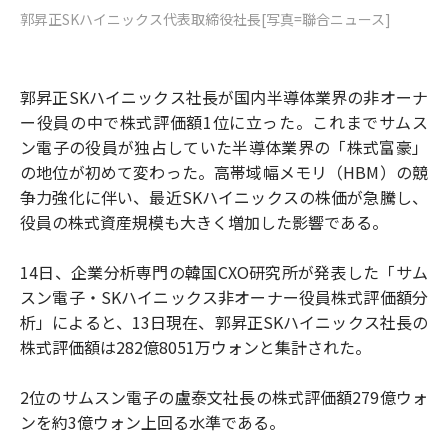
郭昇正SKハイニックス代表取締役社長[写真=聯合ニュース]
郭昇正SKハイニックス社長が国内半導体業界の非オーナ
ー役員の中で株式評価額1位に立った。これまでサムス
ン電子の役員が独占していた半導体業界の「株式富豪」
の地位が初めて変わった。高帯域幅メモリ（HBM）の競
争力強化に伴い、最近SKハイニックスの株価が急騰し、
役員の株式資産規模も大きく増加した影響である。
14日、企業分析専門の韓国CXO研究所が発表した「サム
スン電子・SKハイニックス非オーナー役員株式評価額分
析」によると、13日現在、郭昇正SKハイニックス社長の
株式評価額は282億8051万ウォンと集計された。
2位のサムスン電子の盧泰文社長の株式評価額279億ウォ
ンを約3億ウォン上回る水準である。