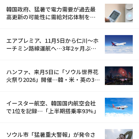
韓国政府、猛暑で電力需要が過去最
高更新の可能性に需給対応体制を点
検
エアプレミア、11月5日から仁川〜ホ
ーチミン路線運航へ…3年2ヶ月ぶり
の再開
ハンファ、来月5日に「ソウル世界花
火祭り2026」開催…韓・米・英の3カ
国が参加
イースター航空、韓国国内航空会社
で1位を記録…「上半期搭乗率93%」
ソウル市「猛暑重大警報」が発令さ