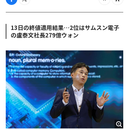
f
t
z
Z
a
w
o
o
c
i
o
o
e
t
m
m
b
t
o
i
13日の終値適用結果…2位はサムスン電子
o
e
u
n
の盧泰文社長279億ウォン
o
r
t
k