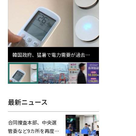
韓国政府、猛暑で電力需要が過去最
高更新の可能性に需給対応体制を点
検
最新ニュース
合同捜査本部、中央選
管委など9カ所を再度家