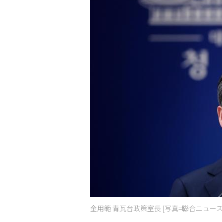
金用範 青瓦台政策室長 [写真=聯合ニュース