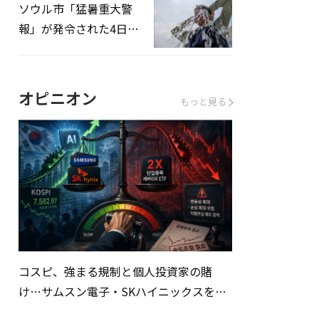
ソウル市「猛暑重大警
報」が発令された4日、
熱中症患者39人追加発
生
オピニオン
もっと見る
コスピ、強まる規制と個人投資家の賭
け…サムスン電子・SKハイニックスを巡
る明暗