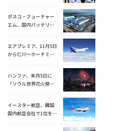
宅捜索…「投票率操
作」の資料を確保
ポスコ・フューチャー
エム、国内バッテリー
企業とLFP正極材19万ト
ンの供給契約を締結
エアプレミア、11月5日
から仁川〜ホーチミン
路線運航へ…3年2ヶ月
ぶりの再開
ハンファ、来月5日に
「ソウル世界花火祭り
2026」開催…韓・米・
英の3カ国が参加
イースター航空、韓国
国内航空会社で1位を記
録…「上半期搭乗率
93%」