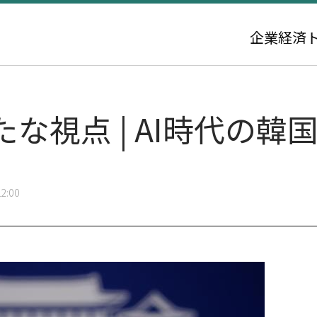
企業
経済
な視点 | AI時代の韓
2:00