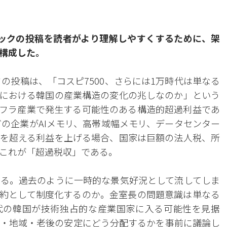
ブックの投稿を読者がより理解しやすくするために、架
構成した。
の投稿は、「コスピ7500、さらには1万時代は単なる
代における韓国の産業構造の変化の兆しなのか」という
ンフラ産業で発生する可能性のある構造的超過利益であ
どの企業がAIメモリ、高帯域幅メモリ、データセンター
を超える利益を上げる場合、国家は巨額の法人税、所
これが「超過税収」である。
る。過去のように一時的な景気好況として流してしま
契約として制度化するのか。金室長の問題意識は単なる
代の韓国が技術独占的な産業国家に入る可能性を見据
・地域・老後の安定にどう分配するかを事前に議論し