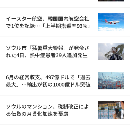
国が参加
イースター航空、韓国国内航空会社
で1位を記録…「上半期搭乗率93%」
ソウル市「猛暑重大警報」が発令さ
れた4日、熱中症患者39人追加発生
6月の経常収支、497億ドルで「過去
最大」…輸出が初の1000億ドル突破
ソウルのマンション、税制改正によ
る伝貰の月貰化加速を憂慮