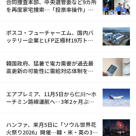
合同捜査本部、中央選管委など9カ所
を再度家宅捜索…「投票率操作」の
資料を確保
ポスコ・フューチャーエム、国内バ
ッテリー企業とLFP正極材19万トン
の供給契約を締結
韓国政府、猛暑で電力需要が過去最
高更新の可能性に需給対応体制を点
検
エアプレミア、11月5日から仁川〜ホ
ーチミン路線運航へ…3年2ヶ月ぶり
の再開
ハンファ、来月5日に「ソウル世界花
火祭り2026」開催…韓・米・英の3カ