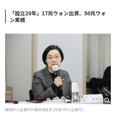
e
t
m
m
b
t
o
i
「設立20年」17兆ウォン出資、50兆ウォ
o
e
u
n
ン累積
o
r
t
k
韓国中小企業庁の韓成淑長官 [写真=中小企業庁]