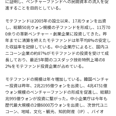
に証明し、ベンチャーファンドへの民間資本の流入を促
進することを目的としている。
モテファンドは2005年の設立以来、17兆ウォンを出資
し、総額50兆ウォン規模の子ファンドを形成し、11万70
0余りの革新ベンチャー・創業企業に投資してきた。昨
年までに清算を終えたモテファンドは年平均8%の安定し
た収益率を記録している。中小企業庁によると、国内ユ
ニコーン企業の約87%がモテファンドの投資を受けて成
長しており、最近5年間のコスダック技術特例上場の8
2%をモテファンド投資企業が占めている。
モテファンドの規模は年々増加している。韓国ベンチャ
ー投資は昨年、2兆2195億ウォンを出資し、4兆4751億
ウォン規模のベンチャーファンドの形成を促進し、総額3
兆995億ウォンが投資に繋がった。中小企業庁は今年も
歴代最大規模の2億6000万ウォンを出資し、次世代ユニ
コーン、地域、文化・観光、知的財産（IP）、バイオ