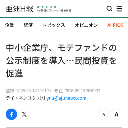
企業
経済
トピックス
オピニオン
AI PICK
中小企業庁、モテファンドの
公示制度を導入…民間投資を
促進
登録 : 2026-05-14 20:01:32
修正 : 2026-05-14 20:01:32
テイ・ネンユウ 기자
ynu@ajunews.com
f
t
z
Z
a
w
o
o
c
i
o
o