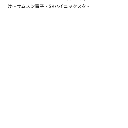
け…サムスン電子・SKハイニックスを巡
る明暗