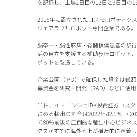
を記録し、上場2日目の12日と3日目の
2016年に設立されたコスモロボティ
ウェアラブルロボット専門企業である。
脳卒中・脳性麻痺・脊髄損傷患者の歩行
活の自立を支援する補助歩行ロボット、
ボットを製造している。
企業公開（IPO）で確保した資金は総額
募資金を研究・開発（R&D）などに活
11日、イ・ゴンジェIBK投資証券コ
占める輸出の割合は2022年82.1% → 2023
て80%前後の圧倒的な輸出中心ビジネ
クスがすでに海外売上が構造的に定着し