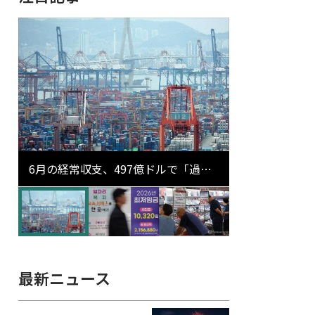
6月の経常収支、497億ドルで「過去
最大」…輸出が初の1000億ドル突破
最新ニュース