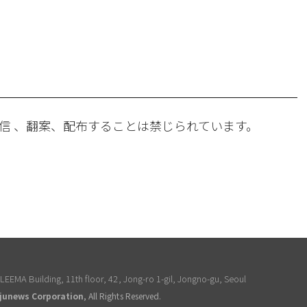
。
信 、翻案、配布することは禁じられています。
EEMA Building, 11th floor, 42, Jong-ro 1-gil, Jongno-gu, Seoul
junews Corporation
, All Rights Reserved.