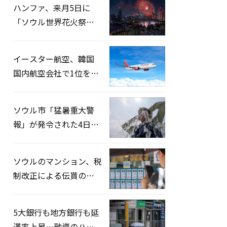
ハンファ、来月5日に
「ソウル世界花火祭り
2026」開催…韓・米・
英の3カ国が参加
イースター航空、韓国
国内航空会社で1位を記
録…「上半期搭乗率
93%」
ソウル市「猛暑重大警
報」が発令された4日、
熱中症患者39人追加発
生
ソウルのマンション、税
制改正による伝貰の月
貰化加速を憂慮
5大銀行も地方銀行も延
滞率上昇…融資のハー