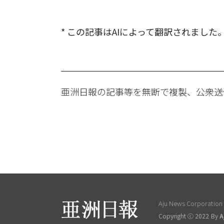
* この記事はAIによって翻訳されました
亜洲日報の記事等を無断で複製、公衆送
Aju News Corporation L
Copyright ⓒ 2022 By
A