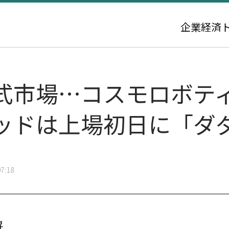
企業
経済
式市場…コスモロボテ
ッドは上場初日に「ダ
7:18
昇