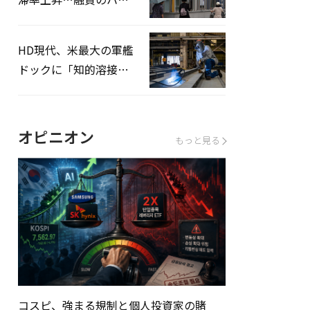
ドルはさらに高く
HD現代、米最大の軍艦
ドックに「知的溶接」
システムを導入へ
オピニオン
もっと見る
コスピ、強まる規制と個人投資家の賭