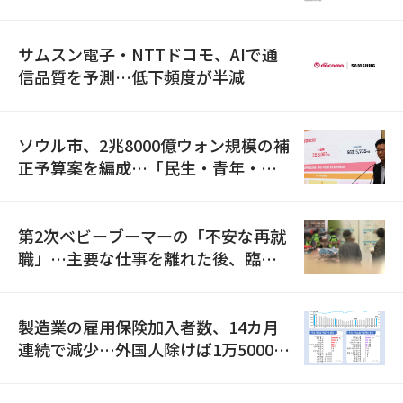
満足度は最下位
サムスン電子・NTTドコモ、AIで通
信品質を予測…低下頻度が半減
ソウル市、2兆8000億ウォン規模の補
正予算案を編成…「民生・青年・安
全」に8100億ウォンを集中投資
第2次ベビーブーマーの「不安な再就
職」…主要な仕事を離れた後、臨時
職が2倍近くに急増
製造業の雇用保険加入者数、14カ月
連続で減少…外国人除けば1万5000人
減