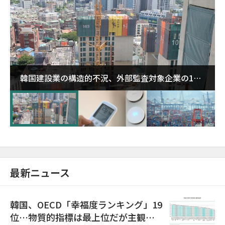
韓国建設業の構造的不況、外部監査対象企業の1割
超が「ゾンビ企業」に…5年で2.8倍増
最新ニュース
韓国、OECD「幸福度ランキング」19
位…物質的指標は最上位だが主観的