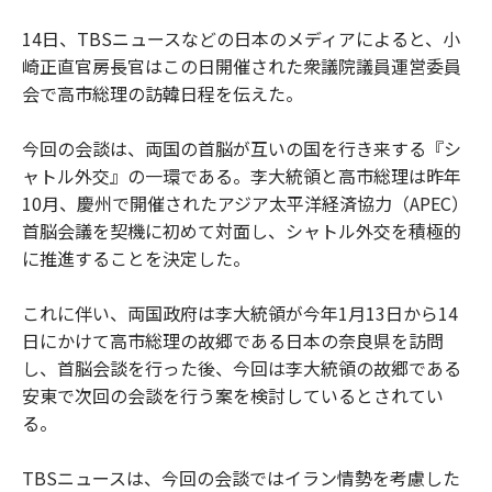
14日、TBSニュースなどの日本のメディアによると、小
崎正直官房長官はこの日開催された衆議院議員運営委員
会で高市総理の訪韓日程を伝えた。
今回の会談は、両国の首脳が互いの国を行き来する『シ
ャトル外交』の一環である。李大統領と高市総理は昨年
10月、慶州で開催されたアジア太平洋経済協力（APEC）
首脳会議を契機に初めて対面し、シャトル外交を積極的
に推進することを決定した。
これに伴い、両国政府は李大統領が今年1月13日から14
日にかけて高市総理の故郷である日本の奈良県を訪問
し、首脳会談を行った後、今回は李大統領の故郷である
安東で次回の会談を行う案を検討しているとされてい
る。
TBSニュースは、今回の会談ではイラン情勢を考慮した