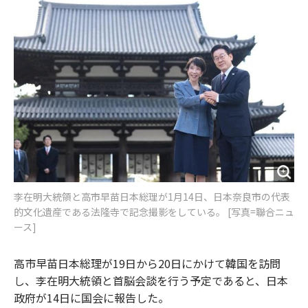
o
e
u
n
o
r
t
k
李在明大統領と高市早苗日本総理が1月14日、日本奈良市の代表
的文化遺産である法隆寺で記念撮影をしている。 [写真=聯合ニュ
ース]
高市早苗日本総理が19日から20日にかけて韓国を訪問
し、李在明大統領と首脳会談を行う予定であると、日本
政府が14日に国会に報告した。