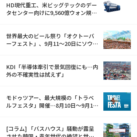
HD現代重工、米ビッグテックのデー
タセンター向けに9,560億ウォン規模
の発電設備を受注…「過去最大」
世界最大のビール祭り「オクトーバ
ーフェスト」、9月11〜20日にソウル
で開催
KDI「半導体牽引で景気回復にも…内
外の不確実性は拭えず」
モドゥツアー、最大規模の「トラベ
ルフェスタ」開催…8月10日～9月11
日
[コラム] 「バスハウス」騒動が露呈
させた韓国・青年世代の絶望と世代