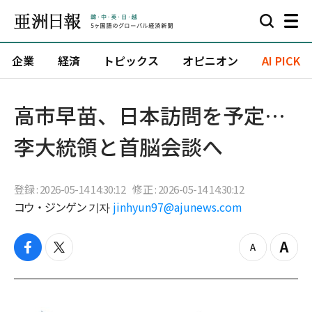
企業
経済
トピックス
オピニオン
AI PICK
高市早苗、日本訪問を予定…
李大統領と首脳会談へ
登録 : 2026-05-14 14:30:12
修正 : 2026-05-14 14:30:12
コウ・ジンゲン 기자
jinhyun97@ajunews.com
f
t
z
Z
a
w
o
o
c
i
o
o
e
t
m
m
b
t
o
i