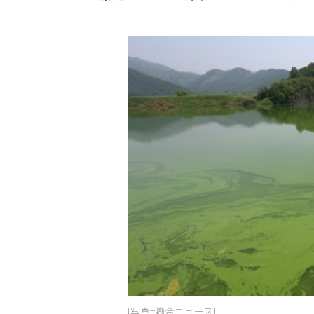
[写真=聯合ニュース]