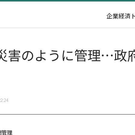
企業
経済
災害のように管理…政
2:24
制管理