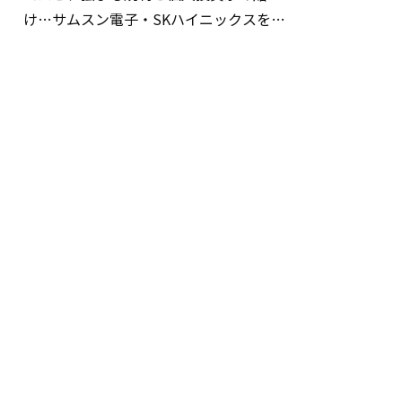
け…サムスン電子・SKハイニックスを巡
る明暗