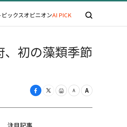
トピックス
オピニオン
AI PICK
府、初の藻類季節
注目記事