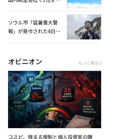
録…「上半期搭乗率
93%」
ソウル市「猛暑重大警
報」が発令された4日、
熱中症患者39人追加発
生
オピニオン
もっと見る
コスピ、強まる規制と個人投資家の賭