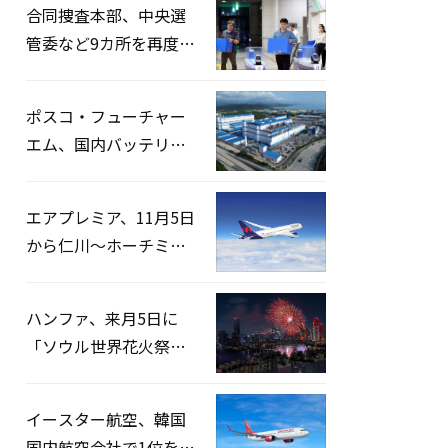
合同捜査本部、中央選
管委など9カ所を再度家
宅捜索…「投票率操
作」の資料を確保
ポスコ・フューチャー
エム、国内バッテリー
企業とLFP正極材19万ト
ンの供給契約を締結
エアプレミア、11月5日
から仁川〜ホーチミン
路線運航へ…3年2ヶ月
ぶりの再開
ハンファ、来月5日に
「ソウル世界花火祭り
2026」開催…韓・米・
英の3カ国が参加
イースター航空、韓国
国内航空会社で1位を記