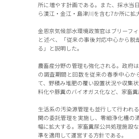
所に増やす計画である。また、採水当日
ら漢江・金江・島津川を含む7か所に拡
金恩京気候部水環境政策官はブリーフィ
と述べ、「従来の事後対応中心から脱
る」と説明した。
農畜産分野の管理も強化される。政府は
の調査期間と回数を従来の春季中心か
て、野積み堆肥の覆い設置状況や収集状
料化や豚糞のバイオガス化など、家畜糞
生活系の汚染源管理も並行して行われる
関の委託管理を実施し、零細浄化槽の清掃
幅に拡大する。家畜糞尿公共処理施設な
準を適用して運営する方針である。