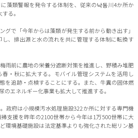
に藻類警報を発令する体制を、従来の낙동川4か所か
大する。
ングで「今年からは藻類が発生する前から動き出す」
却し、排出源と水の流れを共に管理する体制に転換す
梅雨前に農地の栄養分遮断対策を推進し、野積み堆肥
ら春・秋に拡大する。モバイル管理システムを活用し
態を追跡・点検することにする。また、牛糞の固体燃
尿のエネルギー化事業も拡大して推進する。
。政府は小規模汚水処理施設322か所に対する専門機
支援を昨年の2100世帯から今年は1万500世帯に大
ど環境基礎施設は法定基準よりも強化された総リン基