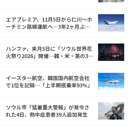
検
エアプレミア、11月5日から仁川〜ホ
ーチミン路線運航へ…3年2ヶ月ぶり
の再開
ハンファ、来月5日に「ソウル世界花
火祭り2026」開催…韓・米・英の3カ
国が参加
イースター航空、韓国国内航空会社
で1位を記録…「上半期搭乗率93%」
ソウル市「猛暑重大警報」が発令さ
れた4日、熱中症患者39人追加発生