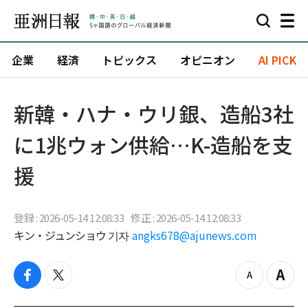
企業
経済
トピックス
オピニオン
AI PICK
新韓・ハナ・ウリ銀、造船3社
に1兆ウォン供給…K-造船を支
援
登録 : 2026-05-14 12:08:33
修正 : 2026-05-14 12:08:33
キン・ジュンショウ 기자
angks678@ajunews.com
f
t
z
Z
a
w
o
o
c
i
o
o