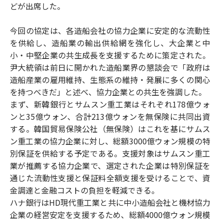
どが出席した。
今回の協定は、各造船会社の協力企業に安定的な流動性
を供給し、造船業の輸出供給網を強化し、大企業と中
小・中堅企業の共生成長を支援するために策定された。
尹大統領は前日に開かれた造船業界の懇談会で「政府は
造船産業の雇用維持、生態系の維持・発展に多くの関心
を持つべきだ」と述べ、協力企業との共生を強調した。
まず、新韓銀行とサムスン重工業はそれぞれ178億ウォ
ンと35億ウォン、合計213億ウォンを無保険に共同出資
する。韓国貿易保険公社（無保険）はこれを基にサムス
ン重工業の協力企業に対し、総額3000億ウォン規模の特
別保証を供給する予定である。支援対象はサムスン重工
業が推薦する協力企業で、選定された企業は特別保証を
通じた流動性支援と保証料全額支援を受けることで、資
金調達と金融コストの負担を軽減できる。
ハナ銀行はHD現代重工業と共に中小造船会社と機材協力
企業の経営安定を支援するため、総額4000億ウォン規模