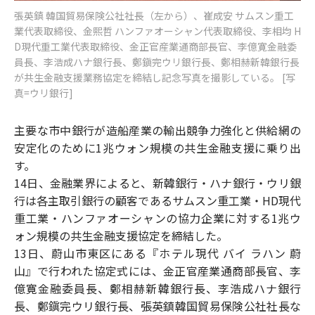
張英鎮 韓国貿易保険公社社長（左から）、崔成安 サムスン重工
業代表取締役、金熙哲 ハンファオーシャン代表取締役、李相均 H
D現代重工業代表取締役、金正官産業通商部長官、李億寛金融委
員長、李浩成ハナ銀行長、鄭鎭完ウリ銀行長、鄭相赫新韓銀行長
が共生金融支援業務協定を締結し記念写真を撮影している。 [写
真=ウリ銀行]
主要な市中銀行が造船産業の輸出競争力強化と供給網の
安定化のために1兆ウォン規模の共生金融支援に乗り出
す。
14日、金融業界によると、新韓銀行・ハナ銀行・ウリ銀
行は各主取引銀行の顧客であるサムスン重工業・HD現代
重工業・ハンファオーシャンの協力企業に対する1兆ウ
ォン規模の共生金融支援協定を締結した。
13日、蔚山市東区にある『ホテル現代 バイ ラハン 蔚
山』で行われた協定式には、金正官産業通商部長官、李
億寛金融委員長、鄭相赫新韓銀行長、李浩成ハナ銀行
長、鄭鎭完ウリ銀行長、張英鎮韓国貿易保険公社社長な