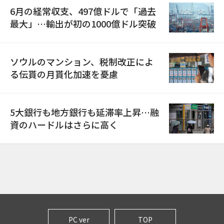
6月の経常収支、497億ドルで「過去
最大」…輸出が初の1000億ドル突破
ソウルのマンション、税制改正によ
る伝貰の月貰化加速を憂慮
5大銀行も地方銀行も延滞率上昇…融
資のハードルはさらに高く
PC ver
TOP