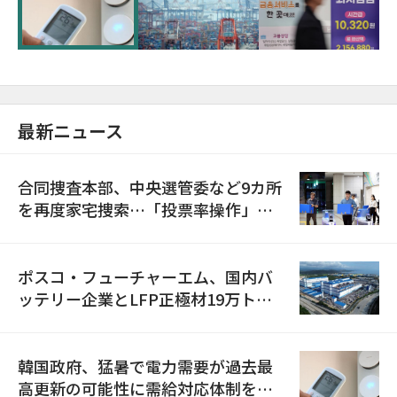
に需給対応体制を点検
最新ニュース
合同捜査本部、中央選管委など9カ所
を再度家宅捜索…「投票率操作」の
資料を確保
ポスコ・フューチャーエム、国内バ
ッテリー企業とLFP正極材19万トン
の供給契約を締結
韓国政府、猛暑で電力需要が過去最
高更新の可能性に需給対応体制を点