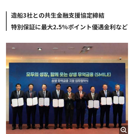
e
t
m
m
b
t
o
i
造船3社との共生金融支援協定締結
o
e
u
n
o
r
t
特別保証に最大2.5%ポイント優遇金利など
k