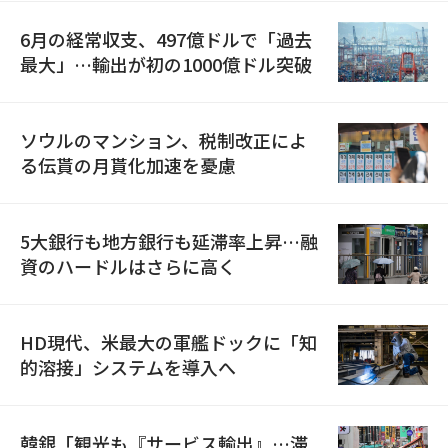
6月の経常収支、497億ドルで「過去
最大」…輸出が初の1000億ドル突破
ソウルのマンション、税制改正によ
る伝貰の月貰化加速を憂慮
5大銀行も地方銀行も延滞率上昇…融
資のハードルはさらに高く
HD現代、米最大の軍艦ドックに「知
的溶接」システムを導入へ
韓銀「観光も『サービス輸出』…滞