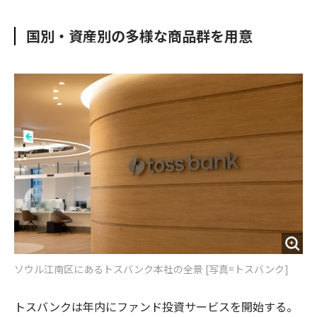
e
t
m
m
b
t
o
i
国別・資産別の多様な商品群を用意
o
e
u
n
o
r
t
k
ソウル江南区にあるトスバンク本社の全景 [写真=トスバンク]
トスバンクは年内にファンド投資サービスを開始する。