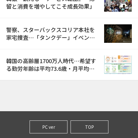
留と消費を増やしてこそ成長効果」
警察、スターバックスコリア本社を
家宅捜査…「タンクデー」イベント
巡り侮辱容疑
韓国の高齢層1700万人時代…希望す
る勤労年齢は平均73.6歳・月平均賃
金は300万ウォン以上
PC ver
TOP