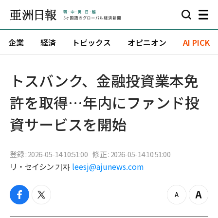
企業
経済
トピックス
オピニオン
AI PICK
トスバンク、金融投資業本免
許を取得…年内にファンド投
資サービスを開始
登録 : 2026-05-14 10:51:00
修正 : 2026-05-14 10:51:00
リ・セイシン 기자
leesj@ajunews.com
f
t
z
Z
a
w
o
o
c
i
o
o