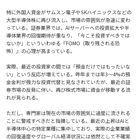
特に外国人資金がサムスン電子やSKハイニックスなどの
大型半導体株に再び流入し、市場の雰囲気が急速に変わ
っている。証券業界では、AIサーバーへの投資拡大や半
導体業界の回復期待が重なり、「今こそ投資すべきでは
ないか」といういわゆる『FOMO（取り残される恐
怖）』の心理が高まっている。
実際、最近の投資家の間では「預金だけではもったいな
い」という反応が増えている。昨年までは年3〜4%の預
金金利が強力な投資代替と見なされていたが、最近の証
券市場の反発に伴い、再び株式市場に資金が移動する流
れが見られる。
ただし、専門家は現在の市場の雰囲気に過度に流される
ことに警戒すべきだと指摘している。最近の上昇はAIと
半導体中心の特定業種に集中しており、実際の企業業績
の回復速度やグローバル経済状況には依然として不確実