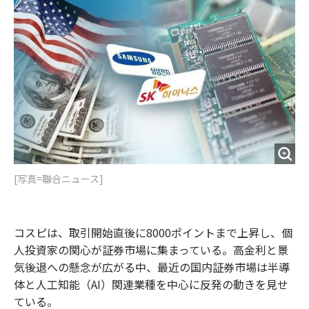
o
e
u
n
o
r
t
k
[写真=聯合ニュース]
コスピは、取引開始直後に8000ポイントまで上昇し、個
人投資家の関心が証券市場に集まっている。高金利と景
気後退への懸念が広がる中、最近の国内証券市場は半導
体と人工知能（AI）関連業種を中心に反発の動きを見せ
ている。