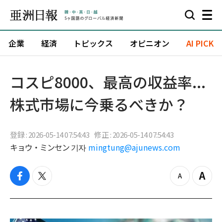
企業
経済
トピックス
オピニオン
AI PICK
コスピ8000、最高の収益率...
株式市場に今乗るべきか？
登録 : 2026-05-14 07:54:43
修正 : 2026-05-14 07:54:43
キョウ・ミンセン 기자
mingtung@ajunews.com
f
t
z
Z
a
w
o
o
c
i
o
o
e
t
m
m
b
t
o
i