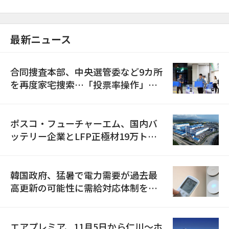
最新ニュース
合同捜査本部、中央選管委など9カ所
を再度家宅捜索…「投票率操作」の
資料を確保
ポスコ・フューチャーエム、国内バ
ッテリー企業とLFP正極材19万トン
の供給契約を締結
韓国政府、猛暑で電力需要が過去最
高更新の可能性に需給対応体制を点
検
エアプレミア、11月5日から仁川〜ホ