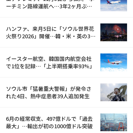
ーチミン路線運航へ…3年2ヶ月ぶり
の再開
ハンファ、来月5日に「ソウル世界花
火祭り2026」開催…韓・米・英の3カ
国が参加
イースター航空、韓国国内航空会社
で1位を記録…「上半期搭乗率93%」
ソウル市「猛暑重大警報」が発令さ
れた4日、熱中症患者39人追加発生
6月の経常収支、497億ドルで「過去
最大」…輸出が初の1000億ドル突破