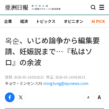
企業
経済
トピックス
オピニオン
AI PICK
옥순、いじめ論争から編集要
請、妊娠説まで…『私はソ
ロ』の余波
登録 : 2026-05-14 09:18:31
修正 : 2026-05-14 09:18:31
キョウ・ミンセン 기자
mingtung@ajunews.com
f
t
z
Z
a
w
o
o
c
i
o
o