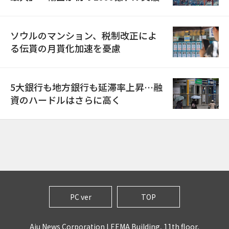
ソウルのマンション、税制改正によ
る伝貰の月貰化加速を憂慮
5大銀行も地方銀行も延滞率上昇…融
資のハードルはさらに高く
PC ver
TOP
Aju News Corporation LEEMA Building, 11th floor,