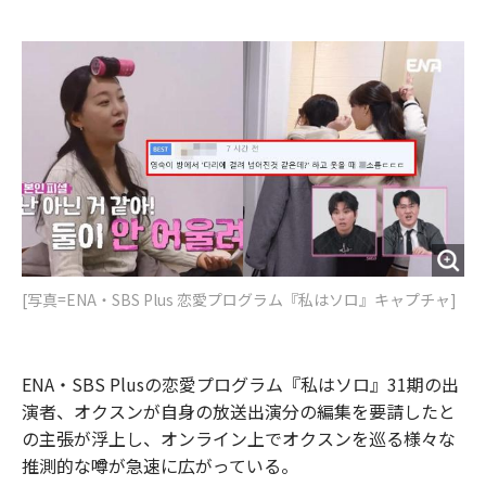
e
t
m
m
b
t
o
i
o
e
u
n
o
r
t
k
[写真=ENA・SBS Plus 恋愛プログラム『私はソロ』キャプチャ]
ENA・SBS Plusの恋愛プログラム『私はソロ』31期の出
演者、オクスンが自身の放送出演分の編集を要請したと
の主張が浮上し、オンライン上でオクスンを巡る様々な
推測的な噂が急速に広がっている。