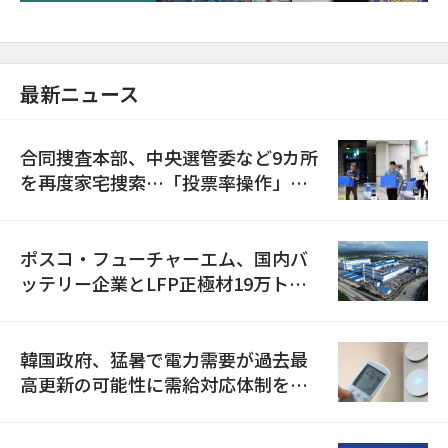
最新ニュース
合同捜査本部、中央選管委など9カ所
を再度家宅捜索…「投票率操作」の
資料を確保
ポスコ・フューチャーエム、国内バ
ッテリー企業とLFP正極材19万トン
の供給契約を締結
韓国政府、猛暑で電力需要が過去最
高更新の可能性に需給対応体制を点
検