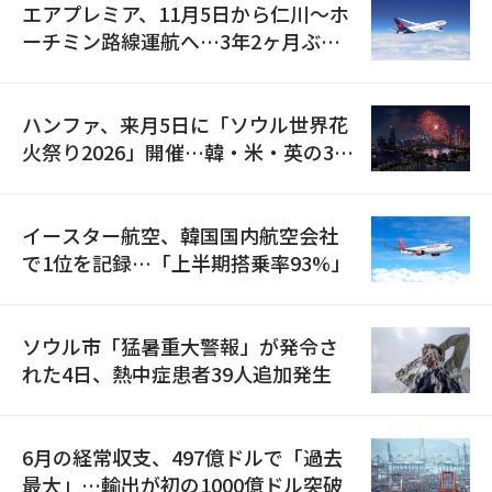
エアプレミア、11月5日から仁川〜ホ
ーチミン路線運航へ…3年2ヶ月ぶり
の再開
ハンファ、来月5日に「ソウル世界花
火祭り2026」開催…韓・米・英の3カ
国が参加
イースター航空、韓国国内航空会社
で1位を記録…「上半期搭乗率93%」
ソウル市「猛暑重大警報」が発令さ
れた4日、熱中症患者39人追加発生
6月の経常収支、497億ドルで「過去
最大」…輸出が初の1000億ドル突破