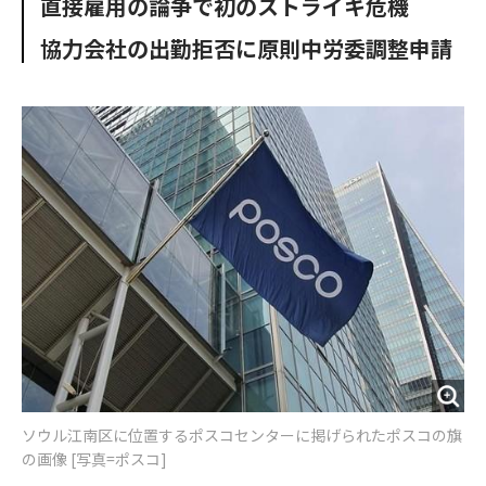
直接雇用の論争で初のストライキ危機
o
e
u
n
o
r
t
協力会社の出勤拒否に原則中労委調整申請
k
ソウル江南区に位置するポスコセンターに掲げられたポスコの旗
の画像 [写真=ポスコ]