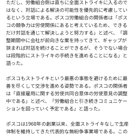
ただし、労働組合側は直ちに全面ストライキに入るので
はなく、対話による解決の可能性を優先的に考慮してい
るという立場である。ポスコ労働組合の関係者は「ポス
コの競争力は労使関係にあると考えているため、できる
だけ対話を通じて解決しようと努力する」と述べ、「調
整期間中に会社が前向きな案を持ってきて、ギャップが
狭まれば対話を続けることができるが、そうでない場合
は段階的にストライキの手続きを進めることになる」と
語った。
ポスコもストライキという最悪の事態を避けるために最
善を尽くして交渉を進める姿勢である。ポスコの関係者
は「直接雇用に関する労使共同合意体の労使意見の調整
中である」と述べ、「労働組合と引き続きコミュニケー
ションを図っていく予定である」と語った。
ポスコは1968年の創業以来、全面ストライキなしで生産
体制を維持してきた代表的な無紛争事業場である。この