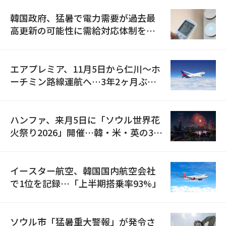
韓国政府、猛暑で電力需要が過去最
高更新の可能性に需給対応体制を点
検
エアプレミア、11月5日から仁川〜ホ
ーチミン路線運航へ…3年2ヶ月ぶり
の再開
ハンファ、来月5日に「ソウル世界花
火祭り2026」開催…韓・米・英の3カ
国が参加
イースター航空、韓国国内航空会社
で1位を記録…「上半期搭乗率93%」
ソウル市「猛暑重大警報」が発令さ