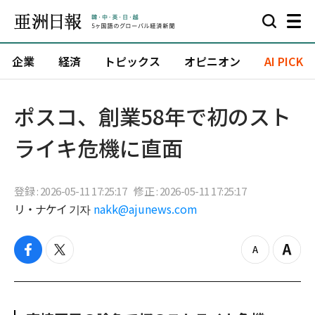
企業
経済
トピックス
オピニオン
AI PICK
ポスコ、創業58年で初のスト
ライキ危機に直面
登録 : 2026-05-11 17:25:17
修正 : 2026-05-11 17:25:17
リ・ナケイ 기자
nakk@ajunews.com
f
t
z
Z
a
w
o
o
c
i
o
o
e
t
m
m
b
t
o
i