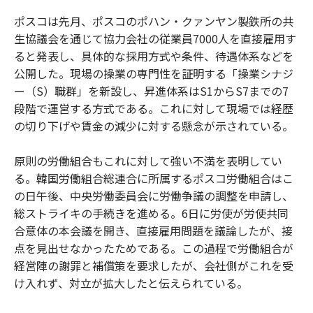
ポスコは先月、ポスコのポハン・クァンヤン製鉄所の共
生協議会を通じて協力会社の従業員7000人を直接雇用す
ると発表し、具体的な採用方式や条件、待遇体系などを
公開した。現場の操業の専門性を証明する「操業シナジ
ー（S）職群」を新設し、昇進体系はS1からS7までの7
段階で運営する方式である。これに対して現場では経歴
の切り下げや賃金の減少に対する懸念が示されている。
原則の労働組合もこれに対して強い不満を表明してい
る。韓国労働組合総連合に所属するポスコ労働組合はこ
の日午後、中央労働委員会に労働争議の調整を申請し、
総ストライキの手続きを進める。6日に労使が労使共同
合意体の本会議を開き、直接雇用問題を議論したが、接
点を見出せなかったためである。この過程で労働組合が
経営陣の謝罪と補償策を要求したが、会社側がこれを受
け入れず、対立が拡大したと伝えられている。