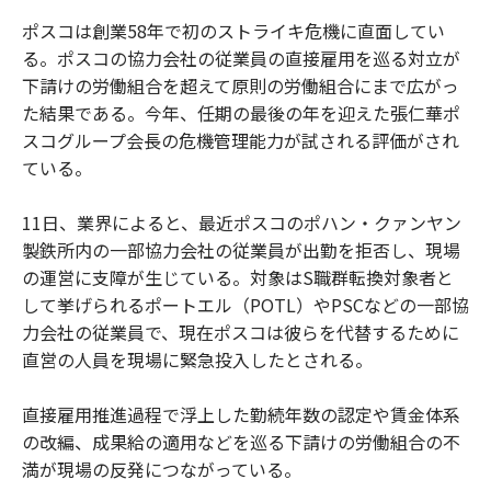
ポスコは創業58年で初のストライキ危機に直面してい
る。ポスコの協力会社の従業員の直接雇用を巡る対立が
下請けの労働組合を超えて原則の労働組合にまで広がっ
た結果である。今年、任期の最後の年を迎えた張仁華ポ
スコグループ会長の危機管理能力が試される評価がされ
ている。
11日、業界によると、最近ポスコのポハン・クァンヤン
製鉄所内の一部協力会社の従業員が出勤を拒否し、現場
の運営に支障が生じている。対象はS職群転換対象者と
して挙げられるポートエル（POTL）やPSCなどの一部協
力会社の従業員で、現在ポスコは彼らを代替するために
直営の人員を現場に緊急投入したとされる。
直接雇用推進過程で浮上した勤続年数の認定や賃金体系
の改編、成果給の適用などを巡る下請けの労働組合の不
満が現場の反発につながっている。