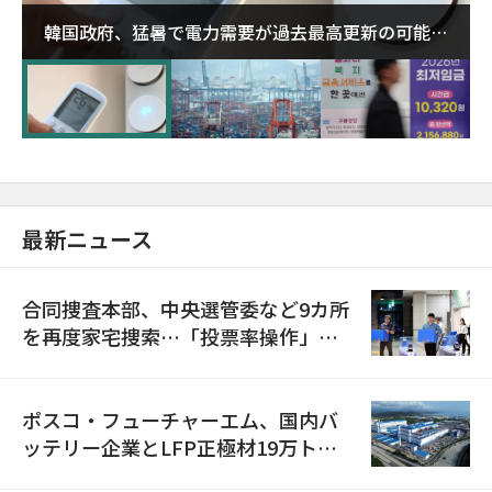
韓国政府、猛暑で電力需要が過去最高更新の可能性
に需給対応体制を点検
最新ニュース
合同捜査本部、中央選管委など9カ所
を再度家宅捜索…「投票率操作」の
資料を確保
ポスコ・フューチャーエム、国内バ
ッテリー企業とLFP正極材19万トン
の供給契約を締結