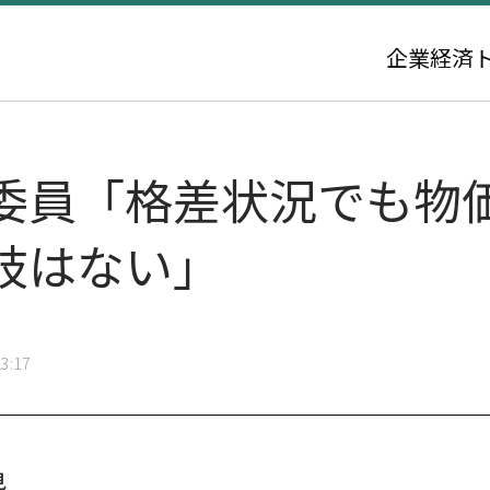
企業
経済
委員「格差状況でも物
肢はない」
3:17
見