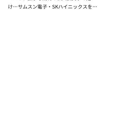
け…サムスン電子・SKハイニックスを巡
る明暗