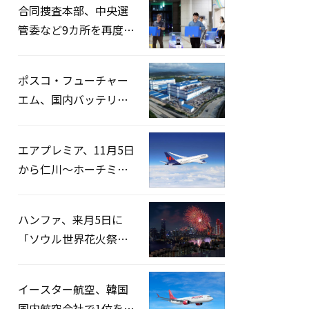
合同捜査本部、中央選
管委など9カ所を再度家
宅捜索…「投票率操
作」の資料を確保
ポスコ・フューチャー
エム、国内バッテリー
企業とLFP正極材19万ト
ンの供給契約を締結
エアプレミア、11月5日
から仁川〜ホーチミン
路線運航へ…3年2ヶ月
ぶりの再開
ハンファ、来月5日に
「ソウル世界花火祭り
2026」開催…韓・米・
英の3カ国が参加
イースター航空、韓国
国内航空会社で1位を記