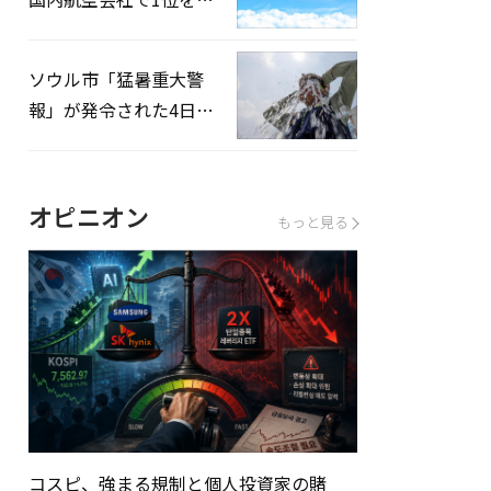
録…「上半期搭乗率
93%」
ソウル市「猛暑重大警
報」が発令された4日、
熱中症患者39人追加発
生
オピニオン
もっと見る
コスピ、強まる規制と個人投資家の賭