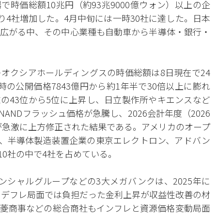
時価総額10兆円（約93兆9000億ウォン）以上の企
り4社増加した。4月中旬には一時30社に達した。日本
広がる中、その中心業種も自動車から半導体・銀行・
オクシアホールディングスの時価総額は8日現在で24
場時の公開価格7843億円から約1年半で30倍以上に膨れ
の43位から5位に上昇し、日立製作所やキエンスなど
ANDフラッシュ価格が急騰し、2026会計年度（2026
しが急激に上方修正された結果である。アメリカのオープ
や、半導体製造装置企業の東京エレクトロン、アドバン
10社の中で4社を占めている。
ンシャルグループなどの3大メガバンクは、2025年に
た。デフレ局面では負担だった金利上昇が収益性改善の材
菱商事などの総合商社もインフレと資源価格変動局面