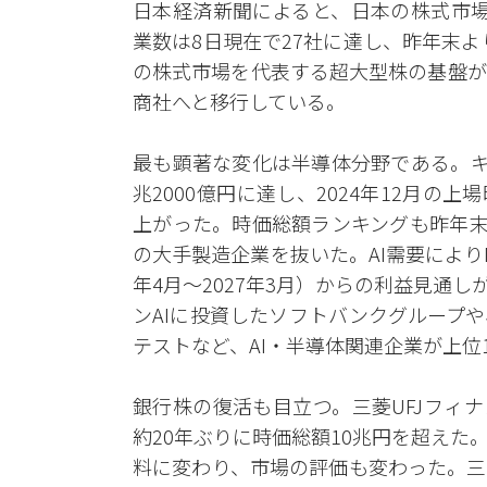
日本経済新聞によると、日本の株式市場で
業数は8日現在で27社に達し、昨年末よ
の株式市場を代表する超大型株の基盤が
商社へと移行している。
最も顕著な変化は半導体分野である。キ
兆2000億円に達し、2024年12月の上
上がった。時価総額ランキングも昨年末
の大手製造企業を抜いた。AI需要によりN
年4月～2027年3月）からの利益見通
ンAIに投資したソフトバンクグループ
テストなど、AI・半導体関連企業が上位
銀行株の復活も目立つ。三菱UFJフィナ
約20年ぶりに時価総額10兆円を超え
料に変わり、市場の評価も変わった。三