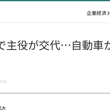
企業
経済
で主役が交代…自動車
7:53
拡大