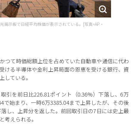
光掲示板で日経平均株価が表示されている。[写真=AP・
かつて時価総額上位を占めていた自動車や通信に代わ
を受ける半導体や金利上昇局面の恩恵を受ける銀行、資
上している。
引を前日比226.81ポイント（0.36%）下落し、6万
3.44で始まり、一時6万3385.04まで上昇したが、その後
まで下落し、上昇分を返した。前回取引日の7日には史上最
と考えられる。