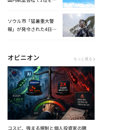
録…「上半期搭乗率
93%」
ソウル市「猛暑重大警
報」が発令された4日、
熱中症患者39人追加発
生
オピニオン
もっと見る
コスピ、強まる規制と個人投資家の賭