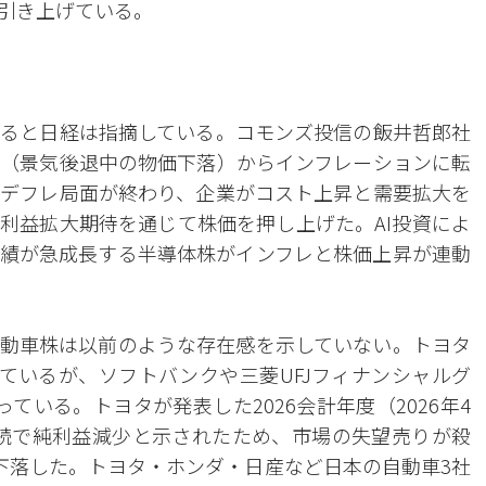
引き上げている。
ると日経は指摘している。コモンズ投信の飯井哲郎社
（景気後退中の物価下落）からインフレーションに転
デフレ局面が終わり、企業がコスト上昇と需要拡大を
利益拡大期待を通じて株価を押し上げた。AI投資によ
績が急成長する半導体株がインフレと株価上昇が連動
動車株は以前のような存在感を示していない。トヨタ
しているが、ソフトバンクや三菱UFJフィナンシャルグ
ている。トヨタが発表した2026会計年度（2026年4
年連続で純利益減少と示されたため、市場の失望売りが殺
下落した。トヨタ・ホンダ・日産など日本の自動車3社