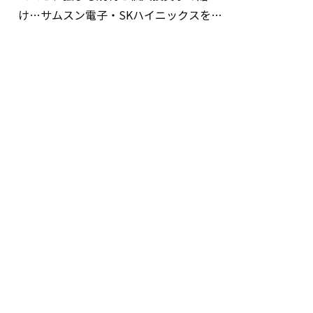
け…サムスン電子・SKハイニックスを巡
る明暗