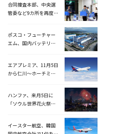
合同捜査本部、中央選
管委など9カ所を再度家
宅捜索…「投票率操
作」の資料を確保
ポスコ・フューチャー
エム、国内バッテリー
企業とLFP正極材19万ト
ンの供給契約を締結
エアプレミア、11月5日
から仁川〜ホーチミン
路線運航へ…3年2ヶ月
ぶりの再開
ハンファ、来月5日に
「ソウル世界花火祭り
2026」開催…韓・米・
英の3カ国が参加
イースター航空、韓国
国内航空会社で1位を記