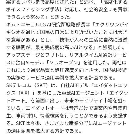
案するレベルまで高度化された」と述べ、「高度化する
ボイスフィッシング手法に対応し、社会的安全にも貢献
できるよう努める」と語った。
キム・ユチョルLG AI研究所戦略部長は「エクサワンがイ
キシオを通じて国民の日常により近づいたことには大き
な意義がある」とし、「技術が人々の生活に自然に浸透
する瞬間が、最も完成度の高いAIとなる」と強調した。
アップステージとフリトは、リアルタイムAI通訳サービ
スに独自AIモデル「ソラオープン」を適用した。両社は
これにより通訳品質と処理速度を向上させ、国内AI技術
の実際のサービス適用事例を拡大する計画である。
SKテレコム（SKT）は、自社AIモデル「エイダットエッ
クス（A.X）」を基にした車載AIエージェント「エイダッ
トオート」を前面に出し、未来のモビリティ市場を狙っ
ている。エイダットオートは音声だけで道案内や音楽再
生、車両制御、情報検索を行うことができるよう支援す
る。SKTは今後、さまざまな産業分野にAIエージェント
の適用範囲を拡大する方針である。