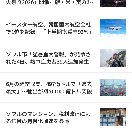
火祭り2026」開催…韓・米・英の3カ
国が参加
イースター航空、韓国国内航空会社
で1位を記録…「上半期搭乗率93%」
ソウル市「猛暑重大警報」が発令さ
れた4日、熱中症患者39人追加発生
6月の経常収支、497億ドルで「過去
最大」…輸出が初の1000億ドル突破
ソウルのマンション、税制改正によ
る伝貰の月貰化加速を憂慮