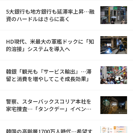
5大銀行も地方銀行も延滞率上昇…融
資のハードルはさらに高く
HD現代、米最大の軍艦ドックに「知
的溶接」システムを導入へ
韓銀「観光も『サービス輸出』…滞
留と消費を増やしてこそ成長効果」
警察、スターバックスコリア本社を
家宅捜査…「タンクデー」イベント
巡り侮辱容疑
韓国の高齢層1700万人時代…希望す