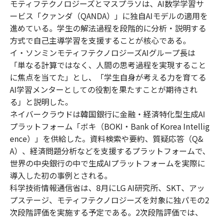
モティフテクノロジーズとマスプラソは、AI数学学習サ
ービス「クァンダ（QANDA）」に独自AIモデルの適用を
進めている。学生の解法過程を段階的に分析・説明する
方式で自己主導学習を支援することが核心である。
イ・ソンミンモティフテクノロジーズAIグループ長は
「単なる計算ではなく、人間の思考過程を実現すること
に焦点を当てた」とし、「学生自身が考える力を育てる
AI学習メンターとしての役割を果たすことが期待され
る」と説明した。
ネイバークラウドは韓国銀行に金融・経済特化型生成AI
プラットフォーム「ボキ（BOKI・Bank of Korea Intellig
ence）」を供給した。資料検索や要約、質疑応答（Q&
A）、経済問題分析などを支援するプラットフォームで、
世界の中央銀行の中で生成AIプラットフォームを実際に
導入した初の事例とされる。
科学技術情報通信省は、8月にLG AI研究所、SKT、アッ
プステージ、モティフテクノロジーズを対象に独パモの2
次段階評価を実施する予定である。2次段階評価では、