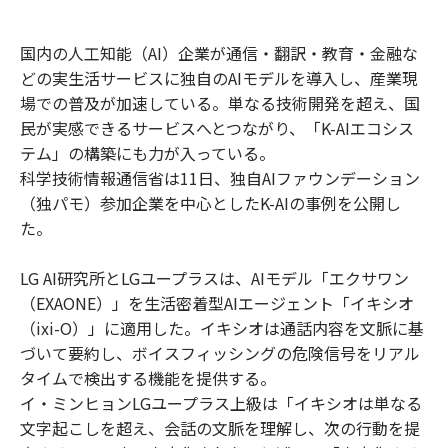
国内の人工知能（AI）企業が通信・翻訳・教育・金融な
どの実生活サービスに独自のAIモデルを導入し、産業現
場での普及が加速している。単なる技術開発を超え、国
民が実感できるサービスへとつながり、「K-AIエコシス
テム」の構築にも力が入っている。
科学技術情報通信省は11日、独自AIファウンデーション
（独パモ）参加企業を中心としたK-AIの事例を公開し
た。
LG AI研究所とLGユープラスは、AIモデル「エクサワン
（EXAONE）」を生活密着型AIエージェント「イキシオ
（ixi-O）」に適用した。イキシオは通話内容を文脈に基
づいて要約し、ボイスフィッシングの危険信号をリアル
タイムで検出する機能を提供する。
イ・ミンヒョンLGユープラス上級は「イキシオは単なる
文字起こしを超え、会話の文脈を理解し、次の行動を提