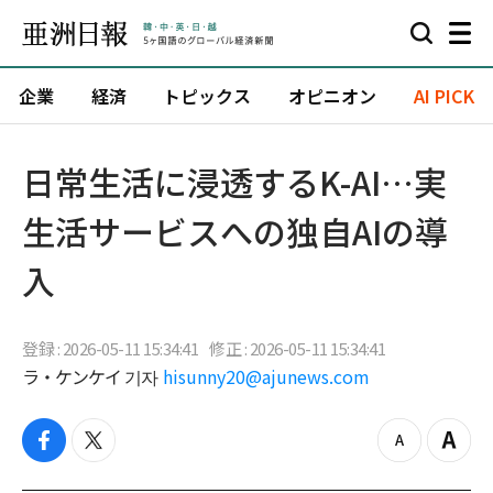
企業
経済
トピックス
オピニオン
AI PICK
日常生活に浸透するK-AI…実
生活サービスへの独自AIの導
入
登録 : 2026-05-11 15:34:41
修正 : 2026-05-11 15:34:41
ラ・ケンケイ 기자
hisunny20@ajunews.com
f
t
z
Z
a
w
o
o
c
i
o
o