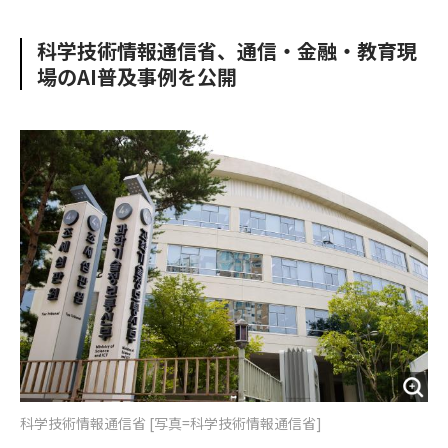
e
t
m
m
b
t
o
i
科学技術情報通信省、通信・金融・教育現
o
e
u
n
場のAI普及事例を公開
o
r
t
k
科学技術情報通信省 [写真=科学技術情報通信省]