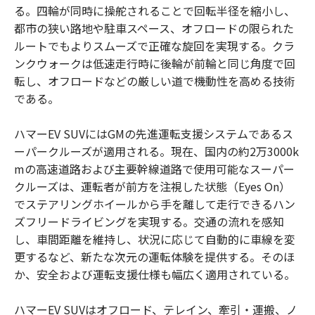
る。四輪が同時に操舵されることで回転半径を縮小し、
都市の狭い路地や駐車スペース、オフロードの限られた
ルートでもよりスムーズで正確な旋回を実現する。クラ
ンクウォークは低速走行時に後輪が前輪と同じ角度で回
転し、オフロードなどの厳しい道で機動性を高める技術
である。
ハマーEV SUVにはGMの先進運転支援システムであるス
ーパークルーズが適用される。現在、国内の約2万3000k
mの高速道路および主要幹線道路で使用可能なスーパー
クルーズは、運転者が前方を注視した状態（Eyes On）
でステアリングホイールから手を離して走行できるハン
ズフリードライビングを実現する。交通の流れを感知
し、車間距離を維持し、状況に応じて自動的に車線を変
更するなど、新たな次元の運転体験を提供する。そのほ
か、安全および運転支援仕様も幅広く適用されている。
ハマーEV SUVはオフロード、テレイン、牽引・運搬、ノ