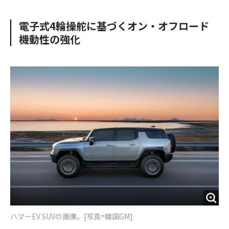
e
t
m
m
b
t
o
i
電子式4輪操舵に基づくオン・オフロード
o
e
u
n
機動性の強化
o
r
t
k
ハマーEV SUVの画像。[写真=韓国GM]