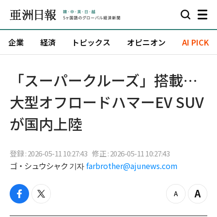
企業
経済
トピックス
オピニオン
AI PICK
「スーパークルーズ」搭載…
大型オフロードハマーEV SUV
が国内上陸
登録 : 2026-05-11 10:27:43
修正 : 2026-05-11 10:27:43
ゴ・シュウシャク 기자
farbrother@ajunews.com
f
t
z
Z
a
w
o
o
c
i
o
o