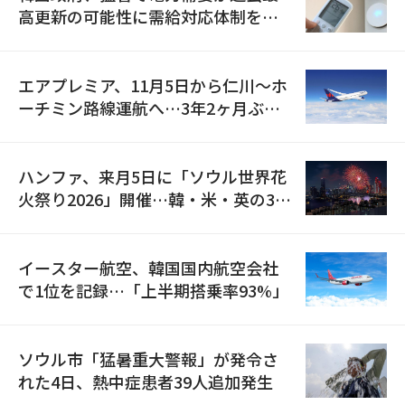
高更新の可能性に需給対応体制を点
検
エアプレミア、11月5日から仁川〜ホ
ーチミン路線運航へ…3年2ヶ月ぶり
の再開
ハンファ、来月5日に「ソウル世界花
火祭り2026」開催…韓・米・英の3カ
国が参加
イースター航空、韓国国内航空会社
で1位を記録…「上半期搭乗率93%」
ソウル市「猛暑重大警報」が発令さ
れた4日、熱中症患者39人追加発生