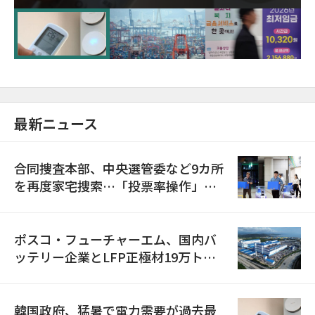
に需給対応体制を点検
最新ニュース
合同捜査本部、中央選管委など9カ所
を再度家宅捜索…「投票率操作」の
資料を確保
ポスコ・フューチャーエム、国内バ
ッテリー企業とLFP正極材19万トン
の供給契約を締結
韓国政府、猛暑で電力需要が過去最