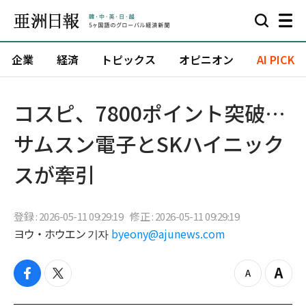
企業
経済
トピックス
オピニオン
AI PICK
コスピ、7800ポイント突破…
サムスン電子とSKハイニック
スが牽引
登録 : 2026-05-11 09:29:19
修正 : 2026-05-11 09:29:19
ヨウ・ホウエン 기자
byeony@ajunews.com
f
t
z
Z
a
w
o
o
c
i
o
o