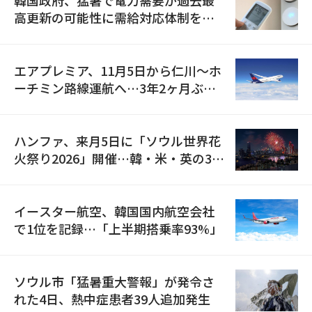
高更新の可能性に需給対応体制を点
検
エアプレミア、11月5日から仁川〜ホ
ーチミン路線運航へ…3年2ヶ月ぶり
の再開
ハンファ、来月5日に「ソウル世界花
火祭り2026」開催…韓・米・英の3カ
国が参加
イースター航空、韓国国内航空会社
で1位を記録…「上半期搭乗率93%」
ソウル市「猛暑重大警報」が発令さ
れた4日、熱中症患者39人追加発生