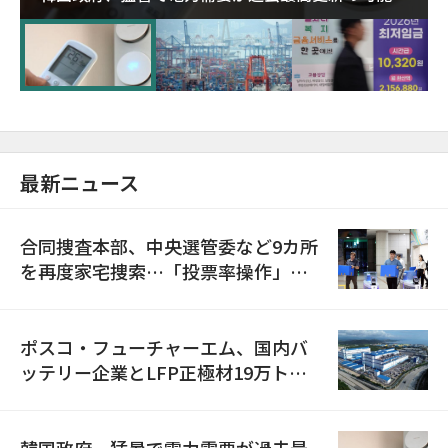
に需給対応体制を点検
最新ニュース
合同捜査本部、中央選管委など9カ所
を再度家宅捜索…「投票率操作」の
資料を確保
ポスコ・フューチャーエム、国内バ
ッテリー企業とLFP正極材19万トン
の供給契約を締結
韓国政府、猛暑で電力需要が過去最