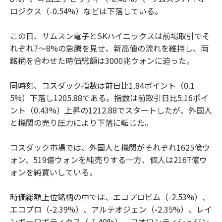
ロジクス（-0.54%）などは下落している。
この日、サムスン電子とSKハイニックスは前場取引でそ
れぞれ7～8%の急騰を見せ、新高値の流れを維持し、両
銘柄を合わせた時価総額は3000兆ウォンに迫った。
同時刻、コスダック指数は前日比1.84ポイント（0.1
5%）下落し1205.88である。指数は前取引日比5.16ポイ
ント（0.43%）上昇の1212.88でスタートしたが、外国人
と機関の売り圧力により下落に転じた。
コスダック市場では、外国人と機関がそれぞれ1625億ウ
ォン、519億ウォンを純売りする一方、個人は2167億ウ
ォンを純買いしている。
時価総額上位銘柄の中では、エコプロビム（-2.53%）、
エコプロ（-2.39%）、アルテオジェン（-2.35%）、レイ
ンボーロボティクス（-1.40%）、コオロンティシュジン