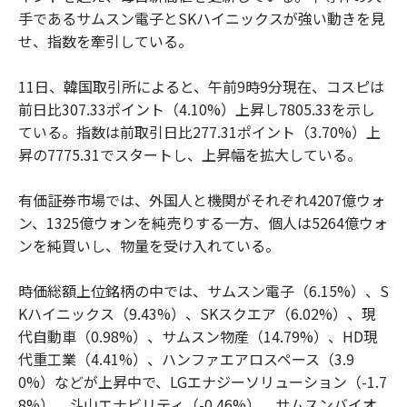
手であるサムスン電子とSKハイニックスが強い動きを見
せ、指数を牽引している。
11日、韓国取引所によると、午前9時9分現在、コスピは
前日比307.33ポイント（4.10%）上昇し7805.33を示し
ている。指数は前取引日比277.31ポイント（3.70%）上
昇の7775.31でスタートし、上昇幅を拡大している。
有価証券市場では、外国人と機関がそれぞれ4207億ウォ
ン、1325億ウォンを純売りする一方、個人は5264億ウォ
ンを純買いし、物量を受け入れている。
時価総額上位銘柄の中では、サムスン電子（6.15%）、S
Kハイニックス（9.43%）、SKスクエア（6.02%）、現
代自動車（0.98%）、サムスン物産（14.79%）、HD現
代重工業（4.41%）、ハンファエアロスペース（3.9
0%）などが上昇中で、LGエナジーソリューション（-1.7
8%）、斗山エナビリティ（-0.46%）、サムスンバイオ