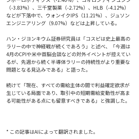
（-3.83%）、三千堂製薬（-2.72%）、HLB（-4.12%）
などが下落中で、ウォンイクIPS（11.21%）、ジュソン
エンジニアリング（9.07%）などは上昇している。
ハン・ジヨンキウム証券研究員は「コスピは史上最高の
ラリーの中で神経戦が続くであろう」と述べ、「今週は
4月のCPIや米中首脳会談などの対外イベントが控えてい
るが、先週から続く半導体ラリーの持続性がより重要な
問題となる見込みである」と語った。
続けて「現在、すべての需給主体の間で利益確定欲求が
生じている局面であり、取引中の短期需給変動性が高ま
る可能性がある点にも留意すべきである」と強調した。
* この記事はAIによって翻訳されました。