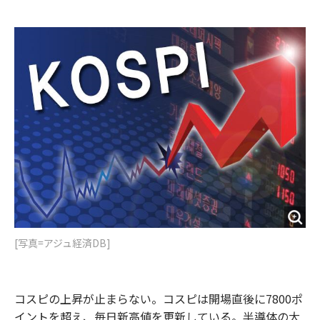
e
t
m
m
b
t
o
i
o
e
u
n
o
r
t
k
[写真=アジュ経済DB]
コスピの上昇が止まらない。コスピは開場直後に7800ポ
イントを超え、毎日新高値を更新している。半導体の大