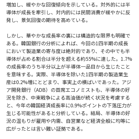
増加し、緩やかな回復傾向を示している。対外的には半
導体が成長を牽引し、対内的には民間消費が緩やかに反
発し、景気回復の期待を高めている。
しかし、華やかな成長率の裏には構造的な限界も明確で
ある。韓国銀行の分析によれば、今回の1四半期の成長
において製造業の寄与度は絶対的であり、その中でも半
導体が占める割合は半分を超える約55%に達した。1.7%
の成長率のうち半分以上が半導体一品目から生じたこと
を意味する。実際、半導体を除いた1四半期の製造業生
産は0.2%増にとどまり、事実上の横ばいであった。アジ
ア開発銀行（ADB）の首席エコノミストも、半導体の好
況を除き、中東戦争による高油価が続く状況を考慮する
と、今年の韓国経済成長率に0.9%ポイントの下落圧力が
生じる可能性があると分析している。結局、半導体の好
況の温もりが雇用や内需、自営業など経済全般に均等に
広がったとは言い難い証拠である。