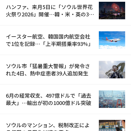
ハンファ、来月5日に「ソウル世界花
火祭り2026」開催…韓・米・英の3カ
国が参加
イースター航空、韓国国内航空会社
で1位を記録…「上半期搭乗率93%」
ソウル市「猛暑重大警報」が発令さ
れた4日、熱中症患者39人追加発生
6月の経常収支、497億ドルで「過去
最大」…輸出が初の1000億ドル突破
ソウルのマンション、税制改正によ