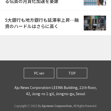
る伝貰の月貰化加速を憂慮
5大銀行も地方銀行も延滞率上昇…融
資のハードルはさらに高く
PC ver
TOP
Aju News Corporation LEEMA Building, 11th floor,
42, Jong-ro 1-gil, Jongno-gu, Seoul
Copyright ⓒ 2022 By
Ajunews Corporation
, All Rights Reserved.