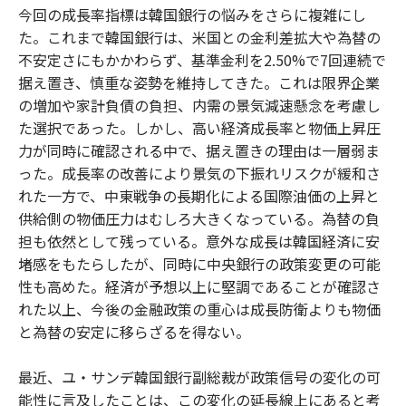
今回の成長率指標は韓国銀行の悩みをさらに複雑にし
た。これまで韓国銀行は、米国との金利差拡大や為替の
不安定さにもかかわらず、基準金利を2.50%で7回連続で
据え置き、慎重な姿勢を維持してきた。これは限界企業
の増加や家計負債の負担、内需の景気減速懸念を考慮し
た選択であった。しかし、高い経済成長率と物価上昇圧
力が同時に確認される中で、据え置きの理由は一層弱ま
った。成長率の改善により景気の下振れリスクが緩和さ
れた一方で、中東戦争の長期化による国際油価の上昇と
供給側の物価圧力はむしろ大きくなっている。為替の負
担も依然として残っている。意外な成長は韓国経済に安
堵感をもたらしたが、同時に中央銀行の政策変更の可能
性も高めた。経済が予想以上に堅調であることが確認さ
れた以上、今後の金融政策の重心は成長防衛よりも物価
と為替の安定に移らざるを得ない。
最近、ユ・サンデ韓国銀行副総裁が政策信号の変化の可
能性に言及したことは、この変化の延長線上にあると考