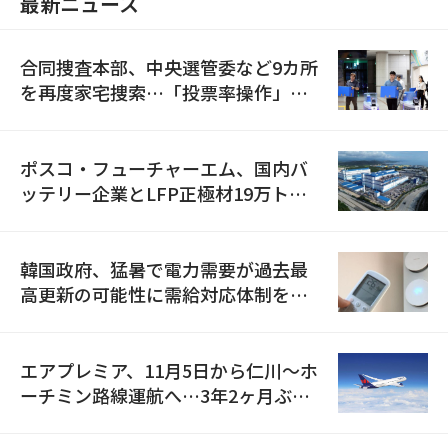
最新ニュース
合同捜査本部、中央選管委など9カ所
を再度家宅捜索…「投票率操作」の
資料を確保
ポスコ・フューチャーエム、国内バ
ッテリー企業とLFP正極材19万トン
の供給契約を締結
韓国政府、猛暑で電力需要が過去最
高更新の可能性に需給対応体制を点
検
エアプレミア、11月5日から仁川〜ホ
ーチミン路線運航へ…3年2ヶ月ぶり
の再開