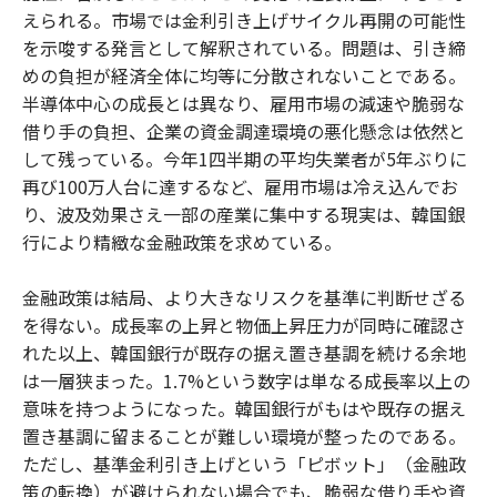
えられる。市場では金利引き上げサイクル再開の可能性
を示唆する発言として解釈されている。問題は、引き締
めの負担が経済全体に均等に分散されないことである。
半導体中心の成長とは異なり、雇用市場の減速や脆弱な
借り手の負担、企業の資金調達環境の悪化懸念は依然と
して残っている。今年1四半期の平均失業者が5年ぶりに
再び100万人台に達するなど、雇用市場は冷え込んでお
り、波及効果さえ一部の産業に集中する現実は、韓国銀
行により精緻な金融政策を求めている。
金融政策は結局、より大きなリスクを基準に判断せざる
を得ない。成長率の上昇と物価上昇圧力が同時に確認さ
れた以上、韓国銀行が既存の据え置き基調を続ける余地
は一層狭まった。1.7%という数字は単なる成長率以上の
意味を持つようになった。韓国銀行がもはや既存の据え
置き基調に留まることが難しい環境が整ったのである。
ただし、基準金利引き上げという「ピボット」（金融政
策の転換）が避けられない場合でも、脆弱な借り手や資