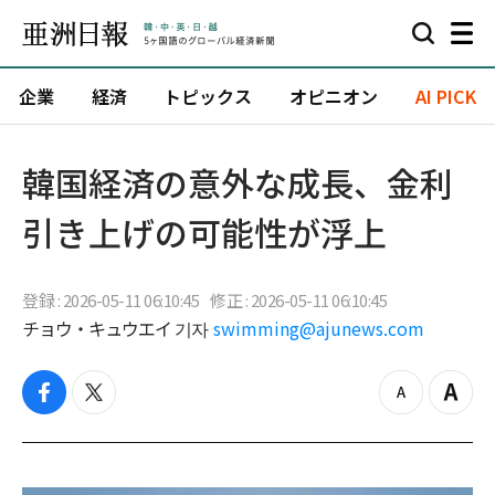
企業
経済
トピックス
オピニオン
AI PICK
韓国経済の意外な成長、金利
引き上げの可能性が浮上
登録 : 2026-05-11 06:10:45
修正 : 2026-05-11 06:10:45
チョウ・キュウエイ 기자
swimming@ajunews.com
f
t
z
Z
a
w
o
o
c
i
o
o
e
t
m
m
b
t
o
i