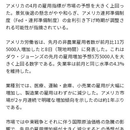
アメリカの4月の雇用指標が市場の予想を大きく上回っ
た。景気後退の懸念がやや和らぎ、アメリカ連邦準備制
度（Fed・連邦準備制度）の金利引き下げ時期が調整さ
れる可能性が指摘されている。
アメリカ労働省は、先月の非農業雇用者数が前月比11万
5000人増加したと8日（現地時間）に発表した。これは
ダウ・ジョーンズの先月の雇用増加予想5万5000人を大
きく上回る数字である。失業率は前月と同じ水準の4.3%
を維持した。
業種別では、医療、運輸・倉庫、小売業の雇用が大幅に
増加し、製造業の雇用はわずかに減少した。アメリカ市
場が2ヶ月連続で明確な増加傾向を示したのは約1年ぶり
である。
市場では中東戦争とそれに伴う国際原油価格の急騰の影
響で、先月の雇用増加幅が大きく減少するとの予想があ