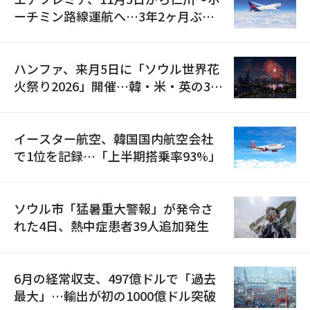
ーチミン路線運航へ…3年2ヶ月ぶり
の再開
ハンファ、来月5日に「ソウル世界花
火祭り2026」開催…韓・米・英の3カ
国が参加
イースター航空、韓国国内航空会社
で1位を記録…「上半期搭乗率93%」
ソウル市「猛暑重大警報」が発令さ
れた4日、熱中症患者39人追加発生
6月の経常収支、497億ドルで「過去
最大」…輸出が初の1000億ドル突破