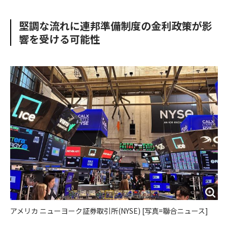
e
t
m
m
b
t
o
i
堅調な流れに連邦準備制度の金利政策が影
o
e
u
n
響を受ける可能性
o
r
t
k
アメリカ ニューヨーク証券取引所(NYSE) [写真=聯合ニュース]