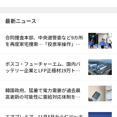
最新ニュース
合同捜査本部、中央選管委など9カ所
を再度家宅捜索…「投票率操作」の
資料を確保
ポスコ・フューチャーエム、国内バ
ッテリー企業とLFP正極材19万トン
の供給契約を締結
韓国政府、猛暑で電力需要が過去最
高更新の可能性に需給対応体制を点
検
エアプレミア、11月5日から仁川〜ホ