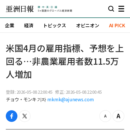
企業
経済
トピックス
オピニオン
AI PICK
米国4月の雇用指標、予想を上
回る…非農業雇用者数11.5万
人増加
登録 : 2026-05-08 22:00:45
修正 : 2026-05-08 22:00:45
チョウ・モンキ 기자
mkmk@ajunews.com
f
t
z
Z
a
w
o
o
c
i
o
o