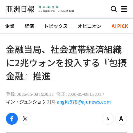
企業
経済
トピックス
オピニオン
AI PICK
金融当局、社会連帯経済組織
に2兆ウォンを投入する『包摂
金融』推進
登録 : 2026-05-08 15:20:17
修正 : 2026-05-08 15:20:17
キン・ジュンショウ 기자
angks678@ajunews.com
f
t
z
Z
a
w
o
o
c
i
o
o