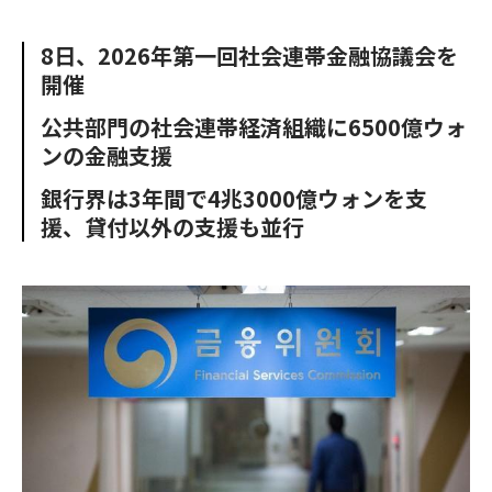
e
t
m
m
b
t
o
i
8日、2026年第一回社会連帯金融協議会を
o
e
u
n
開催
o
r
t
k
公共部門の社会連帯経済組織に6500億ウォ
ンの金融支援
銀行界は3年間で4兆3000億ウォンを支
援、貸付以外の支援も並行