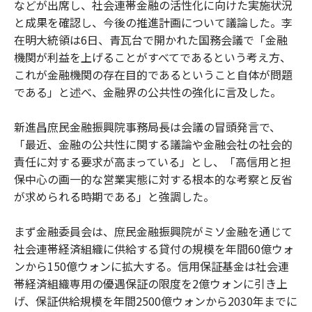
などが出席し、社会連帯金融の活性化に向けた実施状況
と成果を確認し、今後の推進計画について議論した。李
在明大統領は6日、青瓦台で開かれた国務会議で「金融
機関が利益を上げることがすべてであるという考え方、
これが金融機関の存在目的であるということ自体が問題
である」と述べ、金融界の公共性の強化に言及した。
新進昌庶民金融振興院事務局長は会議の冒頭発言で、
「最近、金融の公共性に関する議論や金融会社の社会的
責任に対する要求が高まっている」とし、「高信用と担
保中心の画一的な営業実態に対する根本的な考察と反省
が求められる時期である」と強調した。
まず金融委員会は、庶民金融振興院がミソ金融を通じて
社会連帯経済組織に供給する貸付の規模を年間60億ウォ
ンから150億ウォンに拡大する。信用保証基金は社会連
帯経済組織専用の優遇保証の限度を2億ウォンに引き上
げ、保証供給規模を年間2500億ウォンから2030年までに