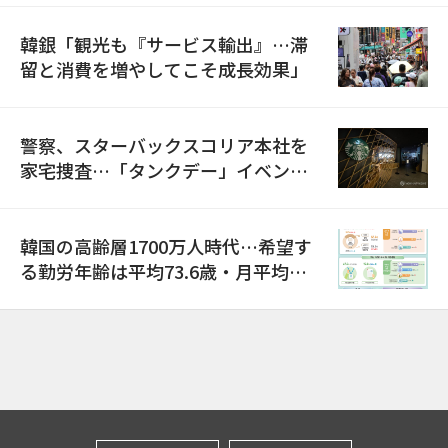
韓銀「観光も『サービス輸出』…滞
留と消費を増やしてこそ成長効果」
警察、スターバックスコリア本社を
家宅捜査…「タンクデー」イベント
巡り侮辱容疑
韓国の高齢層1700万人時代…希望す
る勤労年齢は平均73.6歳・月平均賃
金は300万ウォン以上