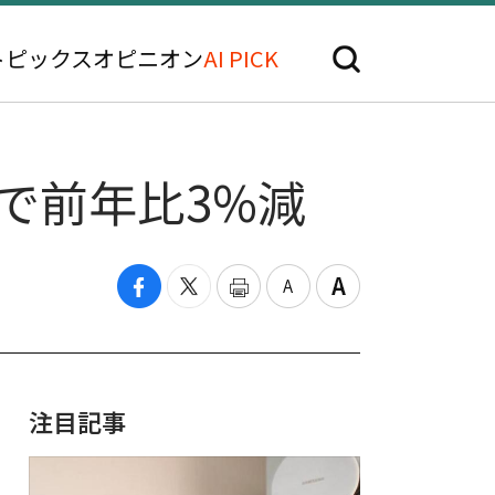
トピックス
オピニオン
AI PICK
クで前年比3%減
注目記事