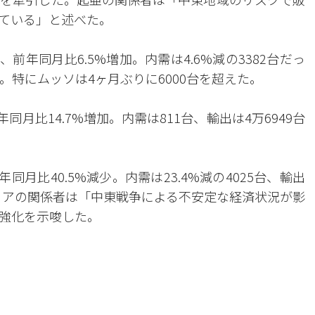
ている」と述べた。
、前年同月比6.5%増加。内需は4.6%減の3382台だっ
った。特にムッソは4ヶ月ぶりに6000台を超えた。
年同月比14.7%増加。内需は811台、輸出は4万6949台
同月比40.5%減少。内需は23.4%減の4025台、輸出
コリアの関係者は「中東戦争による不安定な経済状況が影
強化を示唆した。
。