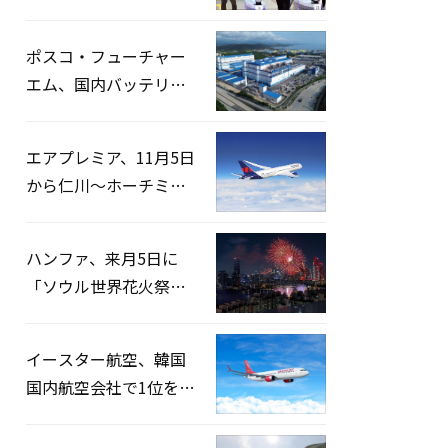
宅捜索…「投票率操
作」の資料を確保
ポスコ・フューチャー
エム、国内バッテリー
企業とLFP正極材19万ト
ンの供給契約を締結
エアプレミア、11月5日
から仁川〜ホーチミン
路線運航へ…3年2ヶ月
ぶりの再開
ハンファ、来月5日に
「ソウル世界花火祭り
2026」開催…韓・米・
英の3カ国が参加
イースター航空、韓国
国内航空会社で1位を記
録…「上半期搭乗率
93%」