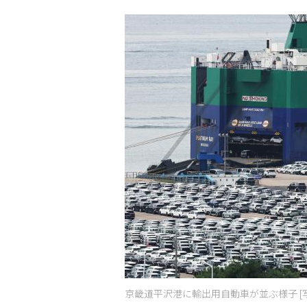
京畿道平沢港に輸出用自動車が並ぶ様子 [