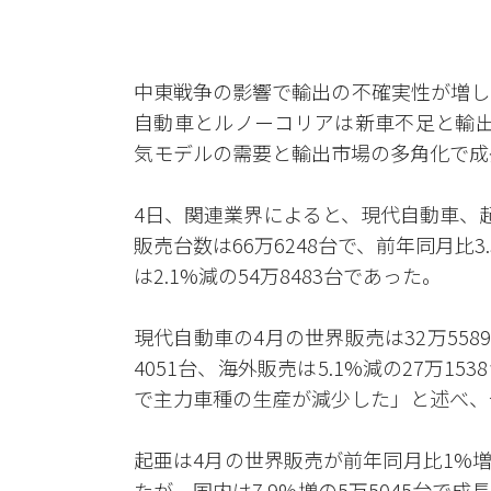
中東戦争の影響で輸出の不確実性が増し
自動車とルノーコリアは新車不足と輸出
気モデルの需要と輸出市場の多角化で成
4日、関連業界によると、現代自動車、起
販売台数は66万6248台で、前年同月比3
は2.1%減の54万8483台であった。
現代自動車の4月の世界販売は32万558
4051台、海外販売は5.1%減の27万
で主力車種の生産が減少した」と述べ、
起亜は4月の世界販売が前年同月比1%増の2
たが、国内は7.9%増の5万5045台