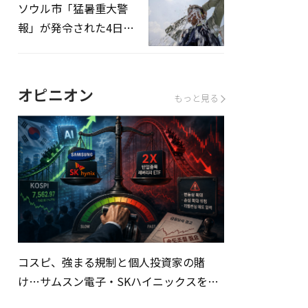
ソウル市「猛暑重大警
報」が発令された4日、
熱中症患者39人追加発
生
オピニオン
もっと見る
コスピ、強まる規制と個人投資家の賭
け…サムスン電子・SKハイニックスを巡
る明暗