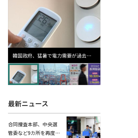
韓国政府、猛暑で電力需要が過去最
高更新の可能性に需給対応体制を点
検
最新ニュース
合同捜査本部、中央選
管委など9カ所を再度家