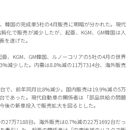
、韓国の完成車5社の4月販売に明暗が分かれた。現代
鈍化で販売が減少したが、起亜、KGM、GM韓国は人
長を遂げた。
亜、KGM、GM韓国、ルノーコリアの5社の4月の世界
.3%減少した。内需は8.8%減の11万7314台、海外販売
9台で、前年同月比8%減少。国内販売は19.9%減の5万
1538台であった。現代自動車の関係者は「部品供給の問題
今後の新車投入で販売拡大を図るとした。
7万7188台。海外販売は0.7%減の22万1692台だっ
で成長を牽引した。起亜の関係者は「中東地域のリスクで販