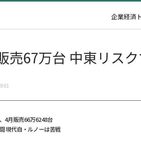
企業
経済
販売67万台 中東リス
9:01
4月販売66万6248台
闘 現代自・ルノーは苦戦