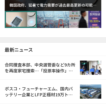
韓国政府、猛暑で電力需要が過去最高更新の可能性
に需給対応体制を点検
最新ニュース
合同捜査本部、中央選管委など9カ所
を再度家宅捜索…「投票率操作」の
資料を確保
ポスコ・フューチャーエム、国内バ
ッテリー企業とLFP正極材19万トン
の供給契約を締結