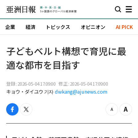
企業
経済
トピックス
オピニオン
AI PICK
子どもベルト構想で育児に最
適な都市を目指す
登録 : 2026-05-04 17:09:00
修正 : 2026-05-04 17:09:00
キョウ・ダイユウ 기자
dwkang@ajunews.com
f
t
z
Z
a
w
o
o
c
i
o
o
e
t
m
m
b
t
o
i