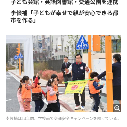
子ども会館・英語図書館・交通公園を連携
o
e
u
n
o
r
t
李候補「子どもが幸せで親が安心できる都
k
市を作る」
李候補は13年間、学校前で交通安全キャンペーンを続けている。