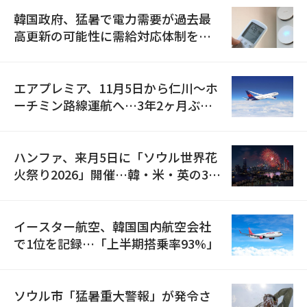
韓国政府、猛暑で電力需要が過去最
高更新の可能性に需給対応体制を点
検
エアプレミア、11月5日から仁川〜ホ
ーチミン路線運航へ…3年2ヶ月ぶり
の再開
ハンファ、来月5日に「ソウル世界花
火祭り2026」開催…韓・米・英の3カ
国が参加
イースター航空、韓国国内航空会社
で1位を記録…「上半期搭乗率93%」
ソウル市「猛暑重大警報」が発令さ