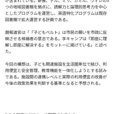
が含まれている。新長、ナル、ミサ、カミル、ウィレの5
つの地域図書館を拠点に、読解力と論理的思考力を中心
としたプログラムを運営し、英語特化プログラムは既存
図書館で拡大運営する計画である。
趙報道官は「『子どもベルト』は市民の願いを市政に反
映させる候補者の意志である。李キャンプは『即座に理
解し即座に解決する』をモットーに掲げている」と述べ
た。
今回の構想は、子ども関連施設を生活圏単位で結び、利
用便宜と安全管理、教育機能を一体化しようとする試み
である。施設間の連携レベルと実際の利用便宜の改善が
今後の政策効果を判断する基準となると予想される。