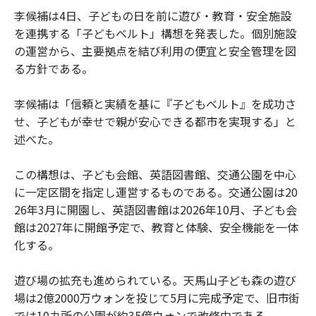
李候補は4日、子どもの日を前に遊び・教育・安全施設
を連携する「子どもベルト」構想を発表した。個別施設
の運営から、主要拠点を結び利用の便宜と安全管理を図
る方針である。
李候補は「信頼と実績を基に『子どもベルト』を成功さ
せ、子どもが幸せで親が安心できる都市を実現する」と
述べた。
この構想は、子ども会館、英語図書館、交通公園を中心
に一定区間を指定し運営するものである。交通公園は20
26年3月に開園し、英語図書館は2026年10月、子ども会
館は2027年に開館予定で、教育と体験、安全機能を一体
化する。
遊び場の拡充も進められている。天馬山子ども森の遊び
場は2億2000万ウォンを投じて5月に完成予定で、旧市街
では10カ所の公園が約35億ウォンで改修中である。