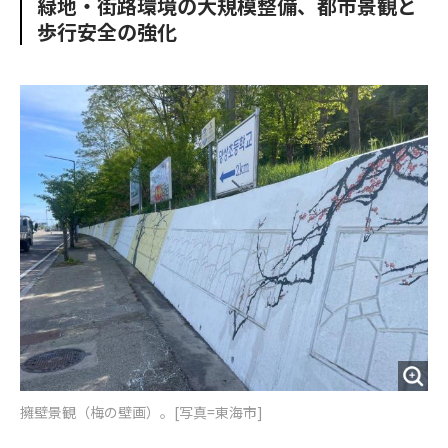
緑地・街路環境の大規模整備、都市景観と
o
e
u
n
歩行安全の強化
o
r
t
k
擁壁景観（梅の壁画）。[写真=東海市]