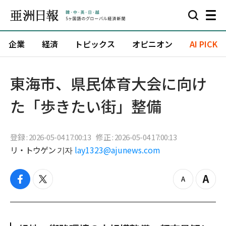
企業
経済
トピックス
オピニオン
AI PICK
東海市、県民体育大会に向け
た「歩きたい街」整備
登録 : 2026-05-04 17:00:13
修正 : 2026-05-04 17:00:13
リ・トウゲン 기자
lay1323@ajunews.com
f
t
z
Z
a
w
o
o
c
i
o
o
e
t
m
m
b
t
o
i