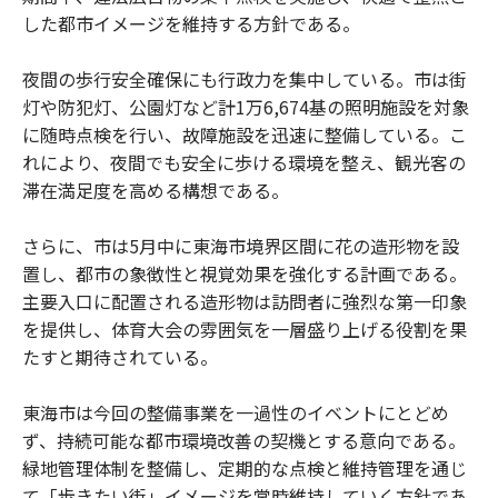
した都市イメージを維持する方針である。
夜間の歩行安全確保にも行政力を集中している。市は街
灯や防犯灯、公園灯など計1万6,674基の照明施設を対象
に随時点検を行い、故障施設を迅速に整備している。こ
れにより、夜間でも安全に歩ける環境を整え、観光客の
滞在満足度を高める構想である。
さらに、市は5月中に東海市境界区間に花の造形物を設
置し、都市の象徴性と視覚効果を強化する計画である。
主要入口に配置される造形物は訪問者に強烈な第一印象
を提供し、体育大会の雰囲気を一層盛り上げる役割を果
たすと期待されている。
東海市は今回の整備事業を一過性のイベントにとどめ
ず、持続可能な都市環境改善の契機とする意向である。
緑地管理体制を整備し、定期的な点検と維持管理を通じ
て「歩きたい街」イメージを常時維持していく方針であ