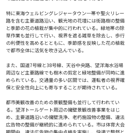
特に東海ウェルビングレジャータウン一帯や聖火リレー
路を含む主要道路沿い、観光地の花壇には街路樹の整備
と季節の花の植栽が集中的に行われている。緑地帯の除
草作業も並行して行い、視界を遮る雑草を除去し、歩行
の利便性を高めるとともに、季節感を反映した花の植栽
で都市全体に活気を吹き込んでいる。
また、国道7号線と38号線、天谷中央路、望洋海水浴場
周辺など主要路線でも樹木の剪定と緑地整備が同時に進
められている。交通量の多い区間では、運転者の視界確
保と安全性向上にも寄与することが期待されている。
都市美観改善のための景観整備も並行して行われてい
る。望洋トールゲート周辺の擁壁景観改善事業をはじ
め、主要道路沿いの擁壁洗浄、老朽施設物の整備、違法
広告物の整備が継続的に進められている。市は体育大会
期間中、違法広告物の集中点検を実施し、快適で整然と