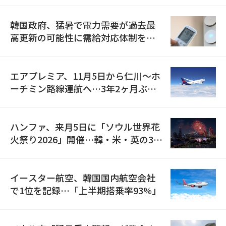
韓国政府、猛暑で電力需要が過去最
高更新の可能性に需給対応体制を点
検
エアプレミア、11月5日から仁川〜ホ
ーチミン路線運航へ…3年2ヶ月ぶり
の再開
ハンファ、来月5日に「ソウル世界花
火祭り2026」開催…韓・米・英の3カ
国が参加
イースター航空、韓国国内航空会社
で1位を記録…「上半期搭乗率93%」