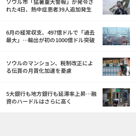
ソウル市「猛暑重大警報」が発令さ
れた4日、熱中症患者39人追加発生
6月の経常収支、497億ドルで「過去
最大」…輸出が初の1000億ドル突破
ソウルのマンション、税制改正によ
る伝貰の月貰化加速を憂慮
5大銀行も地方銀行も延滞率上昇…融
資のハードルはさらに高く