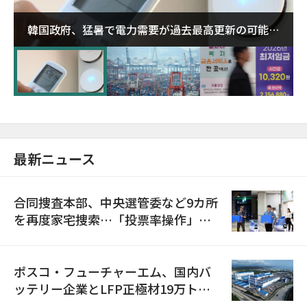
韓国政府、猛暑で電力需要が過去最高更新の可能性
に需給対応体制を点検
最新ニュース
合同捜査本部、中央選管委など9カ所
を再度家宅捜索…「投票率操作」の
資料を確保
ポスコ・フューチャーエム、国内バ
ッテリー企業とLFP正極材19万トン
の供給契約を締結