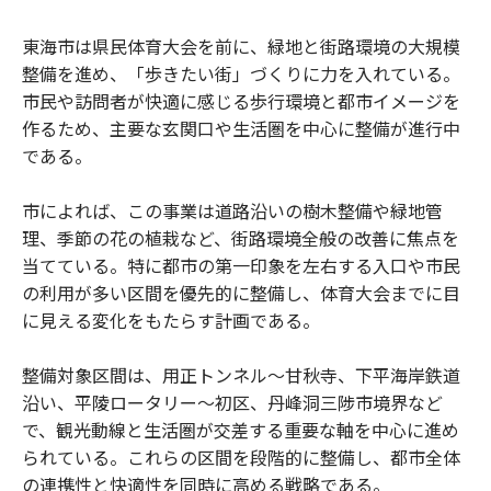
東海市は県民体育大会を前に、緑地と街路環境の大規模
整備を進め、「歩きたい街」づくりに力を入れている。
市民や訪問者が快適に感じる歩行環境と都市イメージを
作るため、主要な玄関口や生活圏を中心に整備が進行中
である。
市によれば、この事業は道路沿いの樹木整備や緑地管
理、季節の花の植栽など、街路環境全般の改善に焦点を
当てている。特に都市の第一印象を左右する入口や市民
の利用が多い区間を優先的に整備し、体育大会までに目
に見える変化をもたらす計画である。
整備対象区間は、用正トンネル〜甘秋寺、下平海岸鉄道
沿い、平陵ロータリー〜初区、丹峰洞三陟市境界など
で、観光動線と生活圏が交差する重要な軸を中心に進め
られている。これらの区間を段階的に整備し、都市全体
の連携性と快適性を同時に高める戦略である。