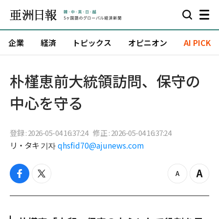
企業
経済
トピックス
オピニオン
AI PICK
朴槿恵前大統領訪問、保守の
中心を守る
登録 : 2026-05-04 16:37:24
修正 : 2026-05-04 16:37:24
リ・タキ 기자
qhsfid70@ajunews.com
f
t
z
Z
a
w
o
o
c
i
o
o
e
t
m
m
b
t
o
i