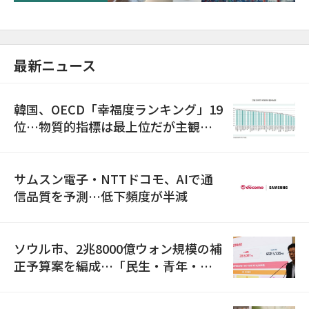
最新ニュース
韓国、OECD「幸福度ランキング」19
位…物質的指標は最上位だが主観的
満足度は最下位
サムスン電子・NTTドコモ、AIで通
信品質を予測…低下頻度が半減
ソウル市、2兆8000億ウォン規模の補
正予算案を編成…「民生・青年・安
全」に8100億ウォンを集中投資