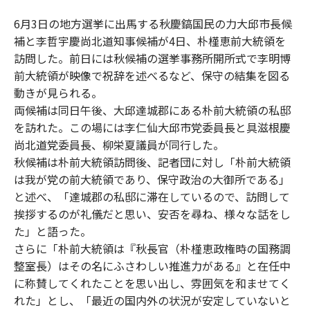
6月3日の地方選挙に出馬する秋慶鎬国民の力大邱市長候
補と李哲宇慶尚北道知事候補が4日、朴槿恵前大統領を
訪問した。前日には秋候補の選挙事務所開所式で李明博
前大統領が映像で祝辞を述べるなど、保守の結集を図る
動きが見られる。
両候補は同日午後、大邱達城郡にある朴前大統領の私邸
を訪れた。この場には李仁仙大邱市党委員長と具滋根慶
尚北道党委員長、柳栄夏議員が同行した。
秋候補は朴前大統領訪問後、記者団に対し「朴前大統領
は我が党の前大統領であり、保守政治の大御所である」
と述べ、「達城郡の私邸に滞在しているので、訪問して
挨拶するのが礼儀だと思い、安否を尋ね、様々な話をし
た」と語った。
さらに「朴前大統領は『秋長官（朴槿恵政権時の国務調
整室長）はその名にふさわしい推進力がある』と在任中
に称賛してくれたことを思い出し、雰囲気を和ませてく
れた」とし、「最近の国内外の状況が安定していないと