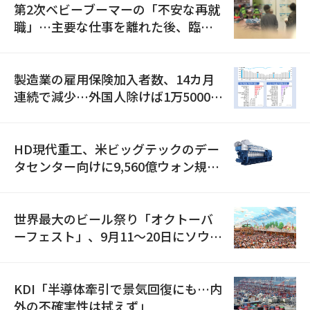
第2次ベビーブーマーの「不安な再就
職」…主要な仕事を離れた後、臨時
職が2倍近くに急増
製造業の雇用保険加入者数、14カ月
連続で減少…外国人除けば1万5000人
減
HD現代重工、米ビッグテックのデー
タセンター向けに9,560億ウォン規模
の発電設備を受注…「過去最大」
世界最大のビール祭り「オクトーバ
ーフェスト」、9月11〜20日にソウル
で開催
KDI「半導体牽引で景気回復にも…内
外の不確実性は拭えず」