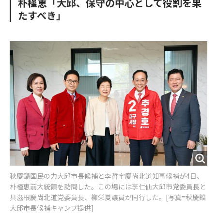
朴槿恵「大邱、保守の中心として役割を果
o
e
u
n
たすべき」
o
r
t
k
秋慶鎬国民の力大邱市長候補と李哲宇慶尚北道知事候補が4日、
朴槿恵前大統領を訪問した。この場には李仁仙大邱市党委員長と
具滋根慶尚北道党委員長、柳栄夏議員が同行した。[写真=秋慶鎬
大邱市長候補キャンプ提供]