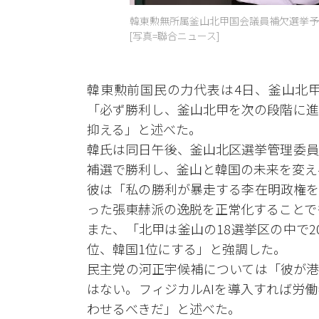
韓東勲無所属釜山北甲国会議員補欠選挙予
[写真=聯合ニュース]
韓東勲前国民の力代表は4日、釜山北
「必ず勝利し、釜山北甲を次の段階に進
抑える」と述べた。
韓氏は同日午後、釜山北区選挙管理委員
補選で勝利し、釜山と韓国の未来を変え
彼は「私の勝利が暴走する李在明政権を
った張東赫派の逸脱を正常化することで
また、「北甲は釜山の18選挙区の中で
位、韓国1位にする」と強調した。
民主党の河正宇候補については「彼が港
はない。フィジカルAIを導入すれば労
わせるべきだ」と述べた。