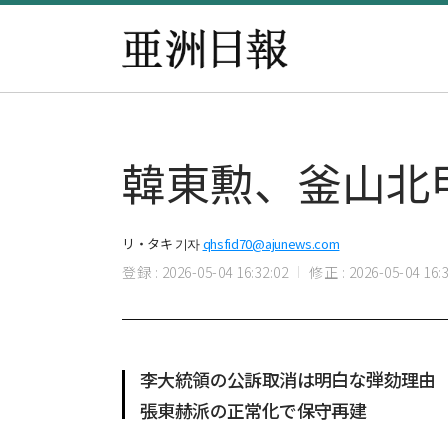
韓東勲、釜山北
リ・タキ 기자
qhsfid70@ajunews.com
登録 : 2026-05-04 16:32:02
修正 : 2026-05-04 16:3
李大統領の公訴取消は明白な弾劾理由
張東赫派の正常化で保守再建