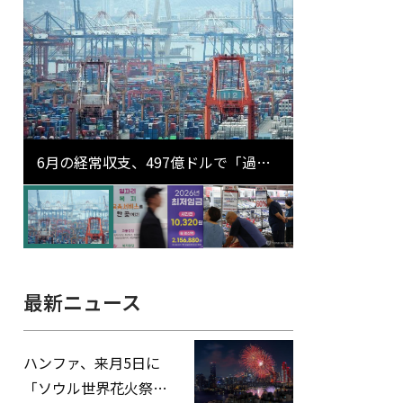
6月の経常収支、497億ドルで「過去
最大」…輸出が初の1000億ドル突破
最新ニュース
ハンファ、来月5日に
「ソウル世界花火祭り