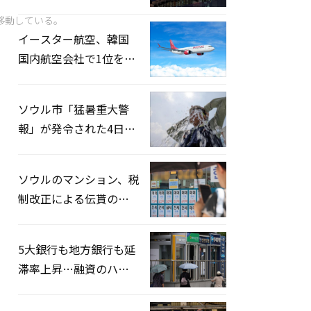
2026」開催…韓・米・
移動している。
英の3カ国が参加
イースター航空、韓国
国内航空会社で1位を記
録…「上半期搭乗率
93%」
ソウル市「猛暑重大警
報」が発令された4日、
熱中症患者39人追加発
生
ソウルのマンション、税
制改正による伝貰の月
貰化加速を憂慮
5大銀行も地方銀行も延
滞率上昇…融資のハー
ドルはさらに高く