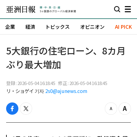
企業
経済
トピックス
オピニオン
AI PICK
5大銀行の住宅ローン、8カ月
ぶり最大増加
登録 : 2026-05-04 16:18:45
修正 : 2026-05-04 16:18:45
リ・ショゲイ 기자
2s0@ajunews.com
f
t
z
Z
a
w
o
o
c
i
o
o
e
t
m
m
b
t
o
i