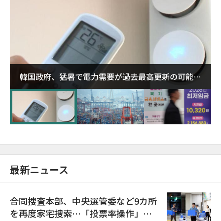
韓国政府、猛暑で電力需要が過去最高更新の可能性
に需給対応体制を点検
最新ニュース
合同捜査本部、中央選管委など9カ所
を再度家宅捜索…「投票率操作」の