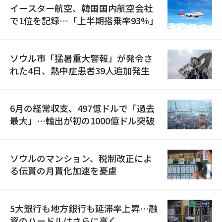
イースター航空、韓国国内航空会社
で1位を記録…「上半期搭乗率93%」
ソウル市「猛暑重大警報」が発令さ
れた4日、熱中症患者39人追加発生
6月の経常収支、497億ドルで「過去
最大」…輸出が初の1000億ドル突破
ソウルのマンション、税制改正によ
る伝貰の月貰化加速を憂慮
5大銀行も地方銀行も延滞率上昇…融
資のハードルはさらに高く