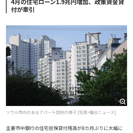
4月の住宅ローン1.9兆円増加、政策資金貸
o
e
u
n
付が牽引
o
r
t
k
ソウル市内のあるアパート団地の様子 [写真=聯合ニュース]
主要市中銀行の住宅担保貸付残高が8カ月ぶりに大幅に