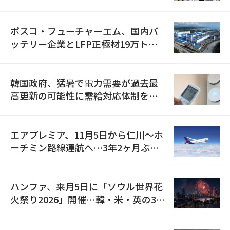
資料を確保
ポスコ・フューチャーエム、国内バ
ッテリー企業とLFP正極材19万トン
の供給契約を締結
韓国政府、猛暑で電力需要が過去最
高更新の可能性に需給対応体制を点
検
エアプレミア、11月5日から仁川〜ホ
ーチミン路線運航へ…3年2ヶ月ぶり
の再開
ハンファ、来月5日に「ソウル世界花
火祭り2026」開催…韓・米・英の3カ
国が参加