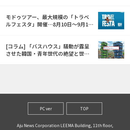
モドゥツアー、最大規模の「トラベ
ルフェスタ」開催…8月10日～9月11
日
[コラム] 「バスハウス」騒動が露呈
させた韓国・青年世代の絶望と世代
間格差
PC ver
TOP
Aju News Corporation LEEMA Building, 11th floor,