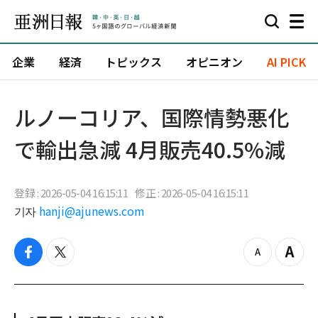
企業
経済
トピックス
オピニオン
AI PICK
ルノーコリア、国際情勢悪化
で輸出急減 4月販売40.5%減
登録 : 2026-05-04 16:15:11
修正 : 2026-05-04 16:15:11
기자
hanji@ajunews.com
f
t
z
Z
a
w
o
o
c
i
o
o
e
t
m
m
b
t
o
i