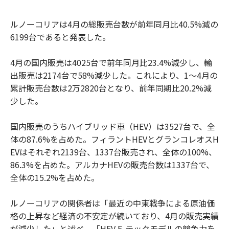
ルノーコリアは4月の総販売台数が前年同月比40.5%減の
6199台であると発表した。
4月の国内販売は4025台で前年同月比23.4%減少し、輸
出販売は2174台で58%減少した。これにより、1〜4月の
累計販売台数は2万2820台となり、前年同期比20.2%減
少した。
国内販売のうちハイブリッド車（HEV）は3527台で、全
体の87.6%を占めた。フィラントHEVとグランコレオスH
EVはそれぞれ2139台、1337台販売され、全体の100%、
86.3%を占めた。アルカナHEVの販売台数は1337台で、
全体の15.2%を占めた。
ルノーコリアの関係者は「最近の中東戦争による原油価
格の上昇など経済の不安定が続いており、4月の販売実績
が減少した」と述べ、「HEV E-テックモデルの競争力を