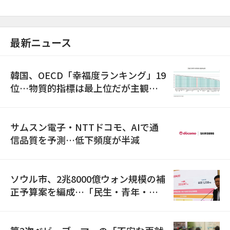
最新ニュース
韓国、OECD「幸福度ランキング」19
位…物質的指標は最上位だが主観的
満足度は最下位
サムスン電子・NTTドコモ、AIで通
信品質を予測…低下頻度が半減
ソウル市、2兆8000億ウォン規模の補
正予算案を編成…「民生・青年・安
全」に8100億ウォンを集中投資