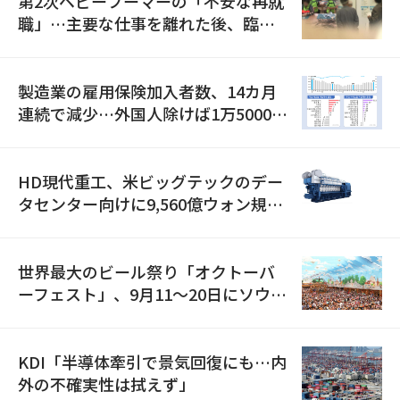
第2次ベビーブーマーの「不安な再就
職」…主要な仕事を離れた後、臨時
職が2倍近くに急増
製造業の雇用保険加入者数、14カ月
連続で減少…外国人除けば1万5000人
減
HD現代重工、米ビッグテックのデー
タセンター向けに9,560億ウォン規模
の発電設備を受注…「過去最大」
世界最大のビール祭り「オクトーバ
ーフェスト」、9月11〜20日にソウル
で開催
KDI「半導体牽引で景気回復にも…内
外の不確実性は拭えず」