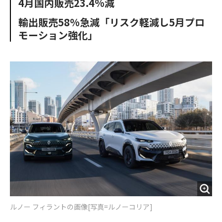
4月国内販売23.4%減
o
e
u
n
o
r
t
輸出販売58%急減「リスク軽減し5月プロ
k
モーション強化」
ルノー フィラントの画像[写真=ルノーコリア]